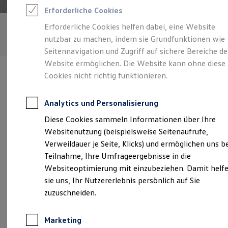
Reifenpakete
Erforderliche Cookies
Leasing
Leasing-Angebote
Erforderliche Cookies helfen dabei, eine Website
Gebrauchtwagen Leasing
nutzbar zu machen, indem sie Grundfunktionen wie
Junge Gebrauchtwagen-Leasing
Elektroauto Leasing
Seitennavigation und Zugriff auf sichere Bereiche de
Kleinwagen-Leasing
Website ermöglichen. Die Website kann ohne diese
Leasing ohne Anzahlung
Cookies nicht richtig funktionieren.
Finanzierung
Autokredit mit Schlussrate
Versicherungen und Garantien
Analytics und Personalisierung
Kfz-Versicherung
Verantwortlich für die Inhalte auf dieser Seite ist die Autohaus
Restschuldversicherungen
Diese Cookies sammeln Informationen über Ihre
Quickborn Zweigniederlassung der Autohaus Elmshorn GmbH &
Garantien
Co.KG
(
Impressum & Rechtliches
)
Websitenutzung (beispielsweise Seitenaufrufe,
Wartungsverträge
Geschäftskunden
Verweildauer je Seite, Klicks) und ermöglichen uns b
Professional Class bei Volkswagen
Teilnahme, Ihre Umfrageergebnisse in die
Großkunden
Unsere 
Websiteoptimierung mit einzubeziehen. Damit helf
Behörden
Direktkunden
sie uns, Ihr Nutzererlebnis persönlich auf Sie
Sonderfahrzeuge
zuzuschneiden.
Anpfiff zum Gewinn
Kieler Straße 180, 25451 Quickborn
Elektromobilität
Elektroautos
Marketing
Montag
-
Freitag
07:00
-
18:00
Uhr
ID. Tutorials