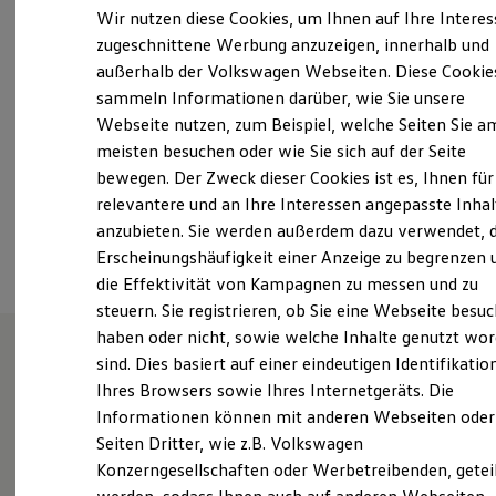
Elektrofahrzeugkonzepte
Wir nutzen diese Cookies, um Ihnen auf Ihre Intere
Samstag
09:00
-
13:00
Uhr
ID. EVERY1
zugeschnittene Werbung anzuzeigen, innerhalb und
Reichweite
Sonntag
Geschlossen
außerhalb der Volkswagen Webseiten. Diese Cookie
Reichweite der ID. Modelle
Reichweite im Winter
sammeln Informationen darüber, wie Sie unsere
info@autohaus-quickborn.de
Rekuperation
Webseite nutzen, zum Beispiel, welche Seiten Sie a
Laden
meisten besuchen oder wie Sie sich auf der Seite
Laden unterwegs
+49 4106 63130
Laden Zuhause
bewegen. Der Zweck dieser Cookies ist es, Ihnen für
Ladestationen finden
relevantere und an Ihre Interessen angepasste Inhal
Ladezeitensimulator
Ansprechpartner
anzubieten. Sie werden außerdem dazu verwendet, d
Batterie
Sicherheit
Erscheinungshäufigkeit einer Anzeige zu begrenzen 
Garantie und Lebensdauer
die Effektivität von Kampagnen zu messen und zu
Nachhaltigkeit
steuern. Sie registrieren, ob Sie eine Webseite besuc
Technologie
Kosten und Kauf
haben oder nicht, sowie welche Inhalte genutzt wo
Verbrauchskosten
sind. Dies basiert auf einer eindeutigen Identifikatio
Kaufoptionen
Ihr Volkswagen Partner in
Ihres Browsers sowie Ihres Internetgeräts. Die
E-Auto-Förderung
Software und Konnektivität
Informationen können mit anderen Webseiten oder
Elmshorn - Qualität,
Die ID. Software 6
Seiten Dritter, wie z.B. Volkswagen
ID. Software Versionen und Updates
Verlässlichkeit und Erfahrung
Konzerngesellschaften oder Werbetreibenden, getei
Digitale Extras
Schnittstellen zu Ihrem ID.