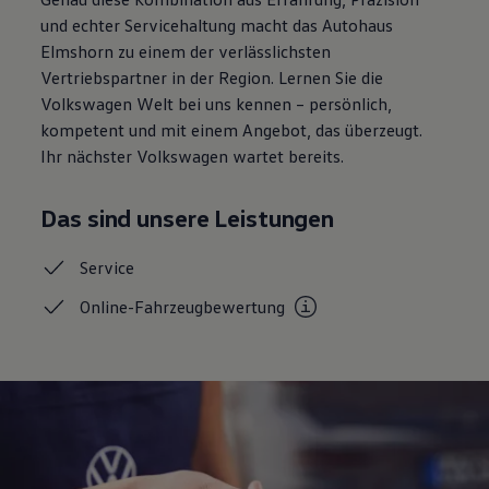
Motorenöl und Flüssigkeiten
und echter Servicehaltung macht das Autohaus
Räder und Reifen
Elmshorn zu einem der verlässlichsten
Pannen- und Unfallhilfe
Economy Service
Vertriebspartner in der Region. Lernen Sie die
Volkswagen Teile
Volkswagen Welt bei uns kennen – persönlich,
Zubehör
kompetent und mit einem Angebot, das überzeugt.
Modellspezifisches Zubehör
Schutz und Pflege
Ihr nächster Volkswagen wartet bereits.
Transport
Entertainment und Elektronik
Individualisieren
Das sind unsere Leistungen
Wallbox und Ladekabel
Digitale Extras
Service
Dienste für Ihr Modell finden
Volkswagen Apps, Login und Shop
Online-Fahrzeugbewertung
Handy und Fahrzeug verbinden
Updates für Software, Karten und Radio
Über Ihr Auto
Vorgängermodelle
Kundeninformationen
Volkswagen Kundenbetreuung
Warn- und Kontrollleuchten
Assistenzsysteme
Digitale Betriebsanleitung
Live Beratung