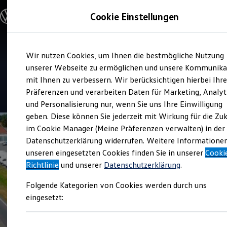
Modelle und Konfigurator
Cookie Einstellungen
Konfigurator
Modelle vergleichen
Konfiguration laden
Zum
Zum
Autosuche
Service
Wir nutzen Cookies, um Ihnen die bestmögliche Nutzung
Hauptinhalt
Footer
Elektroautos
Autohaus Quickborn
springen
springen
unserer Webseite zu ermöglichen und unsere Kommunika
ENERGY Sondermodelle
Nutzfahrzeuge
mit Ihnen zu verbessern. Wir berücksichtigen hierbei Ihr
SUV und CUV
4.8
|
254 Bewertungen
Präferenzen und verarbeiten Daten für Marketing, Analyt
Familienautos
und Personalisierung nur, wenn Sie uns Ihre Einwilligung
Kombis
Kompaktwagen
geben. Diese können Sie jederzeit mit Wirkung für die Zu
Sportwagen
im Cookie Manager (Meine Präferenzen verwalten) in der
Schnell verfügbare Fahrzeuge
Angebote und Produkte
Datenschutzerklärung widerrufen. Weitere Informatione
Aktuelle Angebote
unseren eingesetzten Cookies finden Sie in unserer
Cooki
E-Auto-Förderung
Richtlinie
und unserer
Datenschutzerklärung
.
Volkswagen Marktplatz
Die ENERGY Sondermodelle
Folgende Kategorien von Cookies werden durch uns
Junge Gebrauchtwagen und Gebrauchtwagen
Volkswagen Zertifizierte Gebrauchtwagen
eingesetzt:
Elektromobilität bei Gebrauchtwagen
Zubehör- und Serviceangebote
Saisonangebote