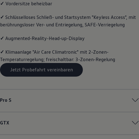
✓
Vordersitze beheizbar
Magazin
Lifestyle
Transport
✓
Schlüsselloses Schließ- und Startsystem "Keyless Access", mit
Familie
berührungsloser Ver- und Entriegelung, SAFE-Verriegelung
Elektromobilität
Volkswagen R
✓
Augmented-Reality-Head-up-Display
Pannen- und Unfallhilfe
Volkswagen Kundenbetreuung
✓
Klimaanlage "Air Care Climatronic" mit 2-Zonen-
Temperaturregelung; freischaltbar: 3-Zonen-Regelung
Jetzt Probefahrt vereinbaren
Pro S
GTX