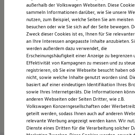
Elektrofahrzeugkonzepte
außerhalb der Volkswagen Webseiten. Diese Cookie
Probefahrt vereinbaren
ID. EVERY1
sammeln Informationen darüber, wie Sie unsere We
Reichweite
nutzen, zum Beispiel, welche Seiten Sie am meisten
Reichweite der ID. Modelle
Reichweite im Winter
besuchen oder wie Sie sich auf der Seite bewegen. D
Rekuperation
Zweck dieser Cookies ist es, Ihnen für Sie relevante
Laden
an Ihre Interessen angepasste Inhalte anzubieten. S
Fahrzeugangebot anfordern
Laden unterwegs
Laden Zuhause
werden außerdem dazu verwendet, die
Ladestationen finden
Erscheinungshäufigkeit einer Anzeige zu begrenzen 
Ladezeitensimulator
Effektivität von Kampagnen zu messen und zu steue
Batterie
Sicherheit
registrieren, ob Sie eine Webseite besucht haben od
Garantie und Lebensdauer
Servicetermin buchen
nicht, sowie welche Inhalte genutzt worden sind. Di
Nachhaltigkeit
basiert auf einer eindeutigen Identifikation Ihres B
Technologie
Kosten und Kauf
sowie Ihres Internetgeräts. Die Informationen kön
Verbrauchskosten
anderen Webseiten oder Seiten Dritter, wie z.B.
Kaufoptionen
Volkswagen Konzerngesellschaften oder Werbetrei
E-Auto-Förderung
Serviceanfrage stellen
Software und Konnektivität
geteilt werden, sodass Ihnen auch auf anderen Web
Die ID. Software 6
relevante Werbung angezeigt werden kann. Wir nut
ID. Software Versionen und Updates
Dienste eines Dritten für die Verarbeitung solcher D
Digitale Extras
Schnittstellen zu Ihrem ID.