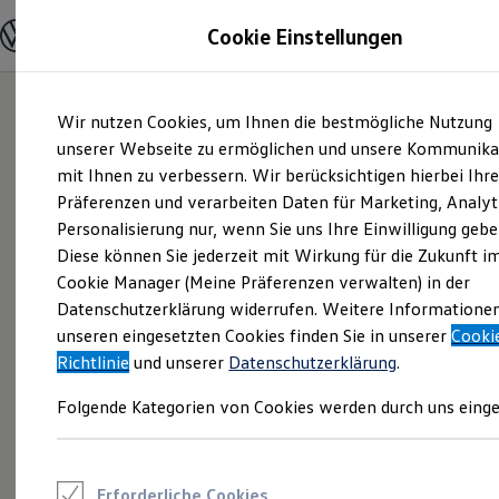
Modelle und Konfigurator
Cookie Einstellungen
Konfigurator
Modelle vergleichen
Konfiguration laden
Zum
Zum
Autosuche
Wir nutzen Cookies, um Ihnen die bestmögliche Nutzung
Hauptinhalt
Footer
Elektroautos
springen
springen
unserer Webseite zu ermöglichen und unsere Kommunika
ENERGY Sondermodelle
Nutzfahrzeuge
mit Ihnen zu verbessern. Wir berücksichtigen hierbei Ihr
SUV und CUV
Präferenzen und verarbeiten Daten für Marketing, Analyt
Familienautos
Personalisierung nur, wenn Sie uns Ihre Einwilligung gebe
Kombis
Kompaktwagen
Diese können Sie jederzeit mit Wirkung für die Zukunft i
Sportwagen
Cookie Manager (Meine Präferenzen verwalten) in der
Schnell verfügbare Fahrzeuge
Angebote und Produkte
Datenschutzerklärung widerrufen. Weitere Informatione
Aktuelle Angebote
unseren eingesetzten Cookies finden Sie in unserer
Cooki
E-Auto-Förderung
Richtlinie
und unserer
Datenschutzerklärung
.
Volkswagen Marktplatz
Die ENERGY Sondermodelle
Folgende Kategorien von Cookies werden durch uns einge
Junge Gebrauchtwagen und Gebrauchtwagen
Volkswagen Zertifizierte Gebrauchtwagen
Elektromobilität bei Gebrauchtwagen
Zubehör- und Serviceangebote
Saisonangebote
Erforderliche Cookies