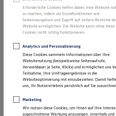
Reifenpakete
Leasing
Erforderliche Cookies helfen dabei, eine Website nu
Leasing-Angebote
zu machen, indem sie Grundfunktionen wie
Größer. Entspannter.
Gebrauchtwagen Leasing
Seitennavigation und Zugriff auf sichere Bereiche de
Junge Gebrauchtwagen-Leasing
Elektroauto Leasing
Website ermöglichen. Die Website kann ohne diese
Reichweiter.
Der ID.7.
Kleinwagen-Leasing
Cookies nicht richtig funktionieren.
Leasing ohne Anzahlung
Finanzierung
Autokredit mit Schlussrate
Analytics und Personalisierung
Versicherungen und Garantien
Kfz-Versicherung
Diese Cookies sammeln Informationen über Ihre
Restschuldversicherungen
Websitenutzung (beispielsweise Seitenaufrufe,
Garantien
Verweildauer je Seite, Klicks) und ermöglichen uns b
Wartungsverträge
Geschäftskunden
Teilnahme, Ihre Umfrageergebnisse in die
Professional Class bei Volkswagen
Websiteoptimierung mit einzubeziehen. Damit helfe
Großkunden
uns, Ihr Nutzererlebnis persönlich auf Sie zuzuschne
Behörden
(
Impressum & Rechtliches
)
Direktkunden
Sonderfahrzeuge
Marketing
Anpfiff zum Gewinn
Elektromobilität
Wir nutzen diese Cookies, um Ihnen auf Ihre Intere
Elektroautos
zugeschnittene Werbung anzuzeigen, innerhalb und
ID. Tutorials