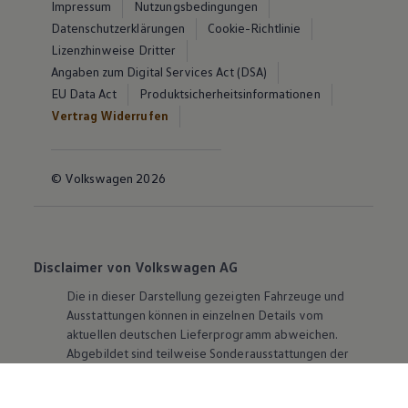
Impressum
Nutzungsbedingungen
Datenschutzerklärungen
Cookie-Richtlinie
Lizenzhinweise Dritter
Angaben zum Digital Services Act (DSA)
EU Data Act
Produktsicherheitsinformationen
Vertrag Widerrufen
© Volkswagen 2026
Disclaimer von Volkswagen AG
Die in dieser Darstellung gezeigten Fahrzeuge und
Ausstattungen können in einzelnen Details vom
aktuellen deutschen Lieferprogramm abweichen.
Abgebildet sind teilweise Sonderausstattungen der
Fahrzeuge gegen Mehrpreis.
Bitte beachten Sie auch unseren Konfigurator für eine