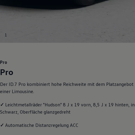
Motorenöl und Flüssigkeiten
Räder und Reifen
Pannen- und Unfallhilfe
Economy Service
Volkswagen Teile
Zubehör
1
Modellspezifisches Zubehör
Schutz und Pflege
Transport
Entertainment und Elektronik
Individualisieren
Pro
Wallbox und Ladekabel
Pro
Digitale Extras
Dienste für Ihr Modell finden
Volkswagen Apps, Login und Shop
Der ID.7 Pro kombiniert hohe Reichweite mit dem Platzangebot
Handy und Fahrzeug verbinden
einer Limousine.
Updates für Software, Karten und Radio
Über Ihr Auto
Vorgängermodelle
✓
Leichtmetallräder "Hudson" 8 J x 19 vorn, 8,5 J x 19 hinten, in
Kundeninformationen
Schwarz, Oberfläche glanzgedreht
Volkswagen Kundenbetreuung
Warn- und Kontrollleuchten
Assistenzsysteme
✓
Automatische Distanzregelung ACC
Digitale Betriebsanleitung
Live Beratung