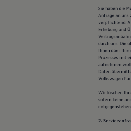
Motorenöl und Flüssigkeiten
Sie haben die M
Räder und Reifen
Pannen- und Unfallhilfe
Anfrage an uns 
Economy Service
verpflichtend: 
Volkswagen Teile
Erhebung und Üb
Zubehör
Modellspezifisches Zubehör
Vertragsanbahnu
Schutz und Pflege
durch uns. Die 
Transport
Ihnen über Ihre
Entertainment und Elektronik
Individualisieren
Prozesses mit e
Wallbox und Ladekabel
aufnehmen woll
Digitale Extras
Daten übermitte
Dienste für Ihr Modell finden
Volkswagen Apps, Login und Shop
Volkswagen Part
Handy und Fahrzeug verbinden
Updates für Software, Karten und Radio
Wir löschen Ihr
Über Ihr Auto
Vorgängermodelle
sofern keine an
Kundeninformationen
entgegenstehen
Volkswagen Kundenbetreuung
Warn- und Kontrollleuchten
Assistenzsysteme
2. Serviceanfra
Digitale Betriebsanleitung
Live Beratung