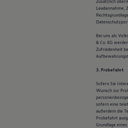
Zusätzlich über
Leadannahme, Ze
Rechtsgrundlage
Datenschutzpor
Bei uns als Vol
& Co. KG werden 
Zufriedenheit b
Aufbewahrungsf
3. Probefahrt
Sofern Sie Inte
Wunsch zur Pro
personenbezogen
sofern eine tel
außerdem die T
Probefahrt ausg
Grundlage eines