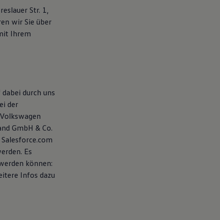
slauer Str. 1,
en wir Sie über
mit Ihrem
 dabei durch uns
ei der
 Volkswagen
land GmbH & Co.
 Salesforce.com
werden. Es
 werden können:
eitere Infos dazu