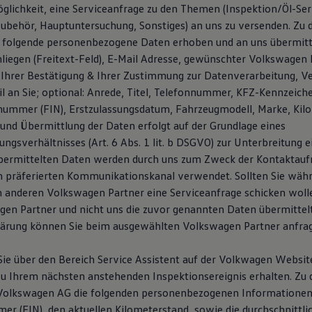
glichkeit, eine Serviceanfrage zu den Themen (Inspektion/Öl-Serv
ubehör, Hauptuntersuchung, Sonstiges) an uns zu versenden. Zu
 folgende personenbezogene Daten erhoben und an uns übermitt
liegen (Freitext-Feld), E-Mail Adresse, gewünschter Volkswagen P
Ihrer Bestätigung & Ihrer Zustimmung zur Datenverarbeitung, V
l an Sie; optional: Anrede, Titel, Telefonnummer, KFZ-Kennzeich
snummer (FIN), Erstzulassungsdatum, Fahrzeugmodell, Marke, Kil
und Übermittlung der Daten erfolgt auf der Grundlage eines
ngsverhältnisses (Art. 6 Abs. 1 lit. b DSGVO) zur Unterbreitung 
übermittelten Daten werden durch uns zum Zweck der Kontaktau
n präferierten Kommunikationskanal verwendet. Sollten Sie wäh
 anderen Volkswagen Partner eine Serviceanfrage schicken woll
en Partner und nicht uns die zuvor genannten Daten übermittelt.
lärung können Sie beim ausgewählten Volkswagen Partner anfra
ie über den Bereich Service Assistent auf der Volkwagen Websi
u Ihrem nächsten anstehenden Inspektionsereignis erhalten. Zu
 Volkswagen AG die folgenden personenbezogenen Informationen
er (FIN), den aktuellen Kilometerstand, sowie die durchschnittli