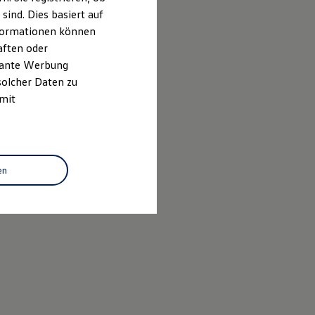
ind. Dies basiert auf
Informationen können
aften oder
evante Werbung
solcher Daten zu
 mit
en