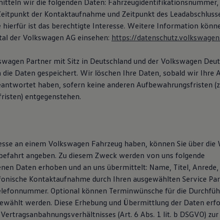
mitteln wir die folgenden Daten: Fahrzeugidentifikationsnummer,
itpunkt der Kontaktaufnahme und Zeitpunkt des Leadabschlusse
 hierfür ist das berechtigte Interesse. Weitere Information könn
tal der Volkswagen AG einsehen:
https://datenschutz.volkswagen
kswagen Partner mit Sitz in Deutschland und der Volkswagen De
die Daten gespeichert. Wir löschen Ihre Daten, sobald wir Ihre A
eantwortet haben, sofern keine anderen Aufbewahrungsfristen (z. 
risten) entgegenstehen.
resse an einem Volkswagen Fahrzeug haben, können Sie über die
befahrt angeben. Zu diesem Zweck werden von uns folgende
en Daten erhoben und an uns übermittelt: Name, Titel, Anrede, 
efonische Kontaktaufnahme durch Ihren ausgewählten Service Pa
elefonnummer. Optional können Terminwünsche für die Durchfüh
ewählt werden. Diese Erhebung und Übermittlung der Daten erfol
 Vertragsanbahnungsverhältnisses (Art. 6 Abs. 1 lit. b DSGVO) zu