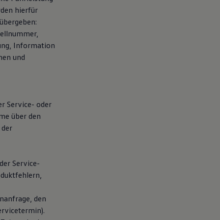
den hierfür
übergeben:
tellnummer,
ung, Information
chen und
er Service- oder
hme über den
 der
der Service-
duktfehlern,
nanfrage, den
rvicetermin).