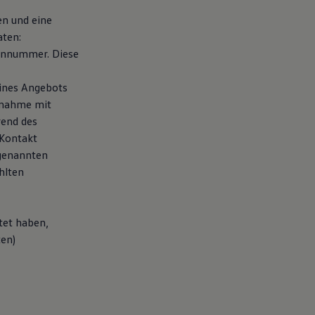
en und eine
aten:
fonnummer. Diese
eines Angebots
fnahme mit
rend des
 Kontakt
 genannten
hlten
tet haben,
ten)