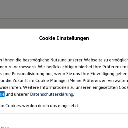
Cookie Einstellungen
m Ihnen die bestmögliche Nutzung unserer Webseite zu ermöglic
ohaus Rausch GmbH &
en zu verbessern. Wir berücksichtigen hierbei Ihre Präferenzen
cs und Personalisierung nur, wenn Sie uns Ihre Einwilligung geben
| Impressum & Rechtli
für die Zukunft im Cookie Manager (Meine Präferenzen verwalten)
iderrufen. Weitere Informationen zu unseren eingesetzten Cooki
nie
und unserer
Datenschutzerklärung
.
nden Sie Informationen über uns (Autohau
on Cookies werden durch uns eingesetzt:
o. KG) als verantwortlichen Anbieter von
ten, die auf dieser Website speziell aufge