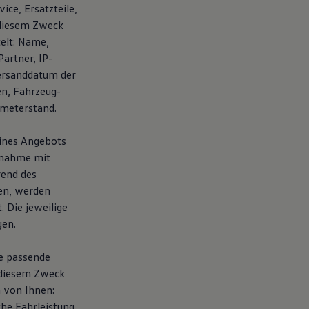
ice, Ersatzteile,
 diesem Zweck
elt: Name,
artner, IP-
ersanddatum der
en, Fahrzeug-
ometerstand.
eines Angebots
fnahme mit
rend des
en, werden
 Die jeweilige
gen.
te passende
 diesem Zweck
 von Ihnen:
che Fahrleistung