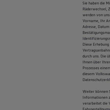
Sie haben die Mö
Magazin
Lifestyle
Räderwechsel, Z
Transport
werden von uns
Familie
Vorname, Ihr An
Elektromobilität
Volkswagen R
Adresse, Datum 
Pannen- und Unfallhilfe
Bestätigungsmai
Volkswagen Kundenbetreuung
Identifizierung
Diese Erhebung 
Vertragsanbahnu
durch uns. Die 
Ihnen über Ihre
Prozesses einem
diesem Volkswag
Datenschutzerk
Weiter können S
Informationen z
verarbeitet die
Fahrgestellnumm