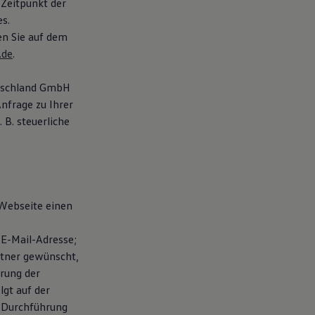
 Zeitpunkt der
s.
en Sie auf dem
.de
.
utschland GmbH
nfrage zu Ihrer
B. steuerliche
 Webseite einen
E-Mail-Adresse;
rtner gewünscht,
rung der
gt auf der
r Durchführung