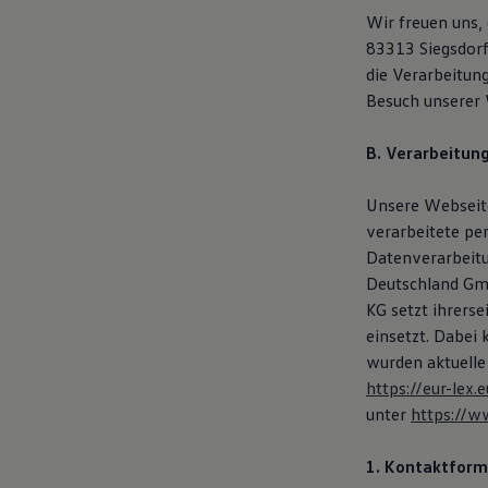
Hybridautos
Wir freuen uns,
Marke und Erlebnis
83313 Siegsdor
Volkswagen R und R Experience
R-Modelle
die Verarbeitu
R Experience
Besuch unserer 
Driving Experience
Volkswagen entdecken
Werkbesichtigung
B. Verarbeitun
Factory visit
Lifestyle Shop
Unsere Webseite
T-Roc Kollektion
Golf Kollektion
verarbeitete pe
ID. Kollektion
Datenverarbeit
Volkswagen Kollektion
Deutschland Gmb
R-Kollektion
GTI Kollektion
KG setzt ihrers
Fußball Drop
einsetzt. Dabei
we drive football
wurden aktuelle
#wedriveproud
Besitzer und Service
https://eur-le
myVolkswagen
unter
https://w
Software Updates
Service und Ersatzteile
Inspektion und HU/AU
1. Kontaktform
Reparaturen und Checks