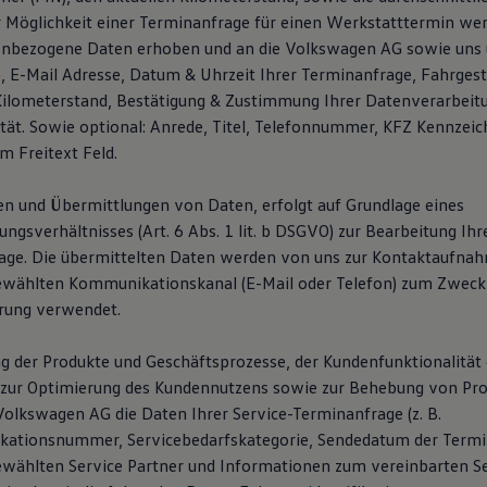
er Möglichkeit einer Terminanfrage für einen Werkstatttermin wer
enbezogene Daten erhoben und an die Volkswagen AG sowie uns 
E-Mail Adresse, Datum & Uhrzeit Ihrer Terminanfrage, Fahrges
Kilometerstand, Bestätigung & Zustimmung Ihrer Datenverarbeit
ität. Sowie optional: Anrede, Titel, Telefonnummer, KFZ Kennzei
m Freitext Feld.
n und Übermittlungen von Daten, erfolgt auf Grundlage eines
gsverhältnisses (Art. 6 Abs. 1 lit. b DSGVO) zur Bearbeitung Ihr
age. Die übermittelten Daten werden von uns zur Kontaktaufna
ewählten Kommunikationskanal (E-Mail oder Telefon) zum Zweck
rung verwendet.
g der Produkte und Geschäftsprozesse, der Kundenfunktionalität 
zur Optimierung des Kundennutzens sowie zur Behebung von Pro
Volkswagen AG die Daten Ihrer Service-Terminanfrage (z. B.
ikationsnummer, Servicebedarfskategorie, Sendedatum der Termi
wählten Service Partner und Informationen zum vereinbarten Se