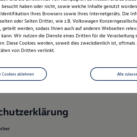
.rausch@t-online.de
 besucht haben oder nicht, sowie welche Inhalte genutzt worden s
 Identifikation Ihres Browsers sowie Ihres Internetgeräts. Die 
iten oder Seiten Dritter, wie z.B. Volkswagen Konzerngesellsch
aunstein, HRA 13222
 geteilt werden, sodass Ihnen auch auf anderen Webseiten rel
15 863 802
kann. Wir nutzen die Dienste eines Dritten für die Verarbeitung 
151 55804
. Diese Cookies werden, soweit dies zweckdienlich ist, oftmals
nde Gesellschafterin:
täten von Dritten verlinkt.
tungs-GmbH
aunstein, HRB 28409
e Cookies ablehnen
Alle zulass
: Johann Rausch
chutzerklärung
icher