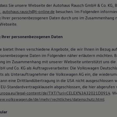
 dass Sie unsere Webseite der Autohaus Rausch GmbH & Co. KG, Bre
f,
autohaus.rausch@t-online.de
besuchen. Im Folgenden informier
ng Ihrer personenbezogenen Daten durch uns im Zusammenhang 
Webseite.
g Ihrer personenbezogenen Daten
 bietet Ihnen verschiedene Angebote, die wir Ihnen in Bezug auf
rsonenbezogene Daten im Folgenden näher erläutern möchten. B
ung im Zusammenhang mit unserer Webseite unterstützt uns die
H und Co. KG als Auftragsverarbeiter. Die Volkswagen Deutsch
eits als Unterauftragnehmer die Volkswagen AG ein, die wiederum
 kann eine Drittlandübertragung in die USA nicht ausgeschlossen 
 EU-Standardvertragsklauseln abgeschlossen, die hier abgerufen
x.europa.eu/legal-content/de/TXT/?uri=CELEX%3A32021D0914
. W
ww.volkswagen.de/de/mehr/rechtliches/datenschutz.html
.
ular