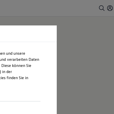
hen und unsere
 Co.
 und verarbeiten Daten
. Diese können Sie
ches
 in der
es finden Sie in
s Rausch
 Inhalten
führt sind.