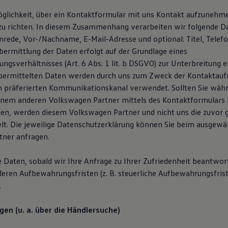
öglichkeit, über ein Kontaktformular mit uns Kontakt aufzunehm
zu richten. In diesem Zusammenhang verarbeiten wir folgende D
Anrede, Vor-/Nachname, E-Mail-Adresse und optional: Titel, Tele
ermittlung der Daten erfolgt auf der Grundlage eines
ngsverhältnisses (Art. 6 Abs. 1 lit. b DSGVO) zur Unterbreitung 
übermittelten Daten werden durch uns zum Zweck der Kontaktau
n präferierten Kommunikationskanal verwendet. Sollten Sie wäh
inem anderen Volkswagen Partner mittels des Kontaktformulars
en, werden diesem Volkswagen Partner und nicht uns die zuvor
lt. Die jeweilige Datenschutzerklärung können Sie beim ausgewä
ner anfragen.
e Daten, sobald wir Ihre Anfrage zu Ihrer Zufriedenheit beantwor
deren Aufbewahrungsfristen (z. B. steuerliche Aufbewahrungsfris
.
gen (u. a. über die Händlersuche)