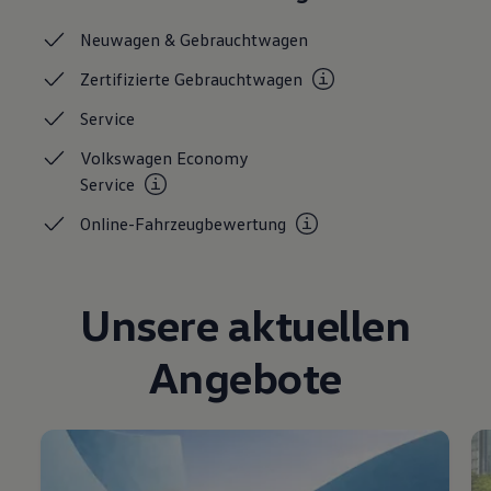
Magazin
Lifestyle
Neuwagen &
Gebrauchtwagen
Transport
Familie
Zertifizierte
Gebrauchtwagen
Elektromobilität
Volkswagen R
Service
Pannen- und Unfallhilfe
Volkswagen Kundenbetreuung
Volkswagen Economy
Service
Online-Fahrzeugbewertung
Unsere aktuellen
Angebote