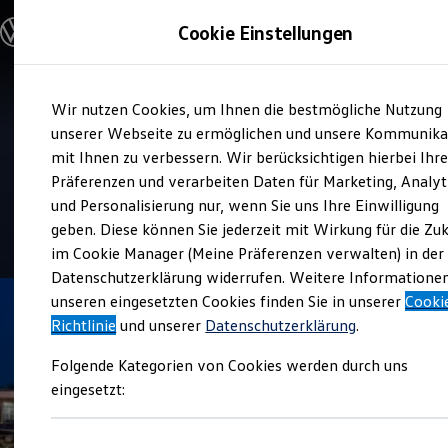
Modelle und Konfigurator
Cookie Einstellungen
Konfigurator
Modelle vergleichen
Konfiguration laden
Zum
Zum
Autosuche
Verkauf und Service
Wir nutzen Cookies, um Ihnen die bestmögliche Nutzung
Hauptinhalt
Footer
Elektroautos
Autohaus Ruhe
springen
springen
unserer Webseite zu ermöglichen und unsere Kommunika
ENERGY Sondermodelle
Nutzfahrzeuge
mit Ihnen zu verbessern. Wir berücksichtigen hierbei Ihr
SUV und CUV
Präferenzen und verarbeiten Daten für Marketing, Analyt
Top Kundenzufriedenheit Verkauf 2026
Familienautos
und Personalisierung nur, wenn Sie uns Ihre Einwilligung
Kombis
Kompaktwagen
geben. Diese können Sie jederzeit mit Wirkung für die Zu
4.9
|
418 Bewertungen
Sportwagen
im Cookie Manager (Meine Präferenzen verwalten) in der
Schnell verfügbare Fahrzeuge
Angebote und Produkte
Datenschutzerklärung widerrufen. Weitere Informatione
Aktuelle Angebote
unseren eingesetzten Cookies finden Sie in unserer
Cooki
E-Auto-Förderung
Richtlinie
und unserer
Datenschutzerklärung
.
Volkswagen Marktplatz
Die ENERGY Sondermodelle
Folgende Kategorien von Cookies werden durch uns
Junge Gebrauchtwagen und Gebrauchtwagen
Volkswagen Zertifizierte Gebrauchtwagen
eingesetzt:
Elektromobilität bei Gebrauchtwagen
Zubehör- und Serviceangebote
Saisonangebote