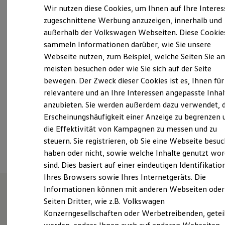
Elektrofahrzeugkonzepte
Wir nutzen diese Cookies, um Ihnen auf Ihre Intere
ID. EVERY1
Montag
-
Freitag
07:30
-
18:00
Uhr
zugeschnittene Werbung anzuzeigen, innerhalb und
Reichweite
Samstag
Geschlossen
außerhalb der Volkswagen Webseiten. Diese Cookie
Reichweite der ID. Modelle
Reichweite im Winter
Sonntag
Geschlossen
sammeln Informationen darüber, wie Sie unsere
Rekuperation
Webseite nutzen, zum Beispiel, welche Seiten Sie a
Service Samstags für Notfälle erreichbar.
Laden
meisten besuchen oder wie Sie sich auf der Seite
Laden unterwegs
Laden Zuhause
bewegen. Der Zweck dieser Cookies ist es, Ihnen für
kontakt@autohaus-ruhe.de
Ladestationen finden
relevantere und an Ihre Interessen angepasste Inhal
Ladezeitensimulator
+49 4443 507990
anzubieten. Sie werden außerdem dazu verwendet, d
Batterie
Sicherheit
Erscheinungshäufigkeit einer Anzeige zu begrenzen 
Garantie und Lebensdauer
die Effektivität von Kampagnen zu messen und zu
Nachhaltigkeit
Ansprechpartner
steuern. Sie registrieren, ob Sie eine Webseite besuc
Technologie
Kosten und Kauf
haben oder nicht, sowie welche Inhalte genutzt wo
Verbrauchskosten
sind. Dies basiert auf einer eindeutigen Identifikatio
Kaufoptionen
Ihres Browsers sowie Ihres Internetgeräts. Die
E-Auto-Förderung
Software und Konnektivität
Informationen können mit anderen Webseiten oder
Die ID. Software 6
Seiten Dritter, wie z.B. Volkswagen
ID. Software Versionen und Updates
Wie können wir
Konzerngesellschaften oder Werbetreibenden, getei
Digitale Extras
Schnittstellen zu Ihrem ID.