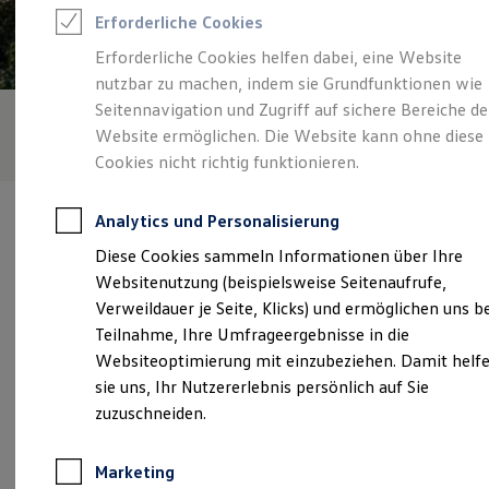
Reifenpakete
Erforderliche Cookies
Leasing
Leasing-Angebote
Erforderliche Cookies helfen dabei, eine Website
Gebrauchtwagen Leasing
nutzbar zu machen, indem sie Grundfunktionen wie
Junge Gebrauchtwagen-Leasing
Elektroauto Leasing
Seitennavigation und Zugriff auf sichere Bereiche de
Kleinwagen-Leasing
Website ermöglichen. Die Website kann ohne diese
Leasing ohne Anzahlung
Cookies nicht richtig funktionieren.
Finanzierung
Autokredit mit Schlussrate
Versicherungen und Garantien
Analytics und Personalisierung
Kfz-Versicherung
Restschuldversicherungen
Diese Cookies sammeln Informationen über Ihre
Garantien
Websitenutzung (beispielsweise Seitenaufrufe,
Wartungsverträge
Verantwortlich für die Inhalte auf dieser Seite ist die Autohaus
Geschäftskunden
Verweildauer je Seite, Klicks) und ermöglichen uns b
Ruhe GmbH
(
Impressum & Rechtliches
)
Professional Class bei Volkswagen
Teilnahme, Ihre Umfrageergebnisse in die
Großkunden
Websiteoptimierung mit einzubeziehen. Damit helf
Behörden
Direktkunden
sie uns, Ihr Nutzererlebnis persönlich auf Sie
Unsere 
Sonderfahrzeuge
zuzuschneiden.
Anpfiff zum Gewinn
Elektromobilität
Elektroautos
Quakenbrücker Straße 17, 49413 Dinklage
Marketing
ID. Tutorials