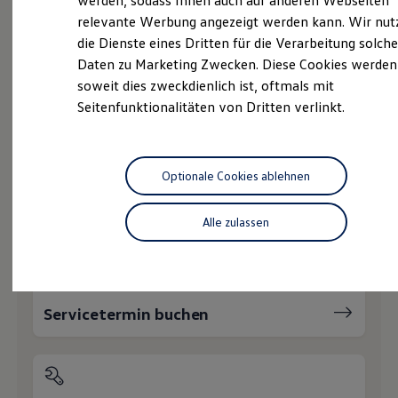
werden, sodass Ihnen auch auf anderen Webseiten
Ihnen weiterhelfen?
Hybridautos
relevante Werbung angezeigt werden kann. Wir nut
Marke und Erlebnis
die Dienste eines Dritten für die Verarbeitung solche
Volkswagen R und R Experience
R-Modelle
Daten zu Marketing Zwecken. Diese Cookies werden
R Experience
soweit dies zweckdienlich ist, oftmals mit
Driving Experience
Seitenfunktionalitäten von Dritten verlinkt.
Volkswagen entdecken
Probefahrt vereinbaren
Werkbesichtigung
Factory visit
Lifestyle Shop
T-Roc Kollektion
Optionale Cookies ablehnen
Golf Kollektion
ID. Kollektion
Fahrzeugangebot anfordern
Volkswagen Kollektion
Alle zulassen
R-Kollektion
GTI Kollektion
Fußball Drop
we drive football
#wedriveproud
Servicetermin buchen
Besitzer und Service
myVolkswagen
Software Updates
Service und Ersatzteile
Inspektion und HU/AU
Reparaturen und Checks