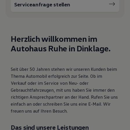
Serviceanfrage stellen
Motorenöl und Flüssigkeiten
Räder und Reifen
Pannen- und Unfallhilfe
Economy Service
Volkswagen Teile
Zubehör
Modellspezifisches Zubehör
Herzlich willkommen im
Schutz und Pflege
Autohaus Ruhe in Dinklage.
Transport
Entertainment und Elektronik
Individualisieren
Wallbox und Ladekabel
Digitale Extras
Seit über 50 Jahren stehen wir unseren Kunden beim
Dienste für Ihr Modell finden
Thema Automobil erfolgreich zur Seite. Ob im
Volkswagen Apps, Login und Shop
Handy und Fahrzeug verbinden
Verkauf oder im Service von Neu- oder
Updates für Software, Karten und Radio
Gebrauchtfahrzeugen, mit uns haben Sie immer den
Über Ihr Auto
richtigen Ansprechpartner an der Hand. Rufen Sie uns
Vorgängermodelle
Kundeninformationen
einfach an oder schreiben Sie uns eine E-Mail. Wir
Volkswagen Kundenbetreuung
freuen uns auf Ihren Besuch.
Warn- und Kontrollleuchten
Assistenzsysteme
Digitale Betriebsanleitung
Das sind unsere Leistungen
Live Beratung