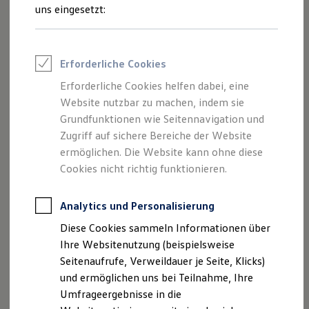
Reifenpakete
uns eingesetzt:
Leasing
Leasing-Angebote
Gebrauchtwagen Leasing
Junge Gebrauchtwagen-Leasing
Erforderliche Cookies
Elektroauto Leasing
Der Polo
Kleinwagen-Leasing
Erforderliche Cookies helfen dabei, eine
Leasing ohne Anzahlung
Website nutzbar zu machen, indem sie
Kompakt, wendig und voller Möglichkeiten.
Finanzierung
Autokredit mit Schlussrate
Grundfunktionen wie Seitennavigation und
Entdecken Sie den Polo.
Versicherungen und Garantien
Zugriff auf sichere Bereiche der Website
Kfz-Versicherung
Mehr zum Polo erfahren
ermöglichen. Die Website kann ohne diese
Restschuldversicherungen
Garantien
Cookies nicht richtig funktionieren.
Wartungsverträge
Geschäftskunden
Professional Class bei Volkswagen
Analytics und Personalisierung
Großkunden
Diese Cookies sammeln Informationen über
Behörden
Direktkunden
Ihre Websitenutzung (beispielsweise
Sonderfahrzeuge
Seitenaufrufe, Verweildauer je Seite, Klicks)
Anpfiff zum Gewinn
und ermöglichen uns bei Teilnahme, Ihre
Elektromobilität
Elektroautos
Umfrageergebnisse in die
ID. Tutorials