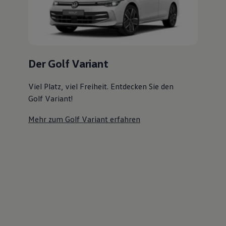
Magazin
Lifestyle
Transport
Familie
Elektromobilität
Volkswagen R
Der Golf Variant
Pannen- und Unfallhilfe
Volkswagen Kundenbetreuung
Viel Platz, viel Freiheit. Entdecken Sie den
Golf Variant!
Mehr zum Golf Variant erfahren