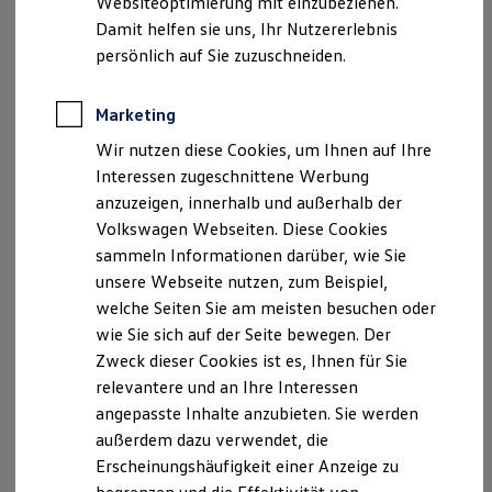
Websiteoptimierung mit einzubeziehen.
Elektrofahrzeugkonzepte
Damit helfen sie uns, Ihr Nutzererlebnis
ID. EVERY1
Reichweite
persönlich auf Sie zuzuschneiden.
Reichweite der ID. Modelle
Der neue ID.3 Neo
Reichweite im Winter
Rekuperation
Marketing
So geht neu. Klar im Design. Stark im Alltag.
Laden
Wir nutzen diese Cookies, um Ihnen auf Ihre
Laden unterwegs
Entdecken Sie jetzt den neuen ID.3 Neo!
Laden Zuhause
Interessen zugeschnittene Werbung
Ladestationen finden
Mehr zum ID.3 Neo erfahren
anzuzeigen, innerhalb und außerhalb der
Ladezeitensimulator
Volkswagen Webseiten. Diese Cookies
Batterie
Sicherheit
sammeln Informationen darüber, wie Sie
Garantie und Lebensdauer
unsere Webseite nutzen, zum Beispiel,
Nachhaltigkeit
welche Seiten Sie am meisten besuchen oder
Technologie
Kosten und Kauf
wie Sie sich auf der Seite bewegen. Der
Verbrauchskosten
Zweck dieser Cookies ist es, Ihnen für Sie
Kaufoptionen
relevantere und an Ihre Interessen
E-Auto-Förderung
Software und Konnektivität
angepasste Inhalte anzubieten. Sie werden
Die ID. Software 6
außerdem dazu verwendet, die
ID. Software Versionen und Updates
Erscheinungshäufigkeit einer Anzeige zu
Digitale Extras
Schnittstellen zu Ihrem ID.