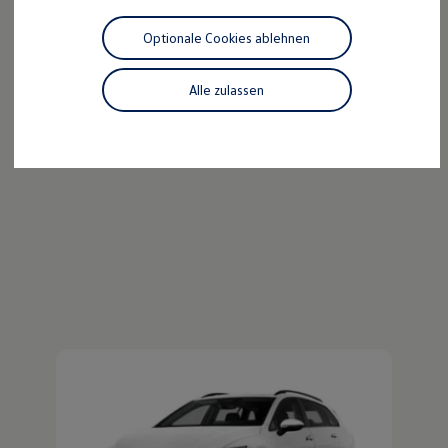
Der ID.4
Motorenöl und Flüssigkeiten
Räder und Reifen
Optionale Cookies ablehnen
Pannen- und Unfallhilfe
Kraftvoll wie ein SUV, nachhaltig wie ein ID.
Economy Service
Entdecken Sie den ID.4!
Volkswagen Teile
Alle zulassen
Zubehör
Mehr zum ID.4 erfahren
Modellspezifisches Zubehör
Schutz und Pflege
Transport
Entertainment und Elektronik
Individualisieren
Wallbox und Ladekabel
Digitale Extras
Dienste für Ihr Modell finden
Volkswagen Apps, Login und Shop
Handy und Fahrzeug verbinden
Updates für Software, Karten und Radio
Über Ihr Auto
Vorgängermodelle
Kundeninformationen
Volkswagen Kundenbetreuung
Warn- und Kontrollleuchten
Assistenzsysteme
Digitale Betriebsanleitung
Live Beratung