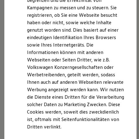
begrenzen und die Effektivität von
Hybridautos
Kampagnen zu messen und zu steuern. Sie
Marke und Erlebnis
Der T-Cross
registrieren, ob Sie eine Webseite besucht
Volkswagen R und R Experience
R-Modelle
haben oder nicht, sowie welche Inhalte
R Experience
Wendig, flexibel, vielseitig. Entdecken Sie den
genutzt worden sind. Dies basiert auf einer
Driving Experience
T‑Cross.
eindeutigen Identifikation Ihres Browsers
Volkswagen entdecken
Werkbesichtigung
sowie Ihres Internetgeräts. Die
Mehr zum T-Cross erfahren
Factory visit
Informationen können mit anderen
Lifestyle Shop
Webseiten oder Seiten Dritter, wie z.B.
T-Roc Kollektion
Golf Kollektion
Volkswagen Konzerngesellschaften oder
ID. Kollektion
Werbetreibenden, geteilt werden, sodass
Volkswagen Kollektion
Ihnen auch auf anderen Webseiten relevante
R-Kollektion
GTI Kollektion
Werbung angezeigt werden kann. Wir nutzen
Fußball Drop
die Dienste eines Dritten für die Verarbeitung
we drive football
solcher Daten zu Marketing Zwecken. Diese
#wedriveproud
Besitzer und Service
Cookies werden, soweit dies zweckdienlich
myVolkswagen
ist, oftmals mit Seitenfunktionalitäten von
Software Updates
Dritten verlinkt.
Service und Ersatzteile
Inspektion und HU/AU
Reparaturen und Checks