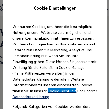
Modelle und Konfigurator
Cookie Einstellungen
Konfigurator
Modelle vergleichen
Konfiguration laden
Zum
Zum
Autosuche
Wir nutzen Cookies, um Ihnen die bestmögliche
Hauptinhalt
Footer
Elektroautos
Volkswagen Modelle |
springen
springen
Nutzung unserer Webseite zu ermöglichen und
ENERGY Sondermodelle
Nutzfahrzeuge
unsere Kommunikation mit Ihnen zu verbessern.
Autohaus Ruhe Dinklage
SUV und CUV
Wir berücksichtigen hierbei Ihre Präferenzen und
Familienautos
verarbeiten Daten für Marketing, Analytics und
Kombis
Kompaktwagen
Personalisierung nur, wenn Sie uns Ihre
Verantwortlich für die Inhalte auf dieser Seite ist die Autohaus Ruhe
Sportwagen
Einwilligung geben. Diese können Sie jederzeit mit
GmbH
(
Impressum & Rechtliches
)
Schnell verfügbare Fahrzeuge
Angebote und Produkte
Wirkung für die Zukunft im Cookie Manager
Aktuelle Angebote
(Meine Präferenzen verwalten) in der
E-Auto-Förderung
Datenschutzerklärung widerrufen. Weitere
Volkswagen Marktplatz
Informationen zu unseren eingesetzten Cookies
Die ENERGY Sondermodelle
Junge Gebrauchtwagen und Gebrauchtwagen
finden Sie in unserer
Cookie-Richtlinie
und unserer
Volkswagen Zertifizierte Gebrauchtwagen
Datenschutzerklärung
.
Elektromobilität bei Gebrauchtwagen
Zubehör- und Serviceangebote
Folgende Kategorien von Cookies werden durch
Saisonangebote