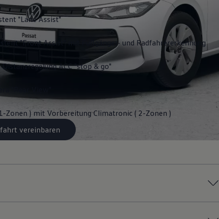
stent "Lane Assist"
stent "Front Assist" mit Fußgänger- und Radfahrererkennung
 Distanzregelung ACC "stop & go"
ra "Rear View"
 1-Zonen ) mit Vorbereitung Climatronic ( 2-Zonen )
fahrt vereinbaren