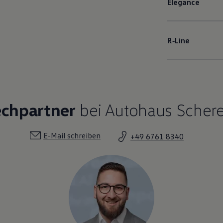
Elegance
R‑Line
echpartner
bei Autohaus Scher
E-Mail schreiben
+49 6761 8340