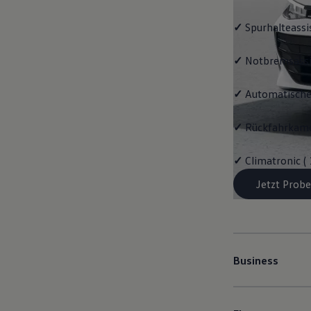
✓
Spurhalteassi
✓
Notbremsassi
✓
Automatische
✓
Rückfahrkame
✓
Climatronic (
Jetzt Probe
Business