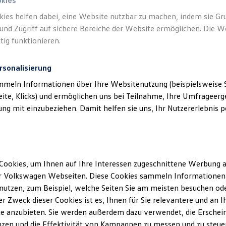
okies
kies helfen dabei, eine Website nutzbar zu machen, indem sie G
und Zugriff auf sichere Bereiche der Website ermöglichen. Die W
tig funktionieren.
rsonalisierung
mmeln Informationen über Ihre Websitenutzung (beispielsweise S
eite, Klicks) und ermöglichen uns bei Teilnahme, Ihre Umfrageerge
g mit einzubeziehen. Damit helfen sie uns, Ihr Nutzererlebnis pe
Cookies, um Ihnen auf Ihre Interessen zugeschnittene Werbung a
r Volkswagen Webseiten. Diese Cookies sammeln Informationen 
utzen, zum Beispiel, welche Seiten Sie am meisten besuchen oder
r Zweck dieser Cookies ist es, Ihnen für Sie relevantere und an I
e anzubieten. Sie werden außerdem dazu verwendet, die Erschein
zen und die Effektivität von Kampagnen zu messen und zu steuern