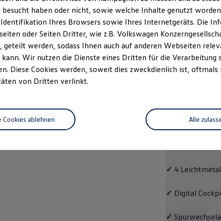
 besucht haben oder nicht, sowie welche Inhalte genutzt worden s
rzeugangebot
Servicetermin buchen
rdern
 Identifikation Ihres Browsers sowie Ihres Internetgeräts. Die 
iten oder Seiten Dritter, wie z.B. Volkswagen Konzerngesellsch
 geteilt werden, sodass Ihnen auch auf anderen Webseiten rel
kann. Wir nutzen die Dienste eines Dritten für die Verarbeitung 
. Diese Cookies werden, soweit dies zweckdienlich ist, oftmals
Passat
täten von Dritten verlinkt.
Passat
e Cookies ablehnen
Alle zulass
Bereits die Gru
modernen Assis
und LED-Rückle
✓
4 Leichtmetal
✓
Digital Cockp
✓
Spurwechselas