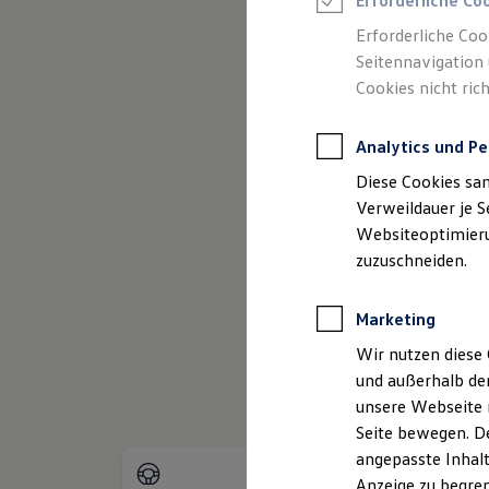
Erforderliche Co
Reifenpakete
Leasing
Erforderliche Coo
Leasing-Angebote
Seitennavigation 
Gebrauchtwagen Leasing
Cookies nicht rich
Junge Gebrauchtwagen-Leasing
Elektroauto Leasing
(
Impressum & Rechtliches
)
Kleinwagen-Leasing
Analytics und Pe
Leasing ohne Anzahlung
Finanzierung
Diese Cookies sa
Autokredit mit Schlussrate
Versicherungen und Garantien
Verweildauer je S
Kfz-Versicherung
Websiteoptimierun
Restschuldversicherungen
zuzuschneiden.
Garantien
Wartungsverträge
Geschäftskunden
Marketing
Professional Class bei Volkswagen
Großkunden
Wir nutzen diese 
Behörden
und außerhalb de
Direktkunden
Sonderfahrzeuge
unsere Webseite n
Anpfiff zum Gewinn
Seite bewegen. De
Elektromobilität
angepasste Inhalt
Elektroautos
ID. Tutorials
Anzeige zu begren