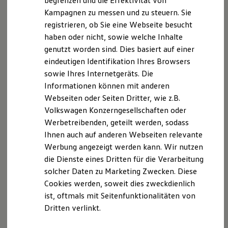
Wir freuen uns, dass Sie unsere Webseite der
begrenzen und die Effektivität von
Hybridautos
Autohaus Schherhag GmbH, In der Laach 76, 56072
Kampagnen zu messen und zu steuern. Sie
Marke und Erlebnis
Koblenz,
registrieren, ob Sie eine Webseite besucht
info@scherhag.de
besuchen. Im Folgenden
Volkswagen R und R Experience
R-Modelle
informieren wir Sie über die Verarbeitung Ihrer
haben oder nicht, sowie welche Inhalte
R Experience
personenbezogenen Daten durch uns im
genutzt worden sind. Dies basiert auf einer
Driving Experience
Zusammenhang mit Ihrem Besuch unserer Webseite.
eindeutigen Identifikation Ihres Browsers
Volkswagen entdecken
Werkbesichtigung
sowie Ihres Internetgeräts. Die
Factory visit
B. Verarbeitung Ihrer personenbezogenen Daten
Informationen können mit anderen
Lifestyle Shop
Webseiten oder Seiten Dritter, wie z.B.
T-Roc Kollektion
Unsere Webseite bietet Ihnen verschiedene
Golf Kollektion
Volkswagen Konzerngesellschaften oder
ID. Kollektion
Angebote, die wir Ihnen in Bezug auf dabei durch uns
Werbetreibenden, geteilt werden, sodass
Volkswagen Kollektion
verarbeitete personenbezogene Daten im Folgenden
Ihnen auch auf anderen Webseiten relevante
R-Kollektion
näher erläutern möchten. Bei der Datenverarbeitung
GTI Kollektion
Werbung angezeigt werden kann. Wir nutzen
Fußball Drop
im Zusammenhang mit unserer Webseite unterstützt
die Dienste eines Dritten für die Verarbeitung
we drive football
uns die Volkswagen Deutschland GmbH und Co. KG als
solcher Daten zu Marketing Zwecken. Diese
#wedriveproud
Auftragsverarbeiter. Die Volkswagen Deutschland
Besitzer und Service
Cookies werden, soweit dies zweckdienlich
myVolkswagen
GmbH & Co. KG setzt ihrerseits als
ist, oftmals mit Seitenfunktionalitäten von
Software Updates
Unterauftragnehmer die Volkswagen AG ein, die
Dritten verlinkt.
Service und Ersatzteile
wiederum Salesforce.com einsetzt. Dabei kann eine
Inspektion und HU/AU
Reparaturen und Checks