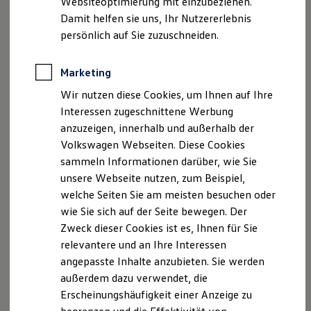
Websiteoptimierung mit einzubeziehen.
Elektrofahrzeugkonzepte
USt. ID-Nummer: DE 811702242
Damit helfen sie uns, Ihr Nutzererlebnis
ID. EVERY1
Handelsregister: Koblenz HRB 1747
Reichweite
persönlich auf Sie zuzuschneiden.
Reichweite der ID. Modelle
Reichweite im Winter
Hinweis gemäß § 36
Rekuperation
Marketing
Verbraucherstreitbeilegungsgesetz (VSBG)
Laden
Wir nutzen diese Cookies, um Ihnen auf Ihre
Laden unterwegs
Wir sind zur Teilnahme an einem
Laden Zuhause
Interessen zugeschnittene Werbung
Ladestationen finden
Streitbeilegungsverfahren vor einer
anzuzeigen, innerhalb und außerhalb der
Ladezeitensimulator
Verbraucherschlichtungsstelle weder bereit noch dazu
Volkswagen Webseiten. Diese Cookies
Batterie
verpflichtet.
Sicherheit
sammeln Informationen darüber, wie Sie
Garantie und Lebensdauer
unsere Webseite nutzen, zum Beispiel,
Nachhaltigkeit
welche Seiten Sie am meisten besuchen oder
Technologie
Kosten und Kauf
Datenschutzerklärung
wie Sie sich auf der Seite bewegen. Der
Verbrauchskosten
Zweck dieser Cookies ist es, Ihnen für Sie
Kaufoptionen
relevantere und an Ihre Interessen
E-Auto-Förderung
Datenschutzerklärung
Software und Konnektivität
angepasste Inhalte anzubieten. Sie werden
Die ID. Software 6
außerdem dazu verwendet, die
A. Verantwortlicher
ID. Software Versionen und Updates
Erscheinungshäufigkeit einer Anzeige zu
Digitale Extras
Schnittstellen zu Ihrem ID.