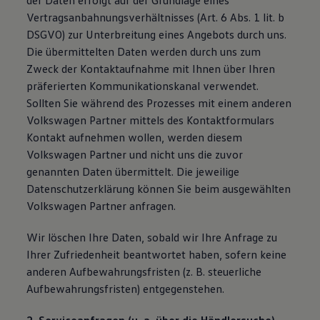
der Daten erfolgt auf der Grundlage eines
Magazin
Vertragsanbahnungsverhältnisses (Art. 6 Abs. 1 lit. b
Lifestyle
DSGVO) zur Unterbreitung eines Angebots durch uns.
Transport
Familie
Die übermittelten Daten werden durch uns zum
Elektromobilität
Zweck der Kontaktaufnahme mit Ihnen über Ihren
Volkswagen R
präferierten Kommunikationskanal verwendet.
Pannen- und Unfallhilfe
Volkswagen Kundenbetreuung
Sollten Sie während des Prozesses mit einem anderen
Volkswagen Partner mittels des Kontaktformulars
Kontakt aufnehmen wollen, werden diesem
Volkswagen Partner und nicht uns die zuvor
genannten Daten übermittelt. Die jeweilige
Datenschutzerklärung können Sie beim ausgewählten
Volkswagen Partner anfragen.
Wir löschen Ihre Daten, sobald wir Ihre Anfrage zu
Ihrer Zufriedenheit beantwortet haben, sofern keine
anderen Aufbewahrungsfristen (z. B. steuerliche
Aufbewahrungsfristen) entgegenstehen.