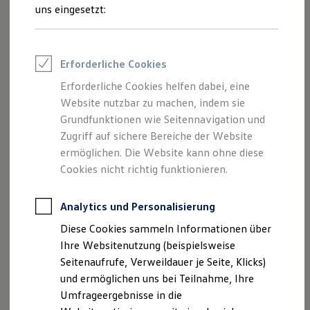
Reifenpakete
uns eingesetzt:
Leasing
Leasing-Angebote
Gebrauchtwagen Leasing
Junge Gebrauchtwagen-Leasing
Impressum
Erforderliche Cookies
Elektroauto Leasing
Kleinwagen-Leasing
Erforderliche Cookies helfen dabei, eine
Datenschutzerklärung
Leasing ohne Anzahlung
Website nutzbar zu machen, indem sie
Finanzierung
Autokredit mit Schlussrate
Grundfunktionen wie Seitennavigation und
Versicherungen und Garantien
Zugriff auf sichere Bereiche der Website
Impressum
Kfz-Versicherung
ermöglichen. Die Website kann ohne diese
Restschuldversicherungen
Garantien
Cookies nicht richtig funktionieren.
Autohaus Scherhag GmbH
Wartungsverträge
Geschäftskunden
In der Laach 76
Professional Class bei Volkswagen
Analytics und Personalisierung
56072 Koblenz
Großkunden
Diese Cookies sammeln Informationen über
Behörden
Telefon: 0261 / 40 40 80
Direktkunden
Ihre Websitenutzung (beispielsweise
Sonderfahrzeuge
Fax: 0261 / 40 40 860
Seitenaufrufe, Verweildauer je Seite, Klicks)
Anpfiff zum Gewinn
E-Mail:
info@scherhag.de
und ermöglichen uns bei Teilnahme, Ihre
Elektromobilität
Elektroautos
Umfrageergebnisse in die
ID. Tutorials
Geschäftsführer: Mark Scherhag