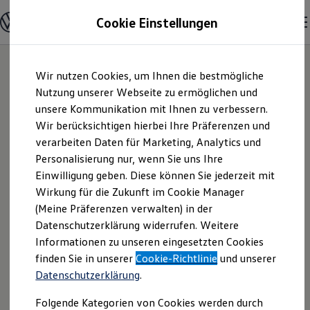
Modelle und Konfigurator
Cookie Einstellungen
Konfigurator
Modelle vergleichen
Konfiguration laden
Zum
Zum
Autosuche
Wir nutzen Cookies, um Ihnen die bestmögliche
Hauptinhalt
Footer
Elektroautos
springen
springen
Nutzung unserer Webseite zu ermöglichen und
ENERGY Sondermodelle
Nutzfahrzeuge
unsere Kommunikation mit Ihnen zu verbessern.
Autohaus Scherhag
SUV und CUV
Wir berücksichtigen hierbei Ihre Präferenzen und
Familienautos
verarbeiten Daten für Marketing, Analytics und
Kombis
GmbH | Impressum
Kompaktwagen
Personalisierung nur, wenn Sie uns Ihre
Sportwagen
Einwilligung geben. Diese können Sie jederzeit mit
& Rechtliches
Schnell verfügbare Fahrzeuge
Angebote und Produkte
Wirkung für die Zukunft im Cookie Manager
Aktuelle Angebote
(Meine Präferenzen verwalten) in der
E-Auto-Förderung
Hier finden Sie Informationen über uns
Datenschutzerklärung widerrufen. Weitere
Volkswagen Marktplatz
Informationen zu unseren eingesetzten Cookies
Die ENERGY Sondermodelle
(Autohaus Scherhag GmbH) als
Junge Gebrauchtwagen und Gebrauchtwagen
finden Sie in unserer
Cookie-Richtlinie
und unserer
verantwortlichen Anbieter von Inhalten
Volkswagen Zertifizierte Gebrauchtwagen
Datenschutzerklärung
.
und Angeboten, die auf dieser Website
Elektromobilität bei Gebrauchtwagen
Zubehör- und Serviceangebote
speziell aufgeführt sind.
Folgende Kategorien von Cookies werden durch
Saisonangebote