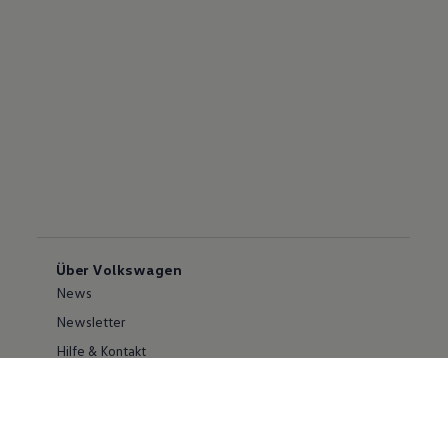
Über Volkswagen
News
Newsletter
Hilfe & Kontakt
Karriere
Händlersuche
Geschäftskunden