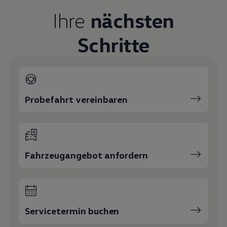
Magazin
Ihre
nächsten
Lifestyle
Transport
Familie
Schritte
Elektromobilität
Volkswagen R
Pannen- und Unfallhilfe
Volkswagen Kundenbetreuung
Probefahrt vereinbaren
Fahrzeugangebot anfordern
Servicetermin buchen