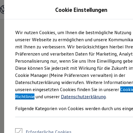
Modelle und Konfigurator
Cookie Einstellungen
Konfigurator
Modelle vergleichen
Konfiguration laden
Zum
Zum
Autosuche
Wir nutzen Cookies, um Ihnen die bestmögliche Nutzung
Hauptinhalt
Footer
Elektroautos
springen
springen
unserer Webseite zu ermöglichen und unsere Kommunika
ENERGY Sondermodelle
Nutzfahrzeuge
mit Ihnen zu verbessern. Wir berücksichtigen hierbei Ihr
SUV und CUV
Präferenzen und verarbeiten Daten für Marketing, Analyt
Familienautos
Personalisierung nur, wenn Sie uns Ihre Einwilligung gebe
Kombis
Kompaktwagen
Diese können Sie jederzeit mit Wirkung für die Zukunft i
Sportwagen
Cookie Manager (Meine Präferenzen verwalten) in der
Schnell verfügbare Fahrzeuge
Angebote und Produkte
Datenschutzerklärung widerrufen. Weitere Informatione
Aktuelle Angebote
unseren eingesetzten Cookies finden Sie in unserer
Cooki
E-Auto-Förderung
Richtlinie
und unserer
Datenschutzerklärung
.
Volkswagen Marktplatz
Die ENERGY Sondermodelle
Folgende Kategorien von Cookies werden durch uns einge
Junge Gebrauchtwagen und Gebrauchtwagen
Volkswagen Zertifizierte Gebrauchtwagen
Elektromobilität bei Gebrauchtwagen
Zubehör- und Serviceangebote
Saisonangebote
Erforderliche Cookies