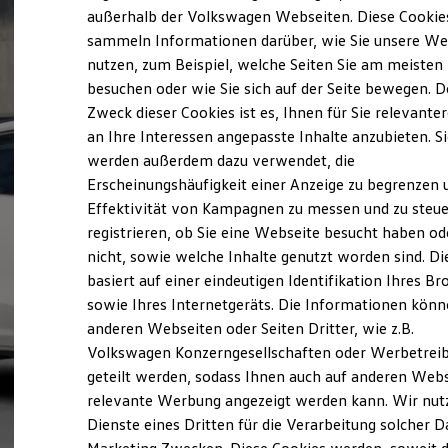
Elektrofahrzeugkonzepte
außerhalb der Volkswagen Webseiten. Diese Cookie
ID. EVERY1
sammeln Informationen darüber, wie Sie unsere We
Reichweite
nutzen, zum Beispiel, welche Seiten Sie am meisten
Reichweite der ID. Modelle
Reichweite im Winter
besuchen oder wie Sie sich auf der Seite bewegen. D
Rekuperation
Zweck dieser Cookies ist es, Ihnen für Sie relevante
Laden
an Ihre Interessen angepasste Inhalte anzubieten. S
Laden unterwegs
Laden Zuhause
werden außerdem dazu verwendet, die
Ladestationen finden
Erscheinungshäufigkeit einer Anzeige zu begrenzen 
Ladezeitensimulator
Effektivität von Kampagnen zu messen und zu steue
Batterie
Sicherheit
registrieren, ob Sie eine Webseite besucht haben od
Garantie und Lebensdauer
nicht, sowie welche Inhalte genutzt worden sind. Di
Nachhaltigkeit
basiert auf einer eindeutigen Identifikation Ihres B
Technologie
Kosten und Kauf
sowie Ihres Internetgeräts. Die Informationen kön
Verbrauchskosten
anderen Webseiten oder Seiten Dritter, wie z.B.
Kaufoptionen
Volkswagen Konzerngesellschaften oder Werbetrei
E-Auto-Förderung
Software und Konnektivität
geteilt werden, sodass Ihnen auch auf anderen Web
Die ID. Software 6
relevante Werbung angezeigt werden kann. Wir nut
ID. Software Versionen und Updates
Dienste eines Dritten für die Verarbeitung solcher D
Digitale Extras
Schnittstellen zu Ihrem ID.