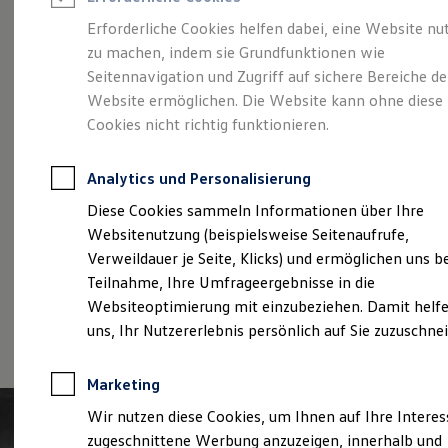
Reifenpakete
Leasing
Erforderliche Cookies helfen dabei, eine Website nu
Leasing-Angebote
zu machen, indem sie Grundfunktionen wie
Der T-Roc
Gebrauchtwagen Leasing
Seitennavigation und Zugriff auf sichere Bereiche de
Junge Gebrauchtwagen-Leasing
Elektroauto Leasing
Website ermöglichen. Die Website kann ohne diese
Kleinwagen-Leasing
Cookies nicht richtig funktionieren.
Leasing ohne Anzahlung
Finanzierung
Autokredit mit Schlussrate
Analytics und Personalisierung
Versicherungen und Garantien
Kfz-Versicherung
Diese Cookies sammeln Informationen über Ihre
Restschuldversicherungen
Websitenutzung (beispielsweise Seitenaufrufe,
Garantien
Verweildauer je Seite, Klicks) und ermöglichen uns b
Wartungsverträge
Geschäftskunden
Teilnahme, Ihre Umfrageergebnisse in die
Professional Class bei Volkswagen
Websiteoptimierung mit einzubeziehen. Damit helfe
Großkunden
(
Impressum & Rechtliches
)
uns, Ihr Nutzererlebnis persönlich auf Sie zuzuschne
Behörden
Direktkunden
Sonderfahrzeuge
Marketing
Anpfiff zum Gewinn
Elektromobilität
Wir nutzen diese Cookies, um Ihnen auf Ihre Intere
Elektroautos
zugeschnittene Werbung anzuzeigen, innerhalb und
ID. Tutorials