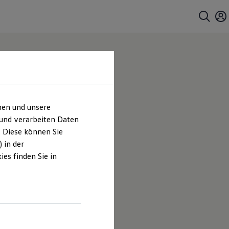
hen und unsere
 und verarbeiten Daten
. Diese können Sie
 in der
es finden Sie in