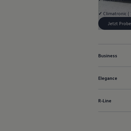
✓
Climatronic (
Jetzt Probe
Business
Elegance
R‑Line