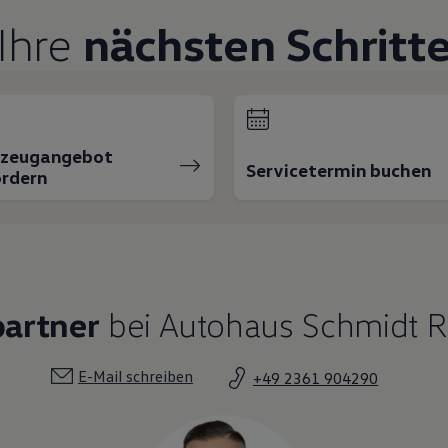
Ihre
nächsten Schritt
rzeugangebot
Servicetermin buchen
rdern
partner
bei Autohaus Schmidt R
E-Mail schreiben
+49 2361 904290