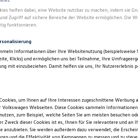
okies
kies helfen dabei, eine Website nutzbar zu machen, indem sie G
und Zugriff auf sichere Bereiche der Website ermöglichen. Die W
tig funktionieren.
rsonalisierung
mmeln Informationen über Ihre Websitenutzung (beispielsweise S
eite, Klicks) und ermöglichen uns bei Teilnahme, Ihre Umfrageerge
g mit einzubeziehen. Damit helfen sie uns, Ihr Nutzererlebnis pe
Cookies, um Ihnen auf Ihre Interessen zugeschnittene Werbung a
r Volkswagen Webseiten. Diese Cookies sammeln Informationen 
utzen, zum Beispiel, welche Seiten Sie am meisten besuchen oder
r Zweck dieser Cookies ist es, Ihnen für Sie relevantere und an I
e anzubieten. Sie werden außerdem dazu verwendet, die Erschein
Passat
zen und die Effektivität von Kampagnen zu messen und zu steuern