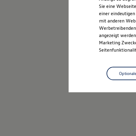
Elektrofahrzeugkonzepte
Sie eine Webseite
ID. EVERY1
einer eindeutigen
Reichweite
Reichweite der ID. Modelle
mit anderen Webse
Reichweite im Winter
Werbetreibenden,
Rekuperation
angezeigt werden 
Laden
Laden unterwegs
Marketing Zwecken
Laden Zuhause
Seitenfunktionali
Ladestationen finden
Ladezeitensimulator
Batterie
Sicherheit
Optional
Garantie und Lebensdauer
Nachhaltigkeit
Technologie
Kosten und Kauf
Verbrauchskosten
Kaufoptionen
E-Auto-Förderung
Software und Konnektivität
Die ID. Software 6
ID. Software Versionen und Updates
Digitale Extras
Schnittstellen zu Ihrem ID.