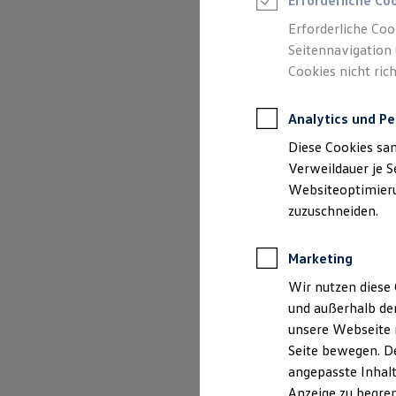
Erforderliche Co
Reifenpakete
Leasing
Erforderliche Coo
Leasing-Angebote
Seitennavigation 
Gebrauchtwagen Leasing
Cookies nicht rich
Junge Gebrauchtwagen-Leasing
Elektroauto Leasing
(
Impressum & Rechtliches
)
Kleinwagen-Leasing
Analytics und Pe
Leasing ohne Anzahlung
Finanzierung
Diese Cookies sa
Autokredit mit Schlussrate
Versicherungen und Garantien
Verweildauer je S
Kfz-Versicherung
Websiteoptimierun
Restschuldversicherungen
zuzuschneiden.
Garantien
Wartungsverträge
Geschäftskunden
Marketing
Professional Class bei Volkswagen
Großkunden
Wir nutzen diese 
Behörden
und außerhalb de
Direktkunden
Sonderfahrzeuge
unsere Webseite n
Anpfiff zum Gewinn
Seite bewegen. De
Elektromobilität
angepasste Inhalt
Elektroautos
ID. Tutorials
Anzeige zu begren