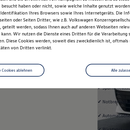
Passat
 besucht haben oder nicht, sowie welche Inhalte genutzt worden s
 Identifikation Ihres Browsers sowie Ihres Internetgeräts. Die 
Bereits die Gru
iten oder Seiten Dritter, wie z.B. Volkswagen Konzerngesellsch
modernen Assis
 geteilt werden, sodass Ihnen auch auf anderen Webseiten rel
und LED-Rückle
kann. Wir nutzen die Dienste eines Dritten für die Verarbeitung 
. Diese Cookies werden, soweit dies zweckdienlich ist, oftmals
✓
4 Leichtmetal
täten von Dritten verlinkt.
✓
Digital Cockp
e Cookies ablehnen
Alle zulass
✓
Spurwechselas
✓
Spurhalteassi
✓
Notbremsassi
✓
Automatische
✓
Rückfahrkame