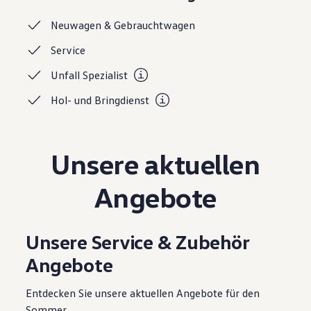
Magazin
Lifestyle
Neuwagen &
Gebrauchtwagen
Transport
Familie
Service
Elektromobilität
Volkswagen R
Unfall
Spezialist
Pannen- und Unfallhilfe
Volkswagen Kundenbetreuung
Hol- und
Bringdienst
Unsere aktuellen
Angebote
Unsere Service & Zubehör
Angebote
Entdecken Sie unsere aktuellen Angebote für den
Sommer.