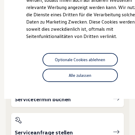
Ihnen weiterhelfen?
werden, sodass Ihnen auch auf anderen Webseiten
Hybridautos
relevante Werbung angezeigt werden kann. Wir nut
Marke und Erlebnis
die Dienste eines Dritten für die Verarbeitung solche
Volkswagen R und R Experience
R-Modelle
Daten zu Marketing Zwecken. Diese Cookies werden
R Experience
soweit dies zweckdienlich ist, oftmals mit
Driving Experience
Probefahrt vereinbaren
Seitenfunktionalitäten von Dritten verlinkt.
Volkswagen entdecken
Werkbesichtigung
Factory visit
Lifestyle Shop
T-Roc Kollektion
Optionale Cookies ablehnen
Golf Kollektion
Fahrzeugangebot anfordern
ID. Kollektion
Volkswagen Kollektion
Alle zulassen
R-Kollektion
GTI Kollektion
Fußball Drop
we drive football
Servicetermin buchen
#wedriveproud
Besitzer und Service
myVolkswagen
Software Updates
Service und Ersatzteile
Inspektion und HU/AU
Serviceanfrage stellen
Reparaturen und Checks