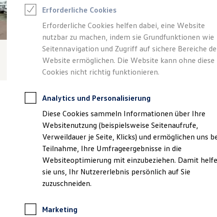
Reifenpakete
Erforderliche Cookies
Leasing
Leasing-Angebote
Erforderliche Cookies helfen dabei, eine Website
Gebrauchtwagen Leasing
nutzbar zu machen, indem sie Grundfunktionen wie
Junge Gebrauchtwagen-Leasing
Elektroauto Leasing
Seitennavigation und Zugriff auf sichere Bereiche de
Kleinwagen-Leasing
Website ermöglichen. Die Website kann ohne diese
Leasing ohne Anzahlung
Cookies nicht richtig funktionieren.
Finanzierung
Autokredit mit Schlussrate
Versicherungen und Garantien
Analytics und Personalisierung
Kfz-Versicherung
Restschuldversicherungen
Diese Cookies sammeln Informationen über Ihre
Garantien
Websitenutzung (beispielsweise Seitenaufrufe,
Wartungsverträge
Verantwortlich für die Inhalte auf dieser Seite ist die Autohaus
Geschäftskunden
Verweildauer je Seite, Klicks) und ermöglichen uns b
Schneider GmbH & Co. KG
(
Impressum & Rechtliches
)
Professional Class bei Volkswagen
Teilnahme, Ihre Umfrageergebnisse in die
Großkunden
Websiteoptimierung mit einzubeziehen. Damit helf
Behörden
Direktkunden
sie uns, Ihr Nutzererlebnis persönlich auf Sie
Unsere 
Sonderfahrzeuge
zuzuschneiden.
Anpfiff zum Gewinn
Elektromobilität
Elektroautos
Christian-Ottiliae-Straße 5, 06311 Helbra
Marketing
ID. Tutorials