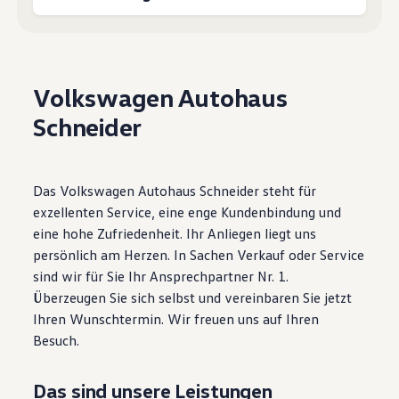
Motorenöl und Flüssigkeiten
Räder und Reifen
Pannen- und Unfallhilfe
Economy Service
Volkswagen Teile
Volkswagen Autohaus
Zubehör
Modellspezifisches Zubehör
Schneider
Schutz und Pflege
Transport
Entertainment und Elektronik
Individualisieren
Wallbox und Ladekabel
Das Volkswagen Autohaus Schneider steht für
Digitale Extras
exzellenten Service, eine enge Kundenbindung und
Dienste für Ihr Modell finden
eine hohe Zufriedenheit. Ihr Anliegen liegt uns
Volkswagen Apps, Login und Shop
Handy und Fahrzeug verbinden
persönlich am Herzen. In Sachen Verkauf oder Service
Updates für Software, Karten und Radio
sind wir für Sie Ihr Ansprechpartner Nr. 1.
Über Ihr Auto
Überzeugen Sie sich selbst und vereinbaren Sie jetzt
Vorgängermodelle
Kundeninformationen
Ihren Wunschtermin. Wir freuen uns auf Ihren
Volkswagen Kundenbetreuung
Besuch.
Warn- und Kontrollleuchten
Assistenzsysteme
Digitale Betriebsanleitung
Das sind unsere Leistungen
Live Beratung