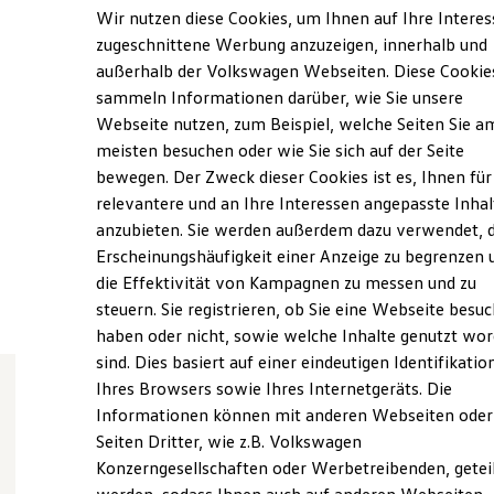
Elektrofahrzeugkonzepte
Wir nutzen diese Cookies, um Ihnen auf Ihre Intere
ID. EVERY1
Montag
-
Freitag
07:00
-
18:00
Uhr
zugeschnittene Werbung anzuzeigen, innerhalb und
Reichweite
Samstag
08:00
-
13:00
Uhr
außerhalb der Volkswagen Webseiten. Diese Cookie
Reichweite der ID. Modelle
Reichweite im Winter
Sonntag
Geschlossen
sammeln Informationen darüber, wie Sie unsere
Rekuperation
Webseite nutzen, zum Beispiel, welche Seiten Sie a
Laden
meisten besuchen oder wie Sie sich auf der Seite
Laden unterwegs
info@schneider-helbra.de
Laden Zuhause
bewegen. Der Zweck dieser Cookies ist es, Ihnen für
Ladestationen finden
+49 34772 8560
relevantere und an Ihre Interessen angepasste Inhal
Ladezeitensimulator
anzubieten. Sie werden außerdem dazu verwendet, d
Batterie
Sicherheit
Erscheinungshäufigkeit einer Anzeige zu begrenzen 
Ansprechpartner
Garantie und Lebensdauer
die Effektivität von Kampagnen zu messen und zu
Nachhaltigkeit
steuern. Sie registrieren, ob Sie eine Webseite besuc
Technologie
Kosten und Kauf
haben oder nicht, sowie welche Inhalte genutzt wo
Verbrauchskosten
sind. Dies basiert auf einer eindeutigen Identifikatio
Kaufoptionen
Ihres Browsers sowie Ihres Internetgeräts. Die
E-Auto-Förderung
Software und Konnektivität
Informationen können mit anderen Webseiten oder
Wie können wir
Die ID. Software 6
Seiten Dritter, wie z.B. Volkswagen
ID. Software Versionen und Updates
Konzerngesellschaften oder Werbetreibenden, getei
Digitale Extras
Schnittstellen zu Ihrem ID.