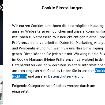
Modelle und Konfigurator
Cookie Einstellungen
Konfigurator
Modelle vergleichen
Konfiguration laden
Zum
Zum
Autosuche
Verkauf und Service
Wir nutzen Cookies, um Ihnen die bestmögliche Nutzung
Hauptinhalt
Footer
Elektroautos
Autohaus Schneider Helbra
springen
springen
unserer Webseite zu ermöglichen und unsere Kommunika
ENERGY Sondermodelle
Nutzfahrzeuge
mit Ihnen zu verbessern. Wir berücksichtigen hierbei Ihr
SUV und CUV
Präferenzen und verarbeiten Daten für Marketing, Analyt
Top Kundenzufriedenheit Verkauf 2026
Familienautos
und Personalisierung nur, wenn Sie uns Ihre Einwilligung
Kombis
Kompaktwagen
geben. Diese können Sie jederzeit mit Wirkung für die Zu
5
|
413 Bewertungen
Sportwagen
im Cookie Manager (Meine Präferenzen verwalten) in der
Schnell verfügbare Fahrzeuge
Angebote und Produkte
Datenschutzerklärung widerrufen. Weitere Informatione
Aktuelle Angebote
unseren eingesetzten Cookies finden Sie in unserer
Cooki
E-Auto-Förderung
Richtlinie
und unserer
Datenschutzerklärung
.
Volkswagen Marktplatz
Die ENERGY Sondermodelle
Folgende Kategorien von Cookies werden durch uns
Junge Gebrauchtwagen und Gebrauchtwagen
Volkswagen Zertifizierte Gebrauchtwagen
eingesetzt:
Elektromobilität bei Gebrauchtwagen
Zubehör- und Serviceangebote
Saisonangebote