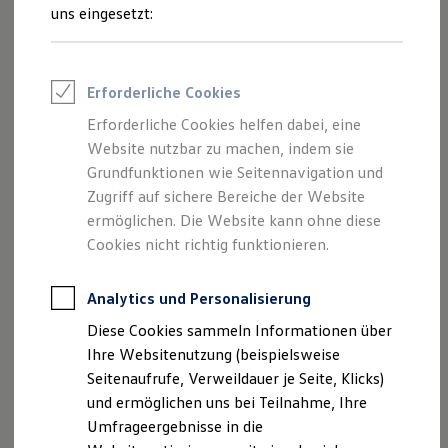
Reifenpakete
uns eingesetzt:
Leasing
Leasing-Angebote
Gebrauchtwagen Leasing
Junge Gebrauchtwagen-Leasing
Erforderliche Cookies
Elektroauto Leasing
Kleinwagen-Leasing
Erforderliche Cookies helfen dabei, eine
Leasing ohne Anzahlung
Der Polo
Website nutzbar zu machen, indem sie
Finanzierung
Autokredit mit Schlussrate
Grundfunktionen wie Seitennavigation und
Versicherungen und Garantien
Zugriff auf sichere Bereiche der Website
Kompakt, wendig und voller Möglichkeiten.
Kfz-Versicherung
ermöglichen. Die Website kann ohne diese
Entdecken Sie den Polo.
Restschuldversicherungen
Garantien
Cookies nicht richtig funktionieren.
Wartungsverträge
Mehr zum Polo erfahren
Geschäftskunden
Professional Class bei Volkswagen
Analytics und Personalisierung
Großkunden
Diese Cookies sammeln Informationen über
Behörden
Direktkunden
Ihre Websitenutzung (beispielsweise
Sonderfahrzeuge
Seitenaufrufe, Verweildauer je Seite, Klicks)
Anpfiff zum Gewinn
und ermöglichen uns bei Teilnahme, Ihre
Elektromobilität
Elektroautos
Umfrageergebnisse in die
ID. Tutorials