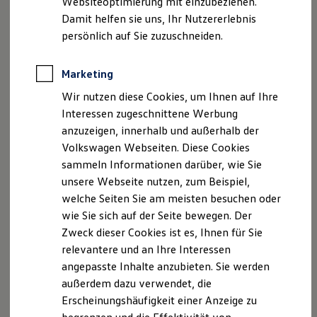
Websiteoptimierung mit einzubeziehen.
Elektrofahrzeugkonzepte
Damit helfen sie uns, Ihr Nutzererlebnis
ID. EVERY1
Reichweite
persönlich auf Sie zuzuschneiden.
Reichweite der ID. Modelle
Reichweite im Winter
Rekuperation
Marketing
Der neue ID.3 Neo
Laden
Wir nutzen diese Cookies, um Ihnen auf Ihre
Laden unterwegs
Laden Zuhause
Interessen zugeschnittene Werbung
So geht neu. Klar im Design. Stark im Alltag.
Ladestationen finden
anzuzeigen, innerhalb und außerhalb der
Entdecken Sie jetzt den neuen ID.3 Neo!
Ladezeitensimulator
Volkswagen Webseiten. Diese Cookies
Batterie
Sicherheit
Mehr zum ID.3 Neo erfahren
sammeln Informationen darüber, wie Sie
Garantie und Lebensdauer
unsere Webseite nutzen, zum Beispiel,
Nachhaltigkeit
welche Seiten Sie am meisten besuchen oder
Technologie
Kosten und Kauf
wie Sie sich auf der Seite bewegen. Der
Verbrauchskosten
Zweck dieser Cookies ist es, Ihnen für Sie
Kaufoptionen
relevantere und an Ihre Interessen
E-Auto-Förderung
Software und Konnektivität
angepasste Inhalte anzubieten. Sie werden
Die ID. Software 6
außerdem dazu verwendet, die
ID. Software Versionen und Updates
Erscheinungshäufigkeit einer Anzeige zu
Digitale Extras
Schnittstellen zu Ihrem ID.