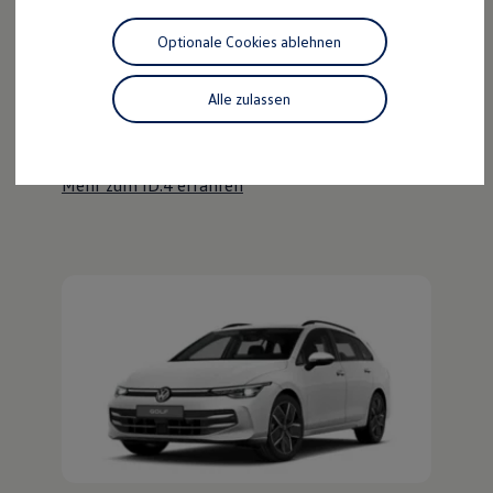
Motorenöl und Flüssigkeiten
Räder und Reifen
Optionale Cookies ablehnen
Pannen- und Unfallhilfe
Der ID.4
Economy Service
Volkswagen Teile
Alle zulassen
Kraftvoll wie ein SUV, nachhaltig wie ein ID.
Zubehör
Modellspezifisches Zubehör
Entdecken Sie den ID.4!
Schutz und Pflege
Transport
Mehr zum ID.4 erfahren
Entertainment und Elektronik
Individualisieren
Wallbox und Ladekabel
Digitale Extras
Dienste für Ihr Modell finden
Volkswagen Apps, Login und Shop
Handy und Fahrzeug verbinden
Updates für Software, Karten und Radio
Über Ihr Auto
Vorgängermodelle
Kundeninformationen
Volkswagen Kundenbetreuung
Warn- und Kontrollleuchten
Assistenzsysteme
Digitale Betriebsanleitung
Live Beratung