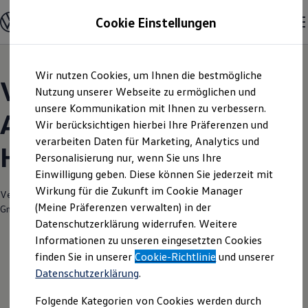
Modelle und Konfigurator
Cookie Einstellungen
Konfigurator
Modelle vergleichen
Konfiguration laden
Zum
Zum
Autosuche
Wir nutzen Cookies, um Ihnen die bestmögliche
Hauptinhalt
Footer
Elektroautos
Volkswagen Modelle |
springen
springen
Nutzung unserer Webseite zu ermöglichen und
ENERGY Sondermodelle
Nutzfahrzeuge
unsere Kommunikation mit Ihnen zu verbessern.
Autohaus Schneider
SUV und CUV
Wir berücksichtigen hierbei Ihre Präferenzen und
Familienautos
verarbeiten Daten für Marketing, Analytics und
Kombis
Helbra
Kompaktwagen
Personalisierung nur, wenn Sie uns Ihre
Sportwagen
Einwilligung geben. Diese können Sie jederzeit mit
Schnell verfügbare Fahrzeuge
Angebote und Produkte
Wirkung für die Zukunft im Cookie Manager
Verantwortlich für die Inhalte auf dieser Seite ist die Autohaus Schneider
Aktuelle Angebote
(Meine Präferenzen verwalten) in der
GmbH & Co. KG
(
Impressum & Rechtliches
)
E-Auto-Förderung
Datenschutzerklärung widerrufen. Weitere
Volkswagen Marktplatz
Informationen zu unseren eingesetzten Cookies
Die ENERGY Sondermodelle
Junge Gebrauchtwagen und Gebrauchtwagen
finden Sie in unserer
Cookie-Richtlinie
und unserer
Volkswagen Zertifizierte Gebrauchtwagen
Datenschutzerklärung
.
Elektromobilität bei Gebrauchtwagen
Zubehör- und Serviceangebote
Folgende Kategorien von Cookies werden durch
Saisonangebote