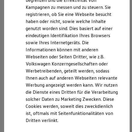
begrenzen und die Effektivität von
Hybridautos
Kampagnen zu messen und zu steuern. Sie
Marke und Erlebnis
registrieren, ob Sie eine Webseite besucht
Volkswagen R und R Experience
R-Modelle
haben oder nicht, sowie welche Inhalte
R Experience
Der T-Cross
genutzt worden sind. Dies basiert auf einer
Driving Experience
eindeutigen Identifikation Ihres Browsers
Volkswagen entdecken
Wendig, flexibel, vielseitig. Entdecken Sie den
Werkbesichtigung
sowie Ihres Internetgeräts. Die
Factory visit
T‑Cross.
Informationen können mit anderen
Lifestyle Shop
Webseiten oder Seiten Dritter, wie z.B.
T-Roc Kollektion
Mehr zum T-Cross erfahren
Golf Kollektion
Volkswagen Konzerngesellschaften oder
ID. Kollektion
Werbetreibenden, geteilt werden, sodass
Volkswagen Kollektion
Ihnen auch auf anderen Webseiten relevante
R-Kollektion
GTI Kollektion
Werbung angezeigt werden kann. Wir nutzen
Fußball Drop
die Dienste eines Dritten für die Verarbeitung
we drive football
solcher Daten zu Marketing Zwecken. Diese
#wedriveproud
Besitzer und Service
Cookies werden, soweit dies zweckdienlich
myVolkswagen
ist, oftmals mit Seitenfunktionalitäten von
Software Updates
Dritten verlinkt.
Service und Ersatzteile
Inspektion und HU/AU
Reparaturen und Checks