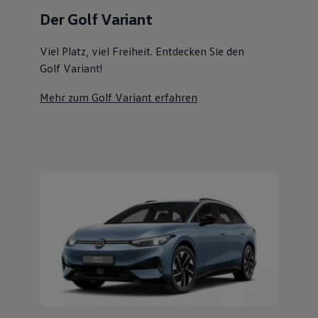
Magazin
Der Golf Variant
Lifestyle
Transport
Familie
Viel Platz, viel Freiheit. Entdecken Sie den
Elektromobilität
Golf Variant!
Volkswagen R
Pannen- und Unfallhilfe
Mehr zum Golf Variant erfahren
Volkswagen Kundenbetreuung