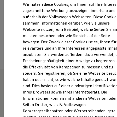
Samstag
08:00
-
12:00
Uhr
Elektrofahrzeugkonzepte
Wir nutzen diese Cookies, um Ihnen auf Ihre Intere
ID. EVERY1
Sonntag
Geschlossen
zugeschnittene Werbung anzuzeigen, innerhalb und
Reichweite
außerhalb der Volkswagen Webseiten. Diese Cookie
Reichweite der ID. Modelle
info.wh@autohaus-schueler.de
Reichweite im Winter
sammeln Informationen darüber, wie Sie unsere
Rekuperation
Webseite nutzen, zum Beispiel, welche Seiten Sie a
Laden
+49 375 692120
meisten besuchen oder wie Sie sich auf der Seite
Laden unterwegs
Laden Zuhause
bewegen. Der Zweck dieser Cookies ist es, Ihnen für
Ladestationen finden
relevantere und an Ihre Interessen angepasste Inhal
Ansprechpartner
Ladezeitensimulator
anzubieten. Sie werden außerdem dazu verwendet, d
Batterie
Sicherheit
Erscheinungshäufigkeit einer Anzeige zu begrenzen 
Garantie und Lebensdauer
die Effektivität von Kampagnen zu messen und zu
Nachhaltigkeit
steuern. Sie registrieren, ob Sie eine Webseite besuc
Technologie
Kosten und Kauf
haben oder nicht, sowie welche Inhalte genutzt wo
Verbrauchskosten
sind. Dies basiert auf einer eindeutigen Identifikatio
Unsere Leistungen
im
Kaufoptionen
Ihres Browsers sowie Ihres Internetgeräts. Die
E-Auto-Förderung
Überblick
Software und Konnektivität
Informationen können mit anderen Webseiten oder
Die ID. Software 6
Seiten Dritter, wie z.B. Volkswagen
ID. Software Versionen und Updates
Gebrauchtwagen
Konzerngesellschaften oder Werbetreibenden, getei
Digitale Extras
Schnittstellen zu Ihrem ID.