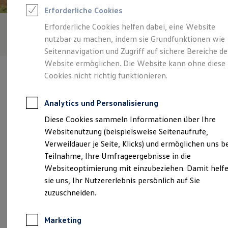
Reifenpakete
Erforderliche Cookies
Leasing
Leasing-Angebote
Erforderliche Cookies helfen dabei, eine Website
Gebrauchtwagen Leasing
nutzbar zu machen, indem sie Grundfunktionen wie
Junge Gebrauchtwagen-Leasing
Elektroauto Leasing
Seitennavigation und Zugriff auf sichere Bereiche de
Kleinwagen-Leasing
Website ermöglichen. Die Website kann ohne diese
Leasing ohne Anzahlung
Cookies nicht richtig funktionieren.
Finanzierung
Autokredit mit Schlussrate
Versicherungen und Garantien
Analytics und Personalisierung
Kfz-Versicherung
Verantwortlich für die Inhalte auf dieser Seite ist die Autohaus
Restschuldversicherungen
Diese Cookies sammeln Informationen über Ihre
Schüler & Co. GmbH
(
Impressum & Rechtliches
)
Garantien
Websitenutzung (beispielsweise Seitenaufrufe,
Wartungsverträge
Geschäftskunden
Verweildauer je Seite, Klicks) und ermöglichen uns b
Professional Class bei Volkswagen
Unsere 
Teilnahme, Ihre Umfrageergebnisse in die
Großkunden
Websiteoptimierung mit einzubeziehen. Damit helf
Behörden
Direktkunden
sie uns, Ihr Nutzererlebnis persönlich auf Sie
Sonderfahrzeuge
Am Schmelzbach 81, 08112 Wilkau-Haßlau
zuzuschneiden.
Anpfiff zum Gewinn
Elektromobilität
Montag
-
Freitag
06:30
-
18:00
Uhr
Elektroautos
Marketing
ID. Tutorials