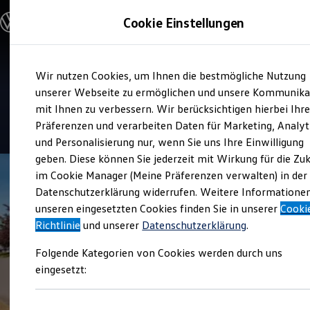
Modelle und Konfigurator
Cookie Einstellungen
Konfigurator
Modelle vergleichen
Konfiguration laden
Zum
Zum
Autosuche
Service
Wir nutzen Cookies, um Ihnen die bestmögliche Nutzung
Hauptinhalt
Footer
Elektroautos
Autohaus Schüler
springen
springen
unserer Webseite zu ermöglichen und unsere Kommunika
ENERGY Sondermodelle
Nutzfahrzeuge
mit Ihnen zu verbessern. Wir berücksichtigen hierbei Ihr
SUV und CUV
4.9
|
258 Bewertungen
Präferenzen und verarbeiten Daten für Marketing, Analyt
Familienautos
und Personalisierung nur, wenn Sie uns Ihre Einwilligung
Kombis
Kompaktwagen
geben. Diese können Sie jederzeit mit Wirkung für die Zu
Sportwagen
im Cookie Manager (Meine Präferenzen verwalten) in der
Schnell verfügbare Fahrzeuge
Angebote und Produkte
Datenschutzerklärung widerrufen. Weitere Informatione
Aktuelle Angebote
unseren eingesetzten Cookies finden Sie in unserer
Cooki
E-Auto-Förderung
Richtlinie
und unserer
Datenschutzerklärung
.
Volkswagen Marktplatz
Die ENERGY Sondermodelle
Folgende Kategorien von Cookies werden durch uns
Junge Gebrauchtwagen und Gebrauchtwagen
Volkswagen Zertifizierte Gebrauchtwagen
eingesetzt:
Elektromobilität bei Gebrauchtwagen
Zubehör- und Serviceangebote
Saisonangebote