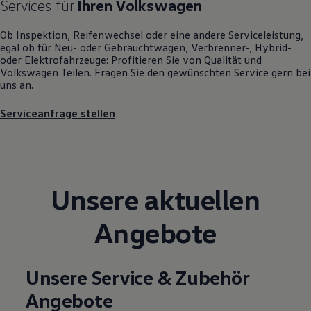
Services für
Ihren
Volkswagen
Motorenöl und Flüssigkeiten
Räder und Reifen
Ob Inspektion, Reifenwechsel oder eine andere Serviceleistung,
Pannen- und Unfallhilfe
egal ob für Neu- oder
Gebrauchtwagen
, Verbrenner-, Hybrid-
Economy Service
oder Elektrofahrzeuge: Profitieren Sie von Qualität und
Volkswagen Teile
Volkswagen
Teilen. Fragen Sie den gewünschten
Service
gern bei
Zubehör
uns an.
Modellspezifisches Zubehör
Schutz und Pflege
Transport
Serviceanfrage stellen
Entertainment und Elektronik
Individualisieren
Wallbox und Ladekabel
Digitale Extras
Dienste für Ihr Modell finden
Volkswagen Apps, Login und Shop
Unsere aktuellen
Handy und Fahrzeug verbinden
Updates für Software, Karten und Radio
Angebote
Über Ihr Auto
Vorgängermodelle
Kundeninformationen
Volkswagen Kundenbetreuung
Unsere Service & Zubehör
Warn- und Kontrollleuchten
Assistenzsysteme
Angebote
Digitale Betriebsanleitung
Live Beratung