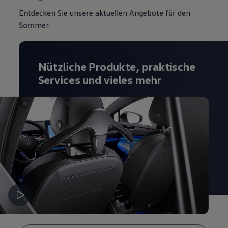
Magazin
Entdecken Sie unsere aktuellen Angebote für den
Lifestyle
Sommer.
Transport
Familie
Elektromobilität
Volkswagen R
Pannen- und Unfallhilfe
Nützliche Produkte, praktische
Volkswagen Kundenbetreuung
Services und vieles mehr