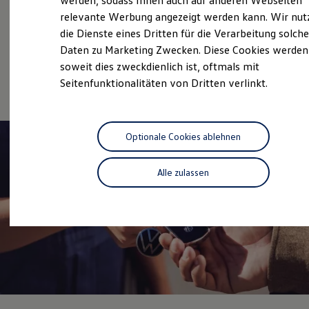
werden, sodass Ihnen auch auf anderen Webseiten
Service
Hybridautos
relevante Werbung angezeigt werden kann. Wir nut
Marke und Erlebnis
Volkswagen Economy
die Dienste eines Dritten für die Verarbeitung solche
Volkswagen R und R Experience
R-Modelle
Service
Daten zu Marketing Zwecken. Diese Cookies werden
R Experience
soweit dies zweckdienlich ist, oftmals mit
Driving Experience
Online-Fahrzeugbewertung
Seitenfunktionalitäten von Dritten verlinkt.
Volkswagen entdecken
Werkbesichtigung
Factory visit
Lifestyle Shop
T-Roc Kollektion
Optionale Cookies ablehnen
Golf Kollektion
ID. Kollektion
Volkswagen Kollektion
Alle zulassen
R-Kollektion
GTI Kollektion
Fußball Drop
we drive football
#wedriveproud
Besitzer und Service
myVolkswagen
Software Updates
Service und Ersatzteile
Inspektion und HU/AU
Reparaturen und Checks