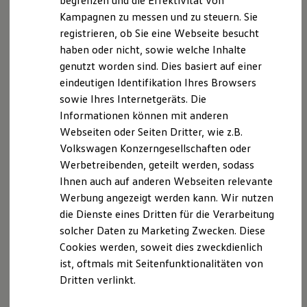
begrenzen und die Effektivität von
Jutta Schwab-Meier, Marcus Tolles
Hybridautos
Kampagnen zu messen und zu steuern. Sie
Marke und Erlebnis
registrieren, ob Sie eine Webseite besucht
Volkswagen R und R Experience
Hinweis gemäß § 36
R-Modelle
haben oder nicht, sowie welche Inhalte
Verbraucherstreitbeilegungsgesetz (VSBG):
R Experience
genutzt worden sind. Dies basiert auf einer
Wir sind zur Teilnahme an einem
Driving Experience
eindeutigen Identifikation Ihres Browsers
Volkswagen entdecken
Streitbeilegungsverfahren vor einer
Werkbesichtigung
sowie Ihres Internetgeräts. Die
Verbraucherschlichtungsstelle weder bereit noch dazu
Factory visit
Informationen können mit anderen
verpflichtet.
Lifestyle Shop
Webseiten oder Seiten Dritter, wie z.B.
T-Roc Kollektion
Golf Kollektion
Volkswagen Konzerngesellschaften oder
Datenschutzbeauftragte:
ID. Kollektion
Werbetreibenden, geteilt werden, sodass
activeLAW
Volkswagen Kollektion
Ihnen auch auf anderen Webseiten relevante
R-Kollektion
Offenhausen.Wolter PartmbB
GTI Kollektion
Werbung angezeigt werden kann. Wir nutzen
Rechtsanwälte.Fachanwälte.Notare
Fußball Drop
die Dienste eines Dritten für die Verarbeitung
Hans-Böckler-Allee 26, 30137 Hannover
we drive football
solcher Daten zu Marketing Zwecken. Diese
#wedriveproud
Fr. Marion Albrecht
Besitzer und Service
Cookies werden, soweit dies zweckdienlich
E-Mail:
datenschutz@activelaw.de
myVolkswagen
ist, oftmals mit Seitenfunktionalitäten von
Telefon: 0511 / 547470
Software Updates
Dritten verlinkt.
Service und Ersatzteile
Inspektion und HU/AU
Reparaturen und Checks