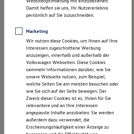
Websiteoptimierung mit einzubeziehen.
Elektrofahrzeugkonzepte
Fax: 02131 / 40 260-99
Damit helfen sie uns, Ihr Nutzererlebnis
ID. EVERY1
E-Mail:
info@schwab-tolles.de
Reichweite
persönlich auf Sie zuzuschneiden.
Reichweite der ID. Modelle
Reichweite im Winter
Handelsregister: Neuss HRA 7040
Rekuperation
Marketing
Laden
Persönlich haftende Gesellschafter:
Wir nutzen diese Cookies, um Ihnen auf Ihre
Laden unterwegs
Schwab-Tolles Verwaltungs-GmbH
Laden Zuhause
Interessen zugeschnittene Werbung
Ladestationen finden
Handelsregister: Neuss HRB 16166
anzuzeigen, innerhalb und außerhalb der
Ladezeitensimulator
USt.-ID-Nummer: DE277762619
Volkswagen Webseiten. Diese Cookies
Batterie
Versicherungsvermittlerregister: D-TKS7-J5FVZ-32
Sicherheit
sammeln Informationen darüber, wie Sie
Garantie und Lebensdauer
unsere Webseite nutzen, zum Beispiel,
Nachhaltigkeit
Versicherungsvertreter mit Erlaubnisbefreiung,
welche Seiten Sie am meisten besuchen oder
Technologie
Bundesrepublik Deutschland
Kosten und Kauf
wie Sie sich auf der Seite bewegen. Der
Verbrauchskosten
Erlaubnisbefreiung nach § 34d Abs. 3 GewO
Zweck dieser Cookies ist es, Ihnen für Sie
Kaufoptionen
Aufsichtsbehörde: IHK Mittlerer Niederrhein
relevantere und an Ihre Interessen
E-Auto-Förderung
Nordwall 39
Software und Konnektivität
angepasste Inhalte anzubieten. Sie werden
Die ID. Software 6
47798 Krefeld
außerdem dazu verwendet, die
ID. Software Versionen und Updates
Erscheinungshäufigkeit einer Anzeige zu
Digitale Extras
Vertretungsberechtigte Geschäftsführer:
Schnittstellen zu Ihrem ID.