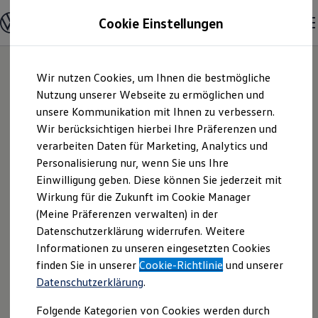
Modelle und Konfigurator
Cookie Einstellungen
Konfigurator
Modelle vergleichen
Konfiguration laden
Zum
Zum
Autosuche
Wir nutzen Cookies, um Ihnen die bestmögliche
Hauptinhalt
Footer
Elektroautos
springen
springen
Nutzung unserer Webseite zu ermöglichen und
ENERGY Sondermodelle
Nutzfahrzeuge
unsere Kommunikation mit Ihnen zu verbessern.
Autohaus Schwab-
SUV und CUV
Wir berücksichtigen hierbei Ihre Präferenzen und
Familienautos
verarbeiten Daten für Marketing, Analytics und
Kombis
Tolles GmbH & Co.
Kompaktwagen
Personalisierung nur, wenn Sie uns Ihre
Sportwagen
Einwilligung geben. Diese können Sie jederzeit mit
KG | Impressum &
Schnell verfügbare Fahrzeuge
Angebote und Produkte
Wirkung für die Zukunft im Cookie Manager
Aktuelle Angebote
(Meine Präferenzen verwalten) in der
Rechtliches
E-Auto-Förderung
Datenschutzerklärung widerrufen. Weitere
Volkswagen Marktplatz
Informationen zu unseren eingesetzten Cookies
Die ENERGY Sondermodelle
Junge Gebrauchtwagen und Gebrauchtwagen
Hier finden Sie Informationen über uns
finden Sie in unserer
Cookie-Richtlinie
und unserer
Volkswagen Zertifizierte Gebrauchtwagen
Datenschutzerklärung
.
(Autohaus Schwab-Tolles GmbH & Co.
Elektromobilität bei Gebrauchtwagen
Zubehör- und Serviceangebote
KG) als verantwortlichen Anbieter von
Folgende Kategorien von Cookies werden durch
Saisonangebote