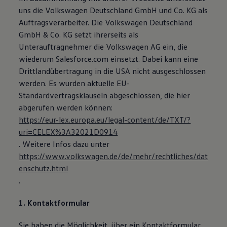
Magazin
uns die Volkswagen Deutschland GmbH und Co. KG als
Lifestyle
Auftragsverarbeiter. Die Volkswagen Deutschland
Transport
GmbH & Co. KG setzt ihrerseits als
Familie
Elektromobilität
Unterauftragnehmer die Volkswagen AG ein, die
Volkswagen R
wiederum Salesforce.com einsetzt. Dabei kann eine
Pannen- und Unfallhilfe
Drittlandübertragung in die USA nicht ausgeschlossen
Volkswagen Kundenbetreuung
werden. Es wurden aktuelle EU-
Standardvertragsklauseln abgeschlossen, die hier
abgerufen werden können:
https://eur-lex.europa.eu/legal-content/de/TXT/?
uri=CELEX%3A32021D0914
. Weitere Infos dazu unter
https://www.volkswagen.de/de/mehr/rechtliches/dat
enschutz.html
.
1. Kontaktformular
Sie haben die Möglichkeit, über ein Kontaktformular