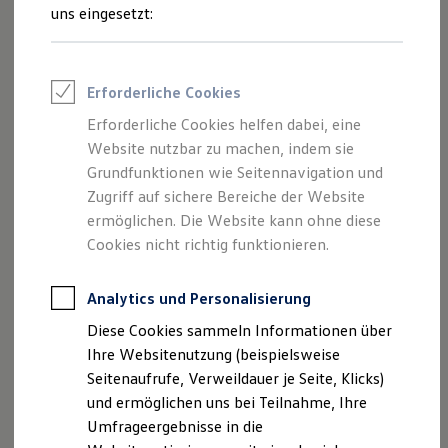
Inhalten und Angeboten, die auf dieser
Reifenpakete
uns eingesetzt:
Leasing
Website speziell aufgeführt sind.
Leasing-Angebote
Gebrauchtwagen Leasing
Junge Gebrauchtwagen-Leasing
Erforderliche Cookies
Elektroauto Leasing
Kleinwagen-Leasing
Erforderliche Cookies helfen dabei, eine
Impressum
Leasing ohne Anzahlung
Website nutzbar zu machen, indem sie
Finanzierung
Autokredit mit Schlussrate
Grundfunktionen wie Seitennavigation und
Datenschutzerklärung
Versicherungen und Garantien
Zugriff auf sichere Bereiche der Website
Kfz-Versicherung
Nutzung von Terminbuchung Online
ermöglichen. Die Website kann ohne diese
Restschuldversicherungen
Garantien
Cookies nicht richtig funktionieren.
Wartungsverträge
Geschäftskunden
Impressum
Professional Class bei Volkswagen
Analytics und Personalisierung
Großkunden
Diese Cookies sammeln Informationen über
Behörden
Autohaus Schwab-Tolles GmbH & Co. KG
Direktkunden
Ihre Websitenutzung (beispielsweise
Sonderfahrzeuge
Jagenbergstraße 23
Seitenaufrufe, Verweildauer je Seite, Klicks)
Anpfiff zum Gewinn
41468 Neuss
und ermöglichen uns bei Teilnahme, Ihre
Elektromobilität
Elektroautos
Umfrageergebnisse in die
ID. Tutorials
Telefon: 02131 / 40 260-0