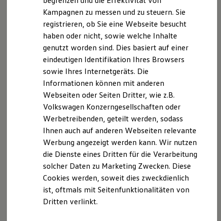
begrenzen und die Effektivität von
Hybridautos
80333 München,
www.muenchen-ihk.de
Kampagnen zu messen und zu steuern. Sie
Marke und Erlebnis
registrieren, ob Sie eine Webseite besucht
Volkswagen R und R Experience
Registrierungsnummer: D-OCW8-Z8AJI-11
R-Modelle
haben oder nicht, sowie welche Inhalte
R Experience
genutzt worden sind. Dies basiert auf einer
Driving Experience
zugehörige Standorte:
eindeutigen Identifikation Ihres Browsers
Volkswagen entdecken
Werkbesichtigung
sowie Ihres Internetgeräts. Die
VW Pkw Isny
Factory visit
Informationen können mit anderen
Lifestyle Shop
VW Pkw Leutkirch
Webseiten oder Seiten Dritter, wie z.B.
T-Roc Kollektion
VW Pkw | Audi Lindau
Golf Kollektion
Volkswagen Konzerngesellschaften oder
VW Pkw | VW Nutzfahrzeuge | Audi Memmingen
ID. Kollektion
Werbetreibenden, geteilt werden, sodass
Volkswagen Kollektion
ŠKODA | Seat Memmingen
Ihnen auch auf anderen Webseiten relevante
R-Kollektion
VW Pkw Wangen
GTI Kollektion
Werbung angezeigt werden kann. Wir nutzen
ŠKODA Wangen
Fußball Drop
die Dienste eines Dritten für die Verarbeitung
we drive football
solcher Daten zu Marketing Zwecken. Diese
#wedriveproud
Ansprechpartner Datenschutz:
Besitzer und Service
Cookies werden, soweit dies zweckdienlich
Walter Seitz GmbH + Co. KG
myVolkswagen
ist, oftmals mit Seitenfunktionalitäten von
Frank Waibel
Software Updates
Dritten verlinkt.
Service und Ersatzteile
Georg-Krug-Str. 8
Inspektion und HU/AU
87437 Kempten
Reparaturen und Checks