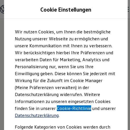
Modelle und Konfigurator
Cookie Einstellungen
Konfigurator
Modelle vergleichen
Konfiguration laden
Zum
Zum
Autosuche
Wir nutzen Cookies, um Ihnen die bestmögliche
Hauptinhalt
Footer
Elektroautos
springen
springen
Nutzung unserer Webseite zu ermöglichen und
ENERGY Sondermodelle
Nutzfahrzeuge
unsere Kommunikation mit Ihnen zu verbessern.
Autohaus Seitz
SUV und CUV
Wir berücksichtigen hierbei Ihre Präferenzen und
Familienautos
verarbeiten Daten für Marketing, Analytics und
Kombis
GmbH | Impressum
Kompaktwagen
Personalisierung nur, wenn Sie uns Ihre
Sportwagen
Einwilligung geben. Diese können Sie jederzeit mit
& Rechtliches
Schnell verfügbare Fahrzeuge
Angebote und Produkte
Wirkung für die Zukunft im Cookie Manager
Aktuelle Angebote
(Meine Präferenzen verwalten) in der
E-Auto-Förderung
Hier finden Sie Informationen über uns
Datenschutzerklärung widerrufen. Weitere
Volkswagen Marktplatz
Informationen zu unseren eingesetzten Cookies
Die ENERGY Sondermodelle
(Autohaus Seitz GmbH) als
Junge Gebrauchtwagen und Gebrauchtwagen
finden Sie in unserer
Cookie-Richtlinie
und unserer
verantwortlichen Anbieter von Inhalten
Volkswagen Zertifizierte Gebrauchtwagen
Datenschutzerklärung
.
und Angeboten, die auf dieser Website
Elektromobilität bei Gebrauchtwagen
Zubehör- und Serviceangebote
speziell aufgeführt sind.
Folgende Kategorien von Cookies werden durch
Saisonangebote