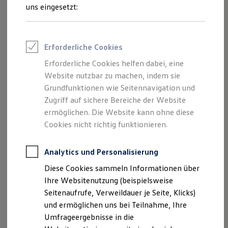
Reifenpakete
uns eingesetzt:
Leasing
Leasing-Angebote
Gebrauchtwagen Leasing
Junge Gebrauchtwagen-Leasing
Impressum
Erforderliche Cookies
Elektroauto Leasing
Kleinwagen-Leasing
Erforderliche Cookies helfen dabei, eine
Datenschutzerklärung
Leasing ohne Anzahlung
Website nutzbar zu machen, indem sie
Finanzierung
Nutzung von Terminbuchung Online
Autokredit mit Schlussrate
Grundfunktionen wie Seitennavigation und
Versicherungen und Garantien
Zugriff auf sichere Bereiche der Website
Kfz-Versicherung
ermöglichen. Die Website kann ohne diese
Restschuldversicherungen
Garantien
Cookies nicht richtig funktionieren.
Impressum
Wartungsverträge
Geschäftskunden
Professional Class bei Volkswagen
Analytics und Personalisierung
Impressum Autohaus Seitz GmbH
Großkunden
Diese Cookies sammeln Informationen über
Behörden
Angaben gemäß § 5 TMG:
Direktkunden
Ihre Websitenutzung (beispielsweise
Sonderfahrzeuge
Seitenaufrufe, Verweildauer je Seite, Klicks)
Anpfiff zum Gewinn
Autohaus Seitz GmbH
und ermöglichen uns bei Teilnahme, Ihre
Elektromobilität
Münchner Str. 81
Elektroautos
Umfrageergebnisse in die
87700 Memmingen
ID. Tutorials