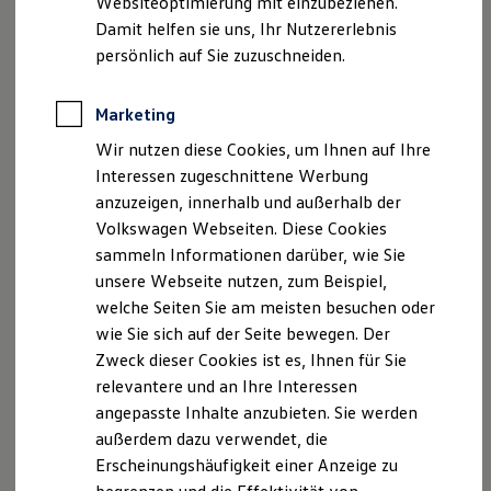
Websiteoptimierung mit einzubeziehen.
Elektrofahrzeugkonzepte
Damit helfen sie uns, Ihr Nutzererlebnis
ID. EVERY1
Telefon: +49 8331 92000
Reichweite
persönlich auf Sie zuzuschneiden.
Telefax: +49 8331 920011
Reichweite der ID. Modelle
E-Mail:
kontakt@seitz-memmingen.de
Reichweite im Winter
Rekuperation
Marketing
Laden
Registergericht: Amtsgericht Kempten
Wir nutzen diese Cookies, um Ihnen auf Ihre
Laden unterwegs
Registernummer: HRB 12586
Laden Zuhause
Interessen zugeschnittene Werbung
Ladestationen finden
anzuzeigen, innerhalb und außerhalb der
Ladezeitensimulator
Vertreten durch die Geschäftsführer: Bernd Czolkos,
Volkswagen Webseiten. Diese Cookies
Batterie
Martin Osterberger-Seitz
Sicherheit
sammeln Informationen darüber, wie Sie
Garantie und Lebensdauer
unsere Webseite nutzen, zum Beispiel,
Umsatzsteuer-Identifikationsnummer gemäß § 27 a
Nachhaltigkeit
welche Seiten Sie am meisten besuchen oder
Technologie
Umsatzsteuergesetz: DE 128786364
Kosten und Kauf
wie Sie sich auf der Seite bewegen. Der
Verbrauchskosten
Zweck dieser Cookies ist es, Ihnen für Sie
Verantwortlicher i.S.d. § 55 Abs. 2 RStV: Walter Seitz,
Kaufoptionen
relevantere und an Ihre Interessen
E-Auto-Förderung
Georg-Krug-Str. 8, 87437 Kempten
Software und Konnektivität
angepasste Inhalte anzubieten. Sie werden
Die ID. Software 6
Erlaubnis nach § 34 d Abs. 1 GewO
außerdem dazu verwendet, die
ID. Software Versionen und Updates
(Versicherungsvertreter), erteilt durch die IHK für
Erscheinungshäufigkeit einer Anzeige zu
Digitale Extras
Schnittstellen zu Ihrem ID.
München und Oberbayern, Max-Joseph-Strasse 2,