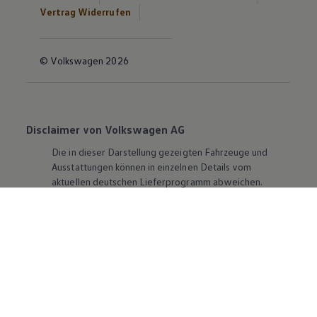
Vertrag Widerrufen
© Volkswagen 2026
Disclaimer von Volkswagen AG
Die in dieser Darstellung gezeigten Fahrzeuge und
Ausstattungen können in einzelnen Details vom
aktuellen deutschen Lieferprogramm abweichen.
Abgebildet sind teilweise Sonderausstattungen der
Fahrzeuge gegen Mehrpreis.
Bitte beachten Sie auch unseren Konfigurator für eine
Übersicht der aktuell verfügbaren Modelle und
Ausstattungen.
Die angegebenen Verbrauchs- und Emissionswerte
beziehen sich nicht auf ein einzelnes Fahrzeug und sind
nicht Bestandteil des Angebots, sondern dienen allein