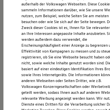
Probefahrt vereinbaren
Elektrofahrzeugkonzepte
außerhalb der Volkswagen Webseiten. Diese Cookie
ID. EVERY1
sammeln Informationen darüber, wie Sie unsere We
Reichweite
nutzen, zum Beispiel, welche Seiten Sie am meisten
Reichweite der ID. Modelle
Reichweite im Winter
besuchen oder wie Sie sich auf der Seite bewegen. D
Rekuperation
Zweck dieser Cookies ist es, Ihnen für Sie relevante
Fahrzeugangebot anfordern
Laden
an Ihre Interessen angepasste Inhalte anzubieten. S
Laden unterwegs
Laden Zuhause
werden außerdem dazu verwendet, die
Ladestationen finden
Erscheinungshäufigkeit einer Anzeige zu begrenzen 
Ladezeitensimulator
Effektivität von Kampagnen zu messen und zu steue
Batterie
Servicetermin buchen
Sicherheit
registrieren, ob Sie eine Webseite besucht haben od
Garantie und Lebensdauer
nicht, sowie welche Inhalte genutzt worden sind. Di
Nachhaltigkeit
basiert auf einer eindeutigen Identifikation Ihres B
Technologie
Kosten und Kauf
sowie Ihres Internetgeräts. Die Informationen kön
Verbrauchskosten
anderen Webseiten oder Seiten Dritter, wie z.B.
Serviceanfrage stellen
Kaufoptionen
Volkswagen Konzerngesellschaften oder Werbetrei
E-Auto-Förderung
Software und Konnektivität
geteilt werden, sodass Ihnen auch auf anderen Web
Die ID. Software 6
relevante Werbung angezeigt werden kann. Wir nut
ID. Software Versionen und Updates
Dienste eines Dritten für die Verarbeitung solcher D
Digitale Extras
Schnittstellen zu Ihrem ID.