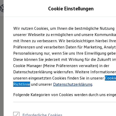
Modelle und Konfigurator
Cookie Einstellungen
Konfigurator
Modelle vergleichen
Konfiguration laden
Zum
Zum
Autosuche
Wir nutzen Cookies, um Ihnen die bestmögliche Nutzung
Hauptinhalt
Footer
Elektroautos
springen
springen
unserer Webseite zu ermöglichen und unsere Kommunika
ENERGY Sondermodelle
Nutzfahrzeuge
mit Ihnen zu verbessern. Wir berücksichtigen hierbei Ihr
SUV und CUV
Präferenzen und verarbeiten Daten für Marketing, Analyt
Familienautos
Personalisierung nur, wenn Sie uns Ihre Einwilligung gebe
Kombis
Kompaktwagen
Diese können Sie jederzeit mit Wirkung für die Zukunft i
Sportwagen
Cookie Manager (Meine Präferenzen verwalten) in der
Schnell verfügbare Fahrzeuge
Angebote und Produkte
Datenschutzerklärung widerrufen. Weitere Informatione
Aktuelle Angebote
unseren eingesetzten Cookies finden Sie in unserer
Cooki
E-Auto-Förderung
Richtlinie
und unserer
Datenschutzerklärung
.
Volkswagen Marktplatz
Die ENERGY Sondermodelle
Folgende Kategorien von Cookies werden durch uns einge
Junge Gebrauchtwagen und Gebrauchtwagen
Volkswagen Zertifizierte Gebrauchtwagen
Elektromobilität bei Gebrauchtwagen
Zubehör- und Serviceangebote
Saisonangebote
Erforderliche Cookies