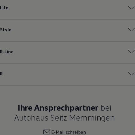
Magazin
Life
Lifestyle
Transport
Familie
Elektromobilität
Style
Volkswagen R
Pannen- und Unfallhilfe
Volkswagen Kundenbetreuung
R‑Line
R
Ihre Ansprechpartner
bei
Autohaus Seitz Memmingen
E-Mail schreiben