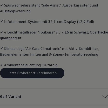
Motorenöl und Flüssigkeiten
✓
Spurwechselassistent "Side Assist", Ausparkassistent und
Räder und Reifen
Ausstiegswarnung
Pannen- und Unfallhilfe
Economy Service
Volkswagen Teile
✓
Infotainment-System mit 32,7-cm-Display (12,9 Zoll)
Zubehör
Modellspezifisches Zubehör
✓
4 Leichtmetallräder "Toulouse" 7 J x 16 in Schwarz, Oberfläche
Schutz und Pflege
glanzgedreht
Transport
Entertainment und Elektronik
Individualisieren
✓
Klimaanlage "Air Care Climatronic" mit Aktiv-Kombifilter,
Wallbox und Ladekabel
Bedienelementen hinten und 3-Zonen-Temperaturregelung
Digitale Extras
Dienste für Ihr Modell finden
Volkswagen Apps, Login und Shop
✓
Ambientebeleuchtung 30-farbig
Handy und Fahrzeug verbinden
Jetzt Probefahrt vereinbaren
Updates für Software, Karten und Radio
Über Ihr Auto
Vorgängermodelle
Kundeninformationen
Volkswagen Kundenbetreuung
Warn- und Kontrollleuchten
Golf
Variant
Assistenzsysteme
Digitale Betriebsanleitung
Live Beratung