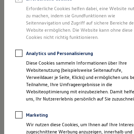
Reifenpakete
Leasing
Erforderliche Cookies helfen dabei, eine Website nu
Leasing-Angebote
zu machen, indem sie Grundfunktionen wie
Viel Platz, viel Freiheit.
Gebrauchtwagen Leasing
Seitennavigation und Zugriff auf sichere Bereiche de
Junge Gebrauchtwagen-Leasing
Elektroauto Leasing
Website ermöglichen. Die Website kann ohne diese
Der Golf Variant.
Kleinwagen-Leasing
Cookies nicht richtig funktionieren.
Leasing ohne Anzahlung
Finanzierung
Autokredit mit Schlussrate
Analytics und Personalisierung
Versicherungen und Garantien
Kfz-Versicherung
Diese Cookies sammeln Informationen über Ihre
Restschuldversicherungen
Websitenutzung (beispielsweise Seitenaufrufe,
Garantien
Verweildauer je Seite, Klicks) und ermöglichen uns b
Wartungsverträge
Geschäftskunden
Teilnahme, Ihre Umfrageergebnisse in die
Professional Class bei Volkswagen
Websiteoptimierung mit einzubeziehen. Damit helfe
Großkunden
(
Impressum & Rechtliches
)
uns, Ihr Nutzererlebnis persönlich auf Sie zuzuschne
Behörden
Direktkunden
Sonderfahrzeuge
Marketing
Anpfiff zum Gewinn
Elektromobilität
Wir nutzen diese Cookies, um Ihnen auf Ihre Intere
Elektroautos
zugeschnittene Werbung anzuzeigen, innerhalb und
ID. Tutorials