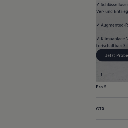
✓
Schlüssellose
Ver- und Entrie
✓
Augmented-Re
✓
Klimaanlage "
freischaltbar: 
Jetzt Probe
1
Pro S
GTX