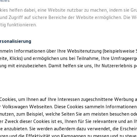
okies
kies helfen dabei, eine Website nutzbar zu machen, indem sie G
und Zugriff auf sichere Bereiche der Website ermöglichen. Die W
tig funktionieren.
rsonalisierung
mmeln Informationen über Ihre Websitenutzung (beispielsweise S
eite, Klicks) und ermöglichen uns bei Teilnahme, Ihre Umfrageerge
g mit einzubeziehen. Damit helfen sie uns, Ihr Nutzererlebnis pe
Cookies, um Ihnen auf Ihre Interessen zugeschnittene Werbung a
r Volkswagen Webseiten. Diese Cookies sammeln Informationen 
utzen, zum Beispiel, welche Seiten Sie am meisten besuchen oder
r Zweck dieser Cookies ist es, Ihnen für Sie relevantere und an I
e anzubieten. Sie werden außerdem dazu verwendet, die Erschein
zen und die Effektivität von Kampagnen zu messen und zu steuern