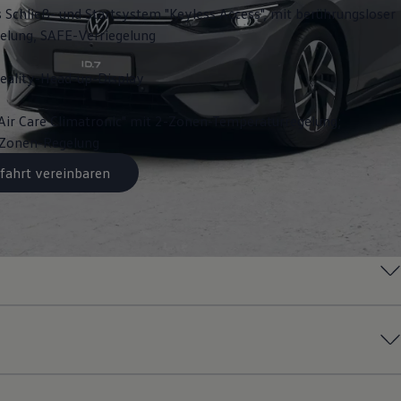
s Schließ- und Startsystem "Keyless Access", mit berührungsloser
gelung, SAFE-Verriegelung
ality-Head-up-Display
Air Care Climatronic" mit 2-Zonen-Temperaturregelung;
3-Zonen-Regelung
fahrt vereinbaren