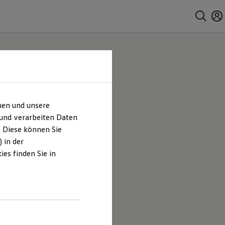
hen und unsere
 und verarbeiten Daten
. Diese können Sie
 in der
es finden Sie in