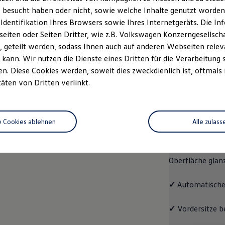
 besucht haben oder nicht, sowie welche Inhalte genutzt worden s
rzeugangebot
Servicetermin buchen
rdern
 Identifikation Ihres Browsers sowie Ihres Internetgeräts. Die 
iten oder Seiten Dritter, wie z.B. Volkswagen Konzerngesellsch
 geteilt werden, sodass Ihnen auch auf anderen Webseiten rel
kann. Wir nutzen die Dienste eines Dritten für die Verarbeitung 
. Diese Cookies werden, soweit dies zweckdienlich ist, oftmals
Pro
täten von Dritten verlinkt.
Pro
e Cookies ablehnen
Alle zulass
Der ID.7 Pro ko
✓
Leichtmetallrä
Oberfläche glan
✓
Automatische
✓
Vordersitze b