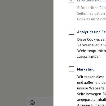
Erforderliche Co
Reifenpakete
Leasing
Erforderliche Coo
Leasing-Angebote
Seitennavigation 
Gebrauchtwagen Leasing
Cookies nicht rich
Junge Gebrauchtwagen-Leasing
(
Impressum & Rechtliches
)
Elektroauto Leasing
Kleinwagen-Leasing
Analytics und Pe
Leasing ohne Anzahlung
Finanzierung
Diese Cookies sa
Autokredit mit Schlussrate
Versicherungen und Garantien
Verweildauer je S
Kfz-Versicherung
Websiteoptimierun
Restschuldversicherungen
zuzuschneiden.
Garantien
Wartungsverträge
Geschäftskunden
Marketing
Professional Class bei Volkswagen
Großkunden
Wir nutzen diese 
Behörden
und außerhalb de
Direktkunden
Sonderfahrzeuge
unsere Webseite n
Anpfiff zum Gewinn
Seite bewegen. De
Elektromobilität
angepasste Inhalt
Elektroautos
ID. Tutorials
Anzeige zu begren