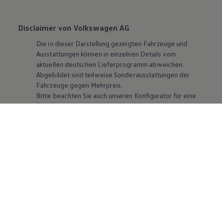
Disclaimer von Volkswagen AG
Die in dieser Darstellung gezeigten Fahrzeuge und
Ausstattungen können in einzelnen Details vom
aktuellen deutschen Lieferprogramm abweichen.
Abgebildet sind teilweise Sonderausstattungen der
Fahrzeuge gegen Mehrpreis.
Bitte beachten Sie auch unseren Konfigurator für eine
Übersicht der aktuell verfügbaren Modelle und
Ausstattungen.
Die angegebenen Verbrauchs- und Emissionswerte
beziehen sich nicht auf ein einzelnes Fahrzeug und sind
nicht Bestandteil des Angebots, sondern dienen allein
Vergleichszwecken zwischen den verschiedenen
Fahrzeugtypen. Zusatzausstattungen und
Zubehör
(Anbauteile, Reifenformat usw.) können relevante
Fahrzeugparameter, wie
z. B.
Gewicht, Rollwiderstand
und Aerodynamik verändern und neben Witterungs-
und Verkehrsbedingungen sowie dem individuellen