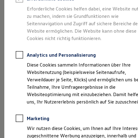
Reifenpakete
Leasing
Erforderliche Cookies helfen dabei, eine Website nu
Leasing-Angebote
zu machen, indem sie Grundfunktionen wie
Kompakt.
Gebrauchtwagen Leasing
Seitennavigation und Zugriff auf sichere Bereiche de
Junge Gebrauchtwagen-Leasing
Elektroauto Leasing
Website ermöglichen. Die Website kann ohne diese
Charismatisch. Coupé.
Kleinwagen-Leasing
Cookies nicht richtig funktionieren.
Leasing ohne Anzahlung
Der Taigo.
Finanzierung
Autokredit mit Schlussrate
Analytics und Personalisierung
Versicherungen und Garantien
Kfz-Versicherung
Diese Cookies sammeln Informationen über Ihre
Restschuldversicherungen
Websitenutzung (beispielsweise Seitenaufrufe,
Garantien
Verweildauer je Seite, Klicks) und ermöglichen uns b
Wartungsverträge
Geschäftskunden
Teilnahme, Ihre Umfrageergebnisse in die
Professional Class bei Volkswagen
Websiteoptimierung mit einzubeziehen. Damit helfe
Großkunden
uns, Ihr Nutzererlebnis persönlich auf Sie zuzuschne
Behörden
Direktkunden
Sonderfahrzeuge
(
Impressum & Rechtliches
)
Marketing
Anpfiff zum Gewinn
Elektromobilität
Wir nutzen diese Cookies, um Ihnen auf Ihre Intere
Elektroautos
zugeschnittene Werbung anzuzeigen, innerhalb und
ID. Tutorials