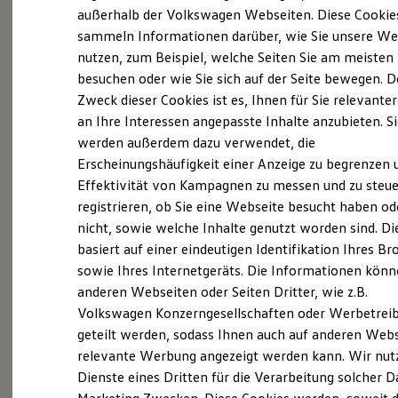
Elektrofahrzeugkonzepte
außerhalb der Volkswagen Webseiten. Diese Cookie
ID. EVERY1
sammeln Informationen darüber, wie Sie unsere We
Reichweite
Probefahrt vereinbaren
nutzen, zum Beispiel, welche Seiten Sie am meisten
Reichweite der ID. Modelle
Reichweite im Winter
besuchen oder wie Sie sich auf der Seite bewegen. D
Rekuperation
Zweck dieser Cookies ist es, Ihnen für Sie relevante
Laden
an Ihre Interessen angepasste Inhalte anzubieten. S
Laden unterwegs
Laden Zuhause
werden außerdem dazu verwendet, die
Fahrzeugangebot anfordern
Ladestationen finden
Erscheinungshäufigkeit einer Anzeige zu begrenzen 
Ladezeitensimulator
Effektivität von Kampagnen zu messen und zu steue
Batterie
Sicherheit
registrieren, ob Sie eine Webseite besucht haben od
Garantie und Lebensdauer
nicht, sowie welche Inhalte genutzt worden sind. Di
Nachhaltigkeit
Servicetermin buchen
basiert auf einer eindeutigen Identifikation Ihres B
Technologie
Kosten und Kauf
sowie Ihres Internetgeräts. Die Informationen kön
Verbrauchskosten
anderen Webseiten oder Seiten Dritter, wie z.B.
Kaufoptionen
Volkswagen Konzerngesellschaften oder Werbetrei
E-Auto-Förderung
Software und Konnektivität
geteilt werden, sodass Ihnen auch auf anderen Web
Serviceanfrage stellen
Die ID. Software 6
relevante Werbung angezeigt werden kann. Wir nut
ID. Software Versionen und Updates
Dienste eines Dritten für die Verarbeitung solcher D
Digitale Extras
Schnittstellen zu Ihrem ID.