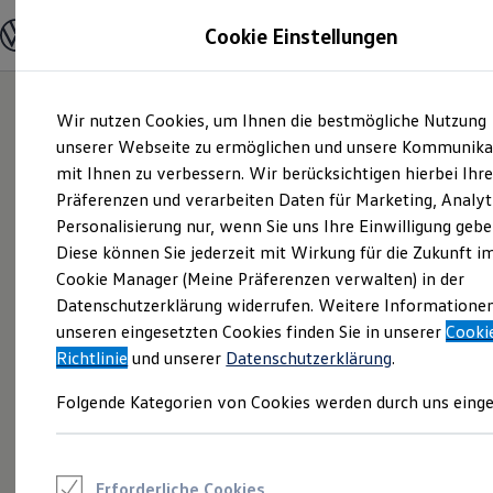
Modelle und Konfigurator
Cookie Einstellungen
Konfigurator
Modelle vergleichen
Konfiguration laden
Zum
Zum
Autosuche
Wir nutzen Cookies, um Ihnen die bestmögliche Nutzung
Hauptinhalt
Footer
Elektroautos
springen
springen
unserer Webseite zu ermöglichen und unsere Kommunika
ENERGY Sondermodelle
Nutzfahrzeuge
mit Ihnen zu verbessern. Wir berücksichtigen hierbei Ihr
SUV und CUV
Präferenzen und verarbeiten Daten für Marketing, Analyt
Familienautos
Personalisierung nur, wenn Sie uns Ihre Einwilligung gebe
Kombis
Kompaktwagen
Diese können Sie jederzeit mit Wirkung für die Zukunft i
Sportwagen
Cookie Manager (Meine Präferenzen verwalten) in der
Schnell verfügbare Fahrzeuge
Angebote und Produkte
Datenschutzerklärung widerrufen. Weitere Informatione
Aktuelle Angebote
unseren eingesetzten Cookies finden Sie in unserer
Cooki
E-Auto-Förderung
Richtlinie
und unserer
Datenschutzerklärung
.
Volkswagen Marktplatz
Die ENERGY Sondermodelle
Folgende Kategorien von Cookies werden durch uns einge
Junge Gebrauchtwagen und Gebrauchtwagen
Volkswagen Zertifizierte Gebrauchtwagen
Elektromobilität bei Gebrauchtwagen
Zubehör- und Serviceangebote
Saisonangebote
Erforderliche Cookies