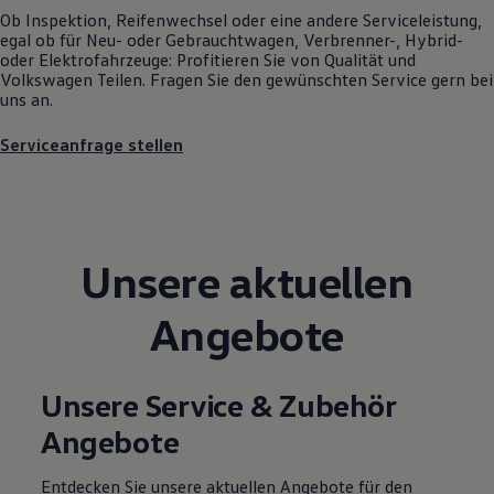
Motorenöl und Flüssigkeiten
Ob Inspektion, Reifenwechsel oder eine andere Serviceleistung,
Räder und Reifen
egal ob für Neu- oder
Gebrauchtwagen
, Verbrenner-, Hybrid-
Pannen- und Unfallhilfe
oder Elektrofahrzeuge: Profitieren Sie von Qualität und
Economy Service
Volkswagen
Teilen. Fragen Sie den gewünschten
Service
gern bei
Volkswagen Teile
uns an.
Zubehör
Modellspezifisches Zubehör
Serviceanfrage stellen
Schutz und Pflege
Transport
Entertainment und Elektronik
Individualisieren
Wallbox und Ladekabel
Digitale Extras
Unsere aktuellen
Dienste für Ihr Modell finden
Volkswagen Apps, Login und Shop
Handy und Fahrzeug verbinden
Angebote
Updates für Software, Karten und Radio
Über Ihr Auto
Vorgängermodelle
Kundeninformationen
Unsere Service & Zubehör
Volkswagen Kundenbetreuung
Angebote
Warn- und Kontrollleuchten
Assistenzsysteme
Digitale Betriebsanleitung
Entdecken Sie unsere aktuellen Angebote für den
Live Beratung