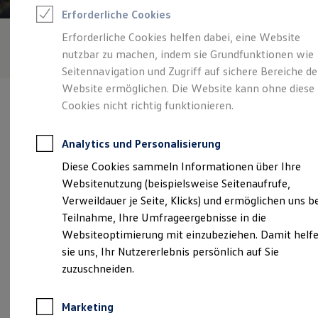
Reifenpakete
Erforderliche Cookies
Leasing
Leasing-Angebote
Erforderliche Cookies helfen dabei, eine Website
Gebrauchtwagen Leasing
nutzbar zu machen, indem sie Grundfunktionen wie
Junge Gebrauchtwagen-Leasing
Elektroauto Leasing
Seitennavigation und Zugriff auf sichere Bereiche de
Kleinwagen-Leasing
Website ermöglichen. Die Website kann ohne diese
Leasing ohne Anzahlung
Cookies nicht richtig funktionieren.
Finanzierung
Autokredit mit Schlussrate
Versicherungen und Garantien
Analytics und Personalisierung
Kfz-Versicherung
Verantwortlich für die Inhalte auf dieser Seite ist die Autohaus
Restschuldversicherungen
Diese Cookies sammeln Informationen über Ihre
Seydel GmbH & Co. KG
(
Impressum & Rechtliches
)
Garantien
Websitenutzung (beispielsweise Seitenaufrufe,
Wartungsverträge
Geschäftskunden
Verweildauer je Seite, Klicks) und ermöglichen uns b
Professional Class bei Volkswagen
Unsere 
Teilnahme, Ihre Umfrageergebnisse in die
Großkunden
Websiteoptimierung mit einzubeziehen. Damit helf
Behörden
Direktkunden
sie uns, Ihr Nutzererlebnis persönlich auf Sie
Sonderfahrzeuge
Alversdorfer Weg 5, 38364 Schöningen
zuzuschneiden.
Anpfiff zum Gewinn
Elektromobilität
Montag
-
Donnerstag
07:00
-
18:00
Uhr
Elektroautos
Marketing
ID. Tutorials