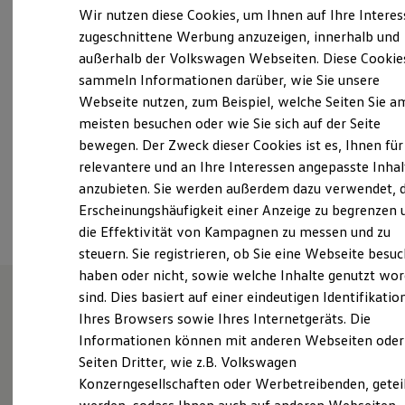
Freitag
07:00
-
17:30
Uhr
Elektrofahrzeugkonzepte
Wir nutzen diese Cookies, um Ihnen auf Ihre Intere
ID. EVERY1
Samstag
Geschlossen
zugeschnittene Werbung anzuzeigen, innerhalb und
Reichweite
Sonntag
Geschlossen
außerhalb der Volkswagen Webseiten. Diese Cookie
Reichweite der ID. Modelle
Reichweite im Winter
sammeln Informationen darüber, wie Sie unsere
Rekuperation
info@autohaus-seydel.de
Webseite nutzen, zum Beispiel, welche Seiten Sie a
Laden
meisten besuchen oder wie Sie sich auf der Seite
Laden unterwegs
+49 5352 94950
Laden Zuhause
bewegen. Der Zweck dieser Cookies ist es, Ihnen für
Ladestationen finden
relevantere und an Ihre Interessen angepasste Inhal
Ladezeitensimulator
anzubieten. Sie werden außerdem dazu verwendet, d
Batterie
Ansprechpartner
Sicherheit
Erscheinungshäufigkeit einer Anzeige zu begrenzen 
Garantie und Lebensdauer
die Effektivität von Kampagnen zu messen und zu
Nachhaltigkeit
steuern. Sie registrieren, ob Sie eine Webseite besuc
Technologie
Kosten und Kauf
haben oder nicht, sowie welche Inhalte genutzt wo
Verbrauchskosten
sind. Dies basiert auf einer eindeutigen Identifikatio
Kaufoptionen
Ihres Browsers sowie Ihres Internetgeräts. Die
E-Auto-Förderung
Unsere Leistungen
im
Software und Konnektivität
Informationen können mit anderen Webseiten oder
Die ID. Software 6
Überblick
Seiten Dritter, wie z.B. Volkswagen
ID. Software Versionen und Updates
Konzerngesellschaften oder Werbetreibenden, getei
Digitale Extras
Schnittstellen zu Ihrem ID.