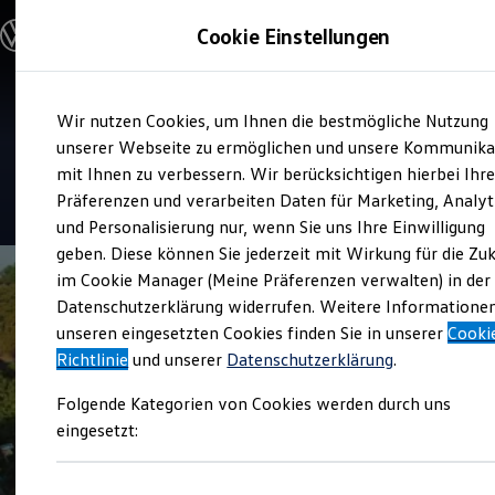
Modelle und Konfigurator
Cookie Einstellungen
Konfigurator
Modelle vergleichen
Konfiguration laden
Zum
Zum
Autosuche
Service
Wir nutzen Cookies, um Ihnen die bestmögliche Nutzung
Hauptinhalt
Footer
Elektroautos
Autohaus Seydel
springen
springen
unserer Webseite zu ermöglichen und unsere Kommunika
ENERGY Sondermodelle
Nutzfahrzeuge
mit Ihnen zu verbessern. Wir berücksichtigen hierbei Ihr
SUV und CUV
4.9
|
369 Bewertungen
Präferenzen und verarbeiten Daten für Marketing, Analyt
Familienautos
und Personalisierung nur, wenn Sie uns Ihre Einwilligung
Kombis
Kompaktwagen
geben. Diese können Sie jederzeit mit Wirkung für die Zu
Sportwagen
im Cookie Manager (Meine Präferenzen verwalten) in der
Schnell verfügbare Fahrzeuge
Angebote und Produkte
Datenschutzerklärung widerrufen. Weitere Informatione
Aktuelle Angebote
unseren eingesetzten Cookies finden Sie in unserer
Cooki
E-Auto-Förderung
Richtlinie
und unserer
Datenschutzerklärung
.
Volkswagen Marktplatz
Die ENERGY Sondermodelle
Folgende Kategorien von Cookies werden durch uns
Junge Gebrauchtwagen und Gebrauchtwagen
Volkswagen Zertifizierte Gebrauchtwagen
eingesetzt:
Elektromobilität bei Gebrauchtwagen
Zubehör- und Serviceangebote
Saisonangebote