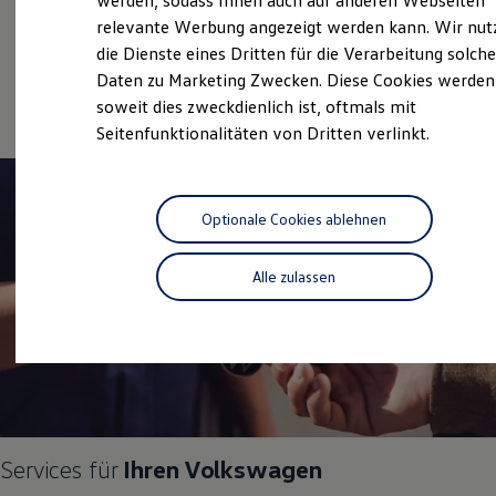
werden, sodass Ihnen auch auf anderen Webseiten
Gebrauchtwagen
Hybridautos
relevante Werbung angezeigt werden kann. Wir nut
Marke und Erlebnis
Service
die Dienste eines Dritten für die Verarbeitung solche
Volkswagen R und R Experience
R-Modelle
Daten zu Marketing Zwecken. Diese Cookies werden
Online-Fahrzeugbewertung
R Experience
soweit dies zweckdienlich ist, oftmals mit
Driving Experience
Seitenfunktionalitäten von Dritten verlinkt.
Volkswagen entdecken
Werkbesichtigung
Factory visit
Lifestyle Shop
T-Roc Kollektion
Optionale Cookies ablehnen
Golf Kollektion
ID. Kollektion
Volkswagen Kollektion
Alle zulassen
R-Kollektion
GTI Kollektion
Fußball Drop
we drive football
#wedriveproud
Besitzer und Service
myVolkswagen
Software Updates
Service und Ersatzteile
Services für
Ihren
Volkswagen
Inspektion und HU/AU
Reparaturen und Checks