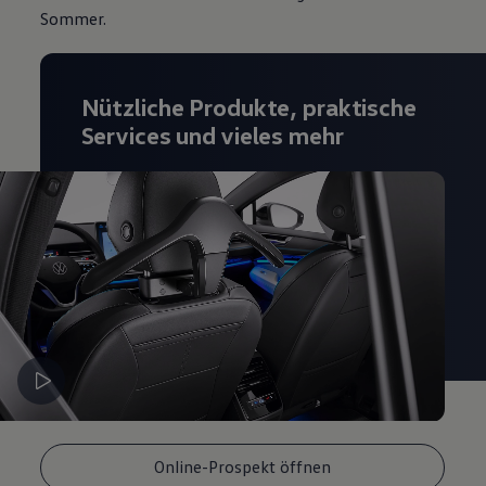
Sommer.
Magazin
Lifestyle
Transport
Familie
Elektromobilität
Nützliche Produkte, praktische
Volkswagen R
Services und vieles mehr
Pannen- und Unfallhilfe
Volkswagen Kundenbetreuung
Online-Prospekt öffnen