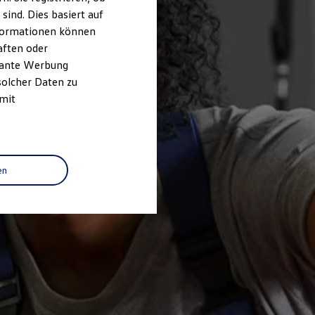
ind. Dies basiert auf
Informationen können
aften oder
evante Werbung
solcher Daten zu
 mit
en