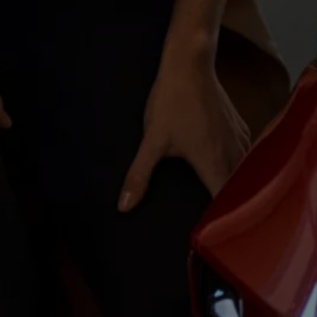
Magazin
Lifestyle
Transport
Familie
Elektromobilität
Volkswagen R
Pannen- und Unfallhilfe
Volkswagen Kundenbetreuung