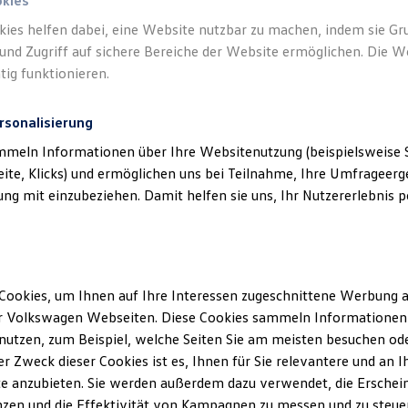
okies
kies helfen dabei, eine Website nutzbar zu machen, indem sie G
und Zugriff auf sichere Bereiche der Website ermöglichen. Die W
tig funktionieren.
rsonalisierung
mmeln Informationen über Ihre Websitenutzung (beispielsweise S
eite, Klicks) und ermöglichen uns bei Teilnahme, Ihre Umfrageerge
g mit einzubeziehen. Damit helfen sie uns, Ihr Nutzererlebnis pe
Cookies, um Ihnen auf Ihre Interessen zugeschnittene Werbung a
r Volkswagen Webseiten. Diese Cookies sammeln Informationen 
utzen, zum Beispiel, welche Seiten Sie am meisten besuchen oder
r Zweck dieser Cookies ist es, Ihnen für Sie relevantere und an I
e anzubieten. Sie werden außerdem dazu verwendet, die Erschein
zen und die Effektivität von Kampagnen zu messen und zu steuern