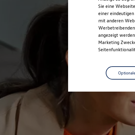
Elektrofahrzeugkonzepte
Sie eine Webseite
ID. EVERY1
einer eindeutigen
Reichweite
Reichweite der ID. Modelle
mit anderen Webse
Reichweite im Winter
Werbetreibenden,
Rekuperation
angezeigt werden 
Laden
Laden unterwegs
Marketing Zwecken
Laden Zuhause
Seitenfunktionali
Ladestationen finden
Ladezeitensimulator
Batterie
Sicherheit
Optional
Garantie und Lebensdauer
Nachhaltigkeit
Technologie
Kosten und Kauf
Verbrauchskosten
Kaufoptionen
E-Auto-Förderung
Software und Konnektivität
Die ID. Software 6
ID. Software Versionen und Updates
Digitale Extras
Schnittstellen zu Ihrem ID.