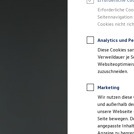
Erforderliche Co
Reifenpakete
Leasing
Erforderliche Coo
Leasing-Angebote
Seitennavigation 
Gebrauchtwagen Leasing
Cookies nicht rich
Junge Gebrauchtwagen-Leasing
Elektroauto Leasing
Kleinwagen-Leasing
Analytics und Pe
Leasing ohne Anzahlung
Finanzierung
Diese Cookies sa
Autokredit mit Schlussrate
Versicherungen und Garantien
Verweildauer je S
Kfz-Versicherung
Websiteoptimierun
Restschuldversicherungen
zuzuschneiden.
Garantien
Wartungsverträge
Geschäftskunden
Marketing
Professional Class bei Volkswagen
Großkunden
Wir nutzen diese 
Behörden
und außerhalb de
Direktkunden
Sonderfahrzeuge
unsere Webseite n
Anpfiff zum Gewinn
Seite bewegen. De
Elektromobilität
angepasste Inhalt
Elektroautos
ID. Tutorials
Anzeige zu begren