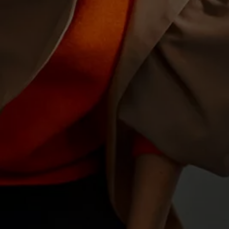
Motorenöl und Flüssigkeiten
Räder und Reifen
Pannen- und Unfallhilfe
Economy Service
Volkswagen Teile
Zubehör
Modellspezifisches Zubehör
Schutz und Pflege
Transport
Entertainment und Elektronik
Individualisieren
Wallbox und Ladekabel
Digitale Extras
Dienste für Ihr Modell finden
Volkswagen Apps, Login und Shop
Handy und Fahrzeug verbinden
Updates für Software, Karten und Radio
Über Ihr Auto
Vorgängermodelle
Kundeninformationen
Volkswagen Kundenbetreuung
Warn- und Kontrollleuchten
Assistenzsysteme
Digitale Betriebsanleitung
Live Beratung