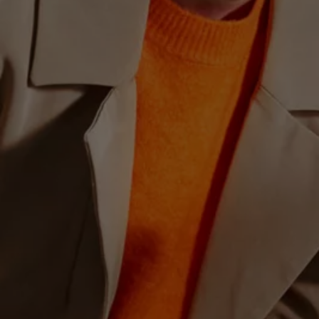
Hybridautos
Marke und Erlebnis
Volkswagen R und R Experience
R-Modelle
R Experience
Driving Experience
Volkswagen entdecken
Werkbesichtigung
Factory visit
Lifestyle Shop
T-Roc Kollektion
Golf Kollektion
ID. Kollektion
Volkswagen Kollektion
R-Kollektion
GTI Kollektion
Fußball Drop
we drive football
#wedriveproud
Besitzer und Service
myVolkswagen
Software Updates
Service und Ersatzteile
Inspektion und HU/AU
Reparaturen und Checks