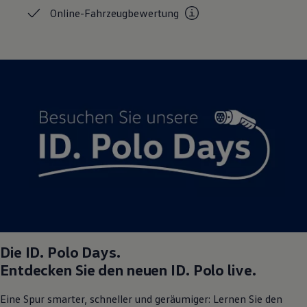
Magazin
Online-Fahrzeugbewertung
Lifestyle
Transport
Familie
Elektromobilität
Volkswagen R
Pannen- und Unfallhilfe
Volkswagen Kundenbetreuung
Die
ID. Polo
Days.
Entdecken Sie den neuen
ID. Polo
live.
Eine Spur smarter, schneller und geräumiger: Lernen Sie den