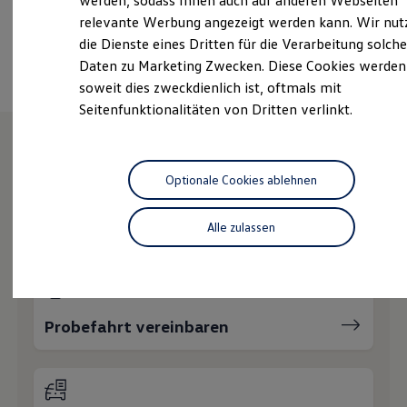
werden, sodass Ihnen auch auf anderen Webseiten
Hybridautos
relevante Werbung angezeigt werden kann. Wir nut
Marke und Erlebnis
Ansprechpartner
die Dienste eines Dritten für die Verarbeitung solche
Volkswagen R und R Experience
R-Modelle
Daten zu Marketing Zwecken. Diese Cookies werden
R Experience
soweit dies zweckdienlich ist, oftmals mit
Driving Experience
Seitenfunktionalitäten von Dritten verlinkt.
Volkswagen entdecken
Werkbesichtigung
Factory visit
Lifestyle Shop
Wie können wir
T-Roc Kollektion
Optionale Cookies ablehnen
Golf Kollektion
ID. Kollektion
Ihnen weiterhelfen?
Volkswagen Kollektion
Alle zulassen
R-Kollektion
GTI Kollektion
Fußball Drop
we drive football
#wedriveproud
Besitzer und Service
Probefahrt vereinbaren
myVolkswagen
Software Updates
Service und Ersatzteile
Inspektion und HU/AU
Reparaturen und Checks