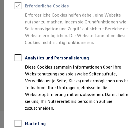
Reifenpakete
Erforderliche Cookies
Leasing
Angebot gültig bis 30.09.2026
Privatkunden
Leasing-Angebote
Erforderliche Cookies helfen dabei, eine Website
Gebrauchtwagen Leasing
So geht neu.
Der neue ID.3 Neo.
Ei
nutzbar zu machen, indem sie Grundfunktionen wie
Junge Gebrauchtwagen-Leasing
Po
Ab 209,00 €
mtl. leasen für Privatkunden | 6.000,00
Elektroauto Leasing
Seitennavigation und Zugriff auf sichere Bereiche de
Kleinwagen-Leasing
€ Sonderzahlung | 48 Monate Laufzeit | Jährliche
Website ermöglichen. Die Website kann ohne diese
Ab
Leasing ohne Anzahlung
Fahrleistung: 10.000 km
Cookies nicht richtig funktionieren.
€ 
Finanzierung
Autokredit mit Schlussrate
Fa
Versicherungen und Garantien
Details ansehen
Analytics und Personalisierung
Kfz-Versicherung
Restschuldversicherungen
Diese Cookies sammeln Informationen über Ihre
Garantien
Websitenutzung (beispielsweise Seitenaufrufe,
Wartungsverträge
Geschäftskunden
Verweildauer je Seite, Klicks) und ermöglichen uns b
Professional Class bei Volkswagen
Teilnahme, Ihre Umfrageergebnisse in die
Großkunden
Websiteoptimierung mit einzubeziehen. Damit helf
Behörden
Direktkunden
sie uns, Ihr Nutzererlebnis persönlich auf Sie
Sonderfahrzeuge
zuzuschneiden.
Anpfiff zum Gewinn
Elektromobilität
Elektroautos
Marketing
ID. Tutorials