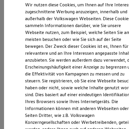
Elektrofahrzeugkonzepte
Wir nutzen diese Cookies, um Ihnen auf Ihre Intere
ID. EVERY1
zugeschnittene Werbung anzuzeigen, innerhalb und
Verantwortlich für die Inhalte auf dieser Seite ist die Siemon GmbH
Reichweite
außerhalb der Volkswagen Webseiten. Diese Cookie
(
Impressum & Rechtliches
Reichweite der ID. Modelle
)
Reichweite im Winter
sammeln Informationen darüber, wie Sie unsere
Rekuperation
Webseite nutzen, zum Beispiel, welche Seiten Sie a
Laden
Unsere 
meisten besuchen oder wie Sie sich auf der Seite
Laden unterwegs
Laden Zuhause
bewegen. Der Zweck dieser Cookies ist es, Ihnen für
Ladestationen finden
relevantere und an Ihre Interessen angepasste Inhal
Ladezeitensimulator
Osnabrücker Straße 301, 49479 Ibbenbüren
anzubieten. Sie werden außerdem dazu verwendet, d
Batterie
Sicherheit
Erscheinungshäufigkeit einer Anzeige zu begrenzen 
Garantie und Lebensdauer
Montag
-
Donnerstag
08:00
-
17:30
Uhr
die Effektivität von Kampagnen zu messen und zu
Nachhaltigkeit
steuern. Sie registrieren, ob Sie eine Webseite besuc
Freitag
Technologie
08:00
-
16:00
Uhr
Kosten und Kauf
haben oder nicht, sowie welche Inhalte genutzt wo
Samstag
Geschlossen
Verbrauchskosten
sind. Dies basiert auf einer eindeutigen Identifikatio
Kaufoptionen
Sonntag
Geschlossen
Ihres Browsers sowie Ihres Internetgeräts. Die
E-Auto-Förderung
Software und Konnektivität
Informationen können mit anderen Webseiten oder
info@autohaus-siemon.de
Die ID. Software 6
Seiten Dritter, wie z.B. Volkswagen
ID. Software Versionen und Updates
Konzerngesellschaften oder Werbetreibenden, getei
Digitale Extras
+49 5451 99100
Schnittstellen zu Ihrem ID.