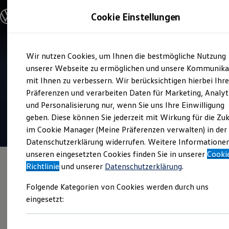
Modelle und Konfigurator
Cookie Einstellungen
Konfigurator
Modelle vergleichen
Konfiguration laden
Zum
Zum
Autosuche
Wir nutzen Cookies, um Ihnen die bestmögliche Nutzung
Hauptinhalt
Footer
Elektroautos
Verkauf und Service
springen
springen
unserer Webseite zu ermöglichen und unsere Kommunika
ENERGY Sondermodelle
Autohaus Siemon Ibbenbüren
Nutzfahrzeuge
mit Ihnen zu verbessern. Wir berücksichtigen hierbei Ihr
SUV und CUV
Präferenzen und verarbeiten Daten für Marketing, Analyt
Familienautos
4.7
|
268 Bewertungen
und Personalisierung nur, wenn Sie uns Ihre Einwilligung
Kombis
Kompaktwagen
geben. Diese können Sie jederzeit mit Wirkung für die Zu
Sportwagen
im Cookie Manager (Meine Präferenzen verwalten) in der
Schnell verfügbare Fahrzeuge
Angebote und Produkte
Datenschutzerklärung widerrufen. Weitere Informatione
Aktuelle Angebote
unseren eingesetzten Cookies finden Sie in unserer
Cooki
E-Auto-Förderung
Richtlinie
und unserer
Datenschutzerklärung
.
Volkswagen Marktplatz
Die ENERGY Sondermodelle
Folgende Kategorien von Cookies werden durch uns
Junge Gebrauchtwagen und Gebrauchtwagen
Volkswagen Zertifizierte Gebrauchtwagen
eingesetzt:
Elektromobilität bei Gebrauchtwagen
Zubehör- und Serviceangebote
Saisonangebote