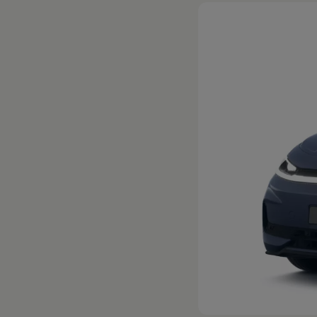
Hybridautos
Marke und Erlebnis
Volkswagen R und R Experience
R-Modelle
R Experience
Driving Experience
Volkswagen entdecken
Werkbesichtigung
Factory visit
Lifestyle Shop
T-Roc Kollektion
Golf Kollektion
ID. Kollektion
Volkswagen Kollektion
R-Kollektion
GTI Kollektion
Fußball Drop
we drive football
#wedriveproud
Besitzer und Service
myVolkswagen
Software Updates
Service und Ersatzteile
Inspektion und HU/AU
Reparaturen und Checks