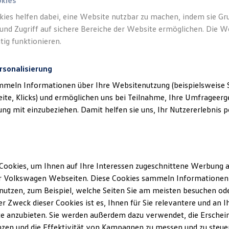
okies
kies helfen dabei, eine Website nutzbar zu machen, indem sie G
und Zugriff auf sichere Bereiche der Website ermöglichen. Die W
tig funktionieren.
rsonalisierung
mmeln Informationen über Ihre Websitenutzung (beispielsweise S
eite, Klicks) und ermöglichen uns bei Teilnahme, Ihre Umfrageerge
g mit einzubeziehen. Damit helfen sie uns, Ihr Nutzererlebnis pe
Cookies, um Ihnen auf Ihre Interessen zugeschnittene Werbung a
r Volkswagen Webseiten. Diese Cookies sammeln Informationen 
utzen, zum Beispiel, welche Seiten Sie am meisten besuchen oder
r Zweck dieser Cookies ist es, Ihnen für Sie relevantere und an I
ler Möglichkeiten. Entdecken Sie den Polo.
e anzubieten. Sie werden außerdem dazu verwendet, die Erschein
zen und die Effektivität von Kampagnen zu messen und zu steuern