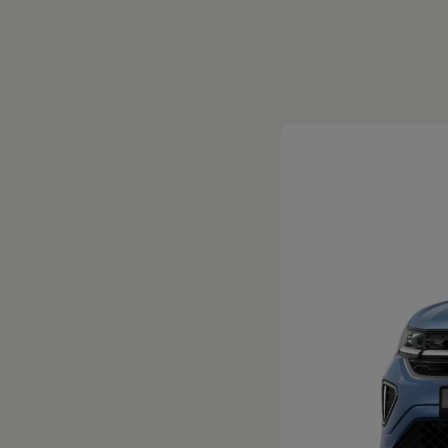
Magazin
Lifestyle
Transport
Familie
Elektromobilität
Volkswagen R
Pannen- und Unfallhilfe
Volkswagen Kundenbetreuung