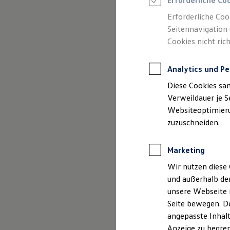
Erforderliche Co
Reifenpakete
Leasing
Erforderliche Coo
Leasing-Angebote
Seitennavigation 
Gebrauchtwagen Leasing
Cookies nicht rich
Junge Gebrauchtwagen-Leasing
Elektroauto Leasing
Kleinwagen-Leasing
Analytics und Pe
Leasing ohne Anzahlung
Finanzierung
Diese Cookies sa
Autokredit mit Schlussrate
Versicherungen und Garantien
Verweildauer je S
Kfz-Versicherung
Websiteoptimierun
Restschuldversicherungen
zuzuschneiden.
Garantien
Wartungsverträge
Geschäftskunden
Marketing
Professional Class bei Volkswagen
Großkunden
Wir nutzen diese 
Behörden
und außerhalb de
Direktkunden
Der Polo
Sonderfahrzeuge
unsere Webseite n
Anpfiff zum Gewinn
Seite bewegen. De
Elektromobilität
Kompakt, wendig und vol
angepasste Inhalt
Elektroautos
ID. Tutorials
Anzeige zu begren