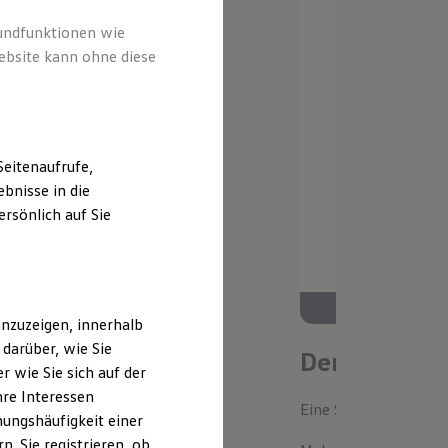
rundfunktionen wie
ebsite kann ohne diese
eitenaufrufe,
bnisse in die
rsönlich auf Sie
nzuzeigen, innerhalb
darüber, wie Sie
Der neue ID.
 wie Sie sich auf der
hre Interessen
Eine Spur Extra. Der n
ungshäufigkeit einer
. Sie registrieren, ob