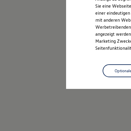
Mehr zum Polo erfahren
Elektrofahrzeugkonzepte
Sie eine Webseite
ID. EVERY1
einer eindeutigen
Reichweite
Reichweite der ID. Modelle
mit anderen Webse
Reichweite im Winter
Werbetreibenden,
Rekuperation
angezeigt werden 
Laden
Laden unterwegs
Marketing Zwecken
Laden Zuhause
Seitenfunktionali
Ladestationen finden
Ladezeitensimulator
Batterie
Sicherheit
Optional
Garantie und Lebensdauer
Nachhaltigkeit
Technologie
Kosten und Kauf
Verbrauchskosten
Kaufoptionen
E-Auto-Förderung
Software und Konnektivität
Die ID. Software 6
ID. Software Versionen und Updates
Digitale Extras
Schnittstellen zu Ihrem ID.