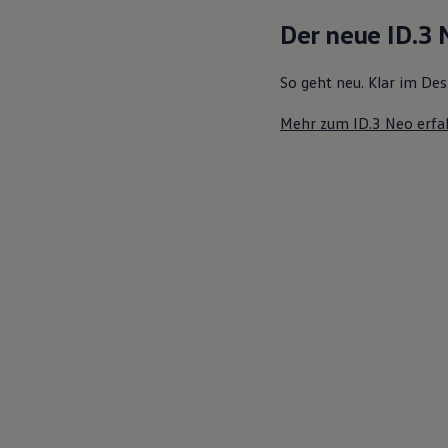
Motorenöl und Flüssigkeiten
Der neue ID.3
Räder und Reifen
Pannen- und Unfallhilfe
Economy Service
So geht neu. Klar im Des
Volkswagen Teile
Zubehör
Mehr zum ID.3 Neo erfa
Modellspezifisches Zubehör
Schutz und Pflege
Transport
Entertainment und Elektronik
Individualisieren
Wallbox und Ladekabel
Digitale Extras
Dienste für Ihr Modell finden
Volkswagen Apps, Login und Shop
Handy und Fahrzeug verbinden
Updates für Software, Karten und Radio
Über Ihr Auto
Vorgängermodelle
Kundeninformationen
Volkswagen Kundenbetreuung
Warn- und Kontrollleuchten
Assistenzsysteme
Digitale Betriebsanleitung
Live Beratung