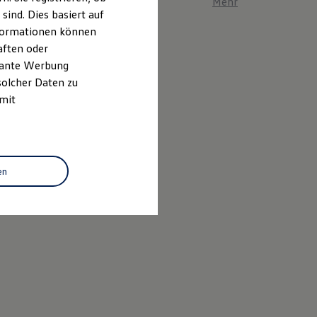
Mehr zum ID. Polo er
ind. Dies basiert auf
Informationen können
aften oder
evante Werbung
solcher Daten zu
 mit
en