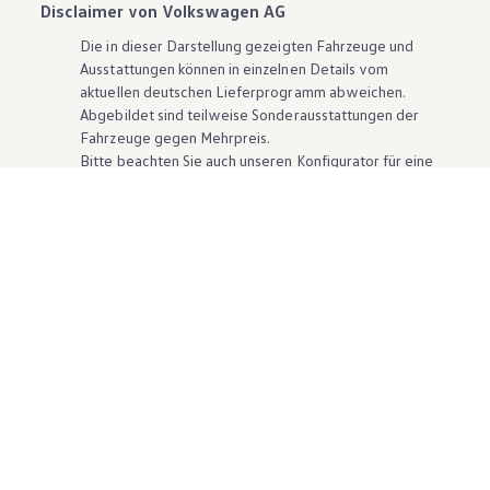
Disclaimer von Volkswagen AG
Die in dieser Darstellung gezeigten Fahrzeuge und
Ausstattungen können in einzelnen Details vom
aktuellen deutschen Lieferprogramm abweichen.
Abgebildet sind teilweise Sonderausstattungen der
Fahrzeuge gegen Mehrpreis.
Bitte beachten Sie auch unseren Konfigurator für eine
Übersicht der aktuell verfügbaren Modelle und
Ausstattungen.
Die angegebenen Verbrauchs- und Emissionswerte
beziehen sich nicht auf ein einzelnes Fahrzeug und sind
nicht Bestandteil des Angebots, sondern dienen allein
Vergleichszwecken zwischen den verschiedenen
Fahrzeugtypen. Zusatzausstattungen und
Zubehör
(Anbauteile, Reifenformat usw.) können relevante
Fahrzeugparameter, wie
z. B.
Gewicht, Rollwiderstand
und Aerodynamik verändern und neben Witterungs-
und Verkehrsbedingungen sowie dem individuellen
Fahrverhalten den Kraftstoffverbrauch, den
Stromverbrauch, die CO₂-Emissionen und die