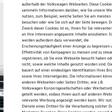
Elektrofahrzeugkonzepte
außerhalb der Volkswagen Webseiten. Diese Cookie
ID. EVERY1
sammeln Informationen darüber, wie Sie unsere We
Reichweite
nutzen, zum Beispiel, welche Seiten Sie am meisten
Reichweite der ID. Modelle
Reichweite im Winter
besuchen oder wie Sie sich auf der Seite bewegen. D
Rekuperation
Zweck dieser Cookies ist es, Ihnen für Sie relevante
Laden
an Ihre Interessen angepasste Inhalte anzubieten. S
Laden unterwegs
Laden Zuhause
werden außerdem dazu verwendet, die
Ladestationen finden
Erscheinungshäufigkeit einer Anzeige zu begrenzen 
Ladezeitensimulator
Effektivität von Kampagnen zu messen und zu steue
Batterie
Sicherheit
registrieren, ob Sie eine Webseite besucht haben od
Garantie und Lebensdauer
nicht, sowie welche Inhalte genutzt worden sind. Di
Nachhaltigkeit
basiert auf einer eindeutigen Identifikation Ihres B
Technologie
Kosten und Kauf
sowie Ihres Internetgeräts. Die Informationen kön
Verbrauchskosten
anderen Webseiten oder Seiten Dritter, wie z.B.
Kaufoptionen
Volkswagen Konzerngesellschaften oder Werbetrei
E-Auto-Förderung
Software und Konnektivität
geteilt werden, sodass Ihnen auch auf anderen Web
Die ID. Software 6
relevante Werbung angezeigt werden kann. Wir nut
ID. Software Versionen und Updates
Dienste eines Dritten für die Verarbeitung solcher D
Digitale Extras
Schnittstellen zu Ihrem ID.