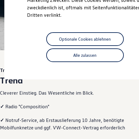
Marketing Zwecken. Diese Cookies werden, soweit d
Hybridautos
zweckdienlich ist, oftmals mit Seitenfunktionalität
Marke und Erlebnis
Dritten verlinkt.
Volkswagen R und R Experience
R-Modelle
R Experience
Driving Experience
Volkswagen entdecken
Optionale Cookies ablehnen
Werkbesichtigung
Factory visit
Lifestyle Shop
Alle zulassen
T-Roc Kollektion
Golf Kollektion
Trend
ID. Kollektion
Volkswagen Kollektion
Trend
R-Kollektion
GTI Kollektion
Cleverer Einstieg. Das Wesentliche im Blick.
Fußball Drop
we drive football
#wedriveproud
✓
Radio "Composition"
Besitzer und Service
myVolkswagen
✓
Notruf
-
Service
, ab Erstauslieferung 10 Jahre, benötigte
Software Updates
Service und Ersatzteile
Mobilfunknetze und ggf. VW
-
Connect
-Vertrag erforderlich
Inspektion und HU/AU
Reparaturen und Checks