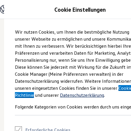
Modelle und Konfigurator
Cookie Einstellungen
Konfigurator
Modelle vergleichen
Konfiguration laden
Zum
Zum
Autosuche
Wir nutzen Cookies, um Ihnen die bestmögliche Nutzung
Hauptinhalt
Footer
Elektroautos
springen
springen
unserer Webseite zu ermöglichen und unsere Kommunika
ENERGY Sondermodelle
Nutzfahrzeuge
mit Ihnen zu verbessern. Wir berücksichtigen hierbei Ihr
SUV und CUV
Präferenzen und verarbeiten Daten für Marketing, Analyt
Familienautos
Personalisierung nur, wenn Sie uns Ihre Einwilligung gebe
Kombis
Kompaktwagen
Diese können Sie jederzeit mit Wirkung für die Zukunft i
Sportwagen
Cookie Manager (Meine Präferenzen verwalten) in der
Schnell verfügbare Fahrzeuge
Angebote und Produkte
Datenschutzerklärung widerrufen. Weitere Informatione
Aktuelle Angebote
unseren eingesetzten Cookies finden Sie in unserer
Cooki
E-Auto-Förderung
Richtlinie
und unserer
Datenschutzerklärung
.
Volkswagen Marktplatz
Die ENERGY Sondermodelle
Folgende Kategorien von Cookies werden durch uns einge
Junge Gebrauchtwagen und Gebrauchtwagen
Volkswagen Zertifizierte Gebrauchtwagen
Elektromobilität bei Gebrauchtwagen
Zubehör- und Serviceangebote
Saisonangebote
Erforderliche Cookies