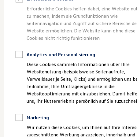
Reifenpakete
Leasing
Erforderliche Cookies helfen dabei, eine Website nu
Leasing-Angebote
zu machen, indem sie Grundfunktionen wie
Ihr Begleiter für Alltag
Gebrauchtwagen Leasing
Seitennavigation und Zugriff auf sichere Bereiche de
Junge Gebrauchtwagen-Leasing
Elektroauto Leasing
Website ermöglichen. Die Website kann ohne diese
und Freizeit.
Der T-
Kleinwagen-Leasing
Cookies nicht richtig funktionieren.
Leasing ohne Anzahlung
Cross.
Finanzierung
Autokredit mit Schlussrate
Analytics und Personalisierung
Versicherungen und Garantien
Kfz-Versicherung
Diese Cookies sammeln Informationen über Ihre
Restschuldversicherungen
Websitenutzung (beispielsweise Seitenaufrufe,
Garantien
Verweildauer je Seite, Klicks) und ermöglichen uns b
Wartungsverträge
Geschäftskunden
Teilnahme, Ihre Umfrageergebnisse in die
Professional Class bei Volkswagen
Websiteoptimierung mit einzubeziehen. Damit helfe
Großkunden
uns, Ihr Nutzererlebnis persönlich auf Sie zuzuschne
Behörden
Direktkunden
Sonderfahrzeuge
Marketing
Anpfiff zum Gewinn
(
Impressum & Rechtliches
)
Elektromobilität
Wir nutzen diese Cookies, um Ihnen auf Ihre Intere
Elektroautos
zugeschnittene Werbung anzuzeigen, innerhalb und
ID. Tutorials