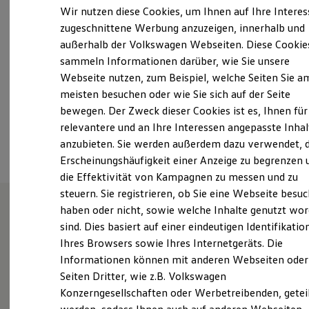
Samstag
Geschlossen
Elektrofahrzeugkonzepte
Wir nutzen diese Cookies, um Ihnen auf Ihre Intere
ID. EVERY1
Sonntag
Geschlossen
zugeschnittene Werbung anzuzeigen, innerhalb und
Reichweite
außerhalb der Volkswagen Webseiten. Diese Cookie
Reichweite der ID. Modelle
autohaustack@web.de
Reichweite im Winter
sammeln Informationen darüber, wie Sie unsere
Rekuperation
Webseite nutzen, zum Beispiel, welche Seiten Sie a
Laden
+49 4921 51361
meisten besuchen oder wie Sie sich auf der Seite
Laden unterwegs
Laden Zuhause
bewegen. Der Zweck dieser Cookies ist es, Ihnen für
Ladestationen finden
relevantere und an Ihre Interessen angepasste Inhal
Ansprechpartner
Ladezeitensimulator
anzubieten. Sie werden außerdem dazu verwendet, d
Batterie
Sicherheit
Erscheinungshäufigkeit einer Anzeige zu begrenzen 
Garantie und Lebensdauer
die Effektivität von Kampagnen zu messen und zu
Nachhaltigkeit
steuern. Sie registrieren, ob Sie eine Webseite besuc
Technologie
Kosten und Kauf
haben oder nicht, sowie welche Inhalte genutzt wo
Verbrauchskosten
sind. Dies basiert auf einer eindeutigen Identifikatio
Unsere Leistungen
im
Kaufoptionen
Ihres Browsers sowie Ihres Internetgeräts. Die
E-Auto-Förderung
Überblick
Software und Konnektivität
Informationen können mit anderen Webseiten oder
Die ID. Software 6
Seiten Dritter, wie z.B. Volkswagen
ID. Software Versionen und Updates
Gebrauchtwagen
Konzerngesellschaften oder Werbetreibenden, getei
Digitale Extras
Schnittstellen zu Ihrem ID.