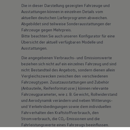
Die in dieser Darstellung gezeigten Fahrzeuge und
Ausstattungen können in einzelnen Details vom
aktuellen deutschen Lieferprogramm abweichen.
Abgebildet sind teilweise Sonderausstattungen der
Fahrzeuge gegen Mehrpreis.
Bitte beachten Sie auch unseren Konfigurator für eine
Übersicht der aktuell verfügbaren Modelle und
Ausstattungen.
Die angegebenen Verbrauchs- und Emissionswerte
beziehen sich nicht auf ein einzelnes Fahrzeug und sind
nicht Bestandteil des Angebots, sondern dienen allein
Vergleichszwecken zwischen den verschiedenen
Fahrzeugtypen. Zusatzausstattungen und
Zubehör
(Anbauteile, Reifenformat usw.) können relevante
Fahrzeugparameter, wie
z. B.
Gewicht, Rollwiderstand
und Aerodynamik verändern und neben Witterungs-
und Verkehrsbedingungen sowie dem individuellen
Fahrverhalten den Kraftstoffverbrauch, den
Stromverbrauch, die CO₂-Emissionen und die
Fahrleistungswerte eines Fahrzeugs beeinflussen.