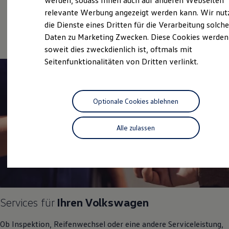
werden, sodass Ihnen auch auf anderen Webseiten
Service
Hybridautos
relevante Werbung angezeigt werden kann. Wir nut
Marke und Erlebnis
Online-Fahrzeugbewertung
die Dienste eines Dritten für die Verarbeitung solche
Volkswagen R und R Experience
R-Modelle
Daten zu Marketing Zwecken. Diese Cookies werden
R Experience
soweit dies zweckdienlich ist, oftmals mit
Driving Experience
Seitenfunktionalitäten von Dritten verlinkt.
Volkswagen entdecken
Werkbesichtigung
Factory visit
Lifestyle Shop
T-Roc Kollektion
Optionale Cookies ablehnen
Golf Kollektion
ID. Kollektion
Volkswagen Kollektion
Alle zulassen
R-Kollektion
GTI Kollektion
Fußball Drop
we drive football
#wedriveproud
Besitzer und Service
myVolkswagen
Software Updates
Services für
Ihren
Volkswagen
Service und Ersatzteile
Inspektion und HU/AU
Ob Inspektion, Reifenwechsel oder eine andere Serviceleistung,
Reparaturen und Checks