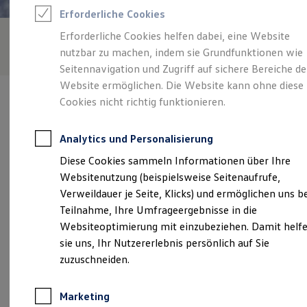
Reifenpakete
Erforderliche Cookies
Leasing
Leasing-Angebote
Erforderliche Cookies helfen dabei, eine Website
Gebrauchtwagen Leasing
nutzbar zu machen, indem sie Grundfunktionen wie
Junge Gebrauchtwagen-Leasing
Elektroauto Leasing
Seitennavigation und Zugriff auf sichere Bereiche de
Kleinwagen-Leasing
Website ermöglichen. Die Website kann ohne diese
Leasing ohne Anzahlung
Cookies nicht richtig funktionieren.
Finanzierung
Autokredit mit Schlussrate
Versicherungen und Garantien
Analytics und Personalisierung
Kfz-Versicherung
Verantwortlich für die Inhalte auf dieser Seite ist die Autohaus Tack
Restschuldversicherungen
Diese Cookies sammeln Informationen über Ihre
(
Impressum & Rechtliches
)
Garantien
Websitenutzung (beispielsweise Seitenaufrufe,
Wartungsverträge
Geschäftskunden
Verweildauer je Seite, Klicks) und ermöglichen uns b
Professional Class bei Volkswagen
Unsere 
Teilnahme, Ihre Umfrageergebnisse in die
Großkunden
Websiteoptimierung mit einzubeziehen. Damit helf
Behörden
Direktkunden
sie uns, Ihr Nutzererlebnis persönlich auf Sie
Sonderfahrzeuge
Petkumer Straße 223, 26725 Emden
zuzuschneiden.
Anpfiff zum Gewinn
Elektromobilität
Montag
-
Freitag
07:30
-
17:00
Uhr
Elektroautos
Marketing
ID. Tutorials