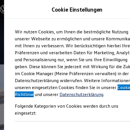
Modelle und Konfigurator
Cookie Einstellungen
Konfigurator
Modelle vergleichen
Konfiguration laden
Zum
Zum
Autosuche
Service
Wir nutzen Cookies, um Ihnen die bestmögliche Nutzung
Hauptinhalt
Footer
Elektroautos
Autohaus Tack
springen
springen
unserer Webseite zu ermöglichen und unsere Kommunika
ENERGY Sondermodelle
Nutzfahrzeuge
mit Ihnen zu verbessern. Wir berücksichtigen hierbei Ihr
SUV und CUV
5
|
22 Bewertungen
Präferenzen und verarbeiten Daten für Marketing, Analyt
Familienautos
und Personalisierung nur, wenn Sie uns Ihre Einwilligung
Kombis
Kompaktwagen
geben. Diese können Sie jederzeit mit Wirkung für die Zu
Sportwagen
im Cookie Manager (Meine Präferenzen verwalten) in der
Schnell verfügbare Fahrzeuge
Angebote und Produkte
Datenschutzerklärung widerrufen. Weitere Informatione
Aktuelle Angebote
unseren eingesetzten Cookies finden Sie in unserer
Cooki
E-Auto-Förderung
Richtlinie
und unserer
Datenschutzerklärung
.
Volkswagen Marktplatz
Die ENERGY Sondermodelle
Folgende Kategorien von Cookies werden durch uns
Junge Gebrauchtwagen und Gebrauchtwagen
Volkswagen Zertifizierte Gebrauchtwagen
eingesetzt:
Elektromobilität bei Gebrauchtwagen
Zubehör- und Serviceangebote
Saisonangebote