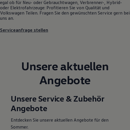
egal ob für Neu- oder
Gebrauchtwagen
, Verbrenner-, Hybrid-
Motorenöl und Flüssigkeiten
oder Elektrofahrzeuge: Profitieren Sie von Qualität und
Räder und Reifen
Volkswagen
Teilen. Fragen Sie den gewünschten
Service
gern bei
Pannen- und Unfallhilfe
uns an.
Economy Service
Volkswagen Teile
Serviceanfrage stellen
Zubehör
Modellspezifisches Zubehör
Schutz und Pflege
Transport
Entertainment und Elektronik
Individualisieren
Unsere aktuellen
Wallbox und Ladekabel
Digitale Extras
Dienste für Ihr Modell finden
Angebote
Volkswagen Apps, Login und Shop
Handy und Fahrzeug verbinden
Updates für Software, Karten und Radio
Über Ihr Auto
Unsere Service & Zubehör
Vorgängermodelle
Kundeninformationen
Angebote
Volkswagen Kundenbetreuung
Warn- und Kontrollleuchten
Assistenzsysteme
Entdecken Sie unsere aktuellen Angebote für den
Digitale Betriebsanleitung
Sommer.
Live Beratung