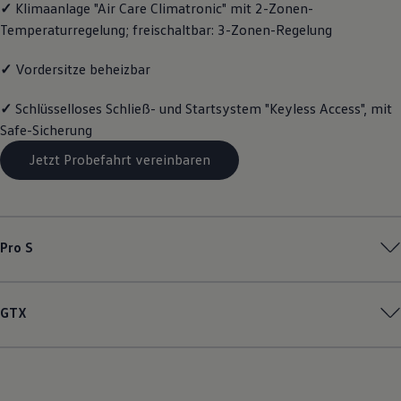
✓
Klimaanlage "Air Care Climatronic" mit 2-Zonen-
Magazin
Temperaturregelung; freischaltbar: 3-Zonen-Regelung
Lifestyle
Transport
Familie
✓
Vordersitze beheizbar
Elektromobilität
Volkswagen R
✓
Schlüsselloses Schließ- und Startsystem "Keyless Access", mit
Pannen- und Unfallhilfe
Volkswagen Kundenbetreuung
Safe-Sicherung
Jetzt Probefahrt vereinbaren
Pro S
GTX