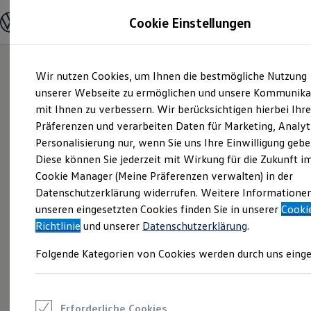
Modelle und Konfigurator
Cookie Einstellungen
Konfigurator
Modelle vergleichen
Konfiguration laden
Zum
Zum
Autosuche
Wir nutzen Cookies, um Ihnen die bestmögliche Nutzung
Hauptinhalt
Footer
Elektroautos
springen
springen
unserer Webseite zu ermöglichen und unsere Kommunika
ENERGY Sondermodelle
Nutzfahrzeuge
mit Ihnen zu verbessern. Wir berücksichtigen hierbei Ihr
SUV und CUV
Präferenzen und verarbeiten Daten für Marketing, Analyt
Familienautos
Personalisierung nur, wenn Sie uns Ihre Einwilligung gebe
Kombis
Kompaktwagen
Diese können Sie jederzeit mit Wirkung für die Zukunft i
Sportwagen
Cookie Manager (Meine Präferenzen verwalten) in der
Schnell verfügbare Fahrzeuge
Angebote und Produkte
Datenschutzerklärung widerrufen. Weitere Informatione
Aktuelle Angebote
unseren eingesetzten Cookies finden Sie in unserer
Cooki
E-Auto-Förderung
Richtlinie
und unserer
Datenschutzerklärung
.
Volkswagen Marktplatz
Die ENERGY Sondermodelle
Folgende Kategorien von Cookies werden durch uns einge
Junge Gebrauchtwagen und Gebrauchtwagen
Volkswagen Zertifizierte Gebrauchtwagen
Elektromobilität bei Gebrauchtwagen
Zubehör- und Serviceangebote
Saisonangebote
Erforderliche Cookies