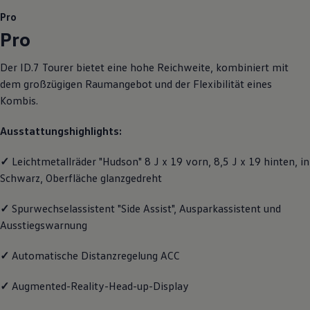
Motorenöl und Flüssigkeiten
Pro
Räder und Reifen
Pro
Pannen- und Unfallhilfe
Economy Service
Volkswagen Teile
Der
ID.7 Tourer
bietet eine hohe Reichweite, kombiniert mit
Zubehör
dem großzügigen Raumangebot und der Flexibilität eines
Modellspezifisches Zubehör
Schutz und Pflege
Kombis.
Transport
Entertainment und Elektronik
Ausstattungshighlights:
Individualisieren
Wallbox und Ladekabel
Digitale Extras
✓
Leichtmetallräder "Hudson" 8 J x 19 vorn, 8,5 J x 19 hinten, in
Dienste für Ihr Modell finden
Schwarz, Oberfläche glanzgedreht
Volkswagen Apps, Login und Shop
Handy und Fahrzeug verbinden
✓
Spurwechselassistent "Side Assist", Ausparkassistent und
Updates für Software, Karten und Radio
Über Ihr Auto
Ausstiegswarnung
Vorgängermodelle
Kundeninformationen
✓
Automatische Distanzregelung ACC
Volkswagen Kundenbetreuung
Warn- und Kontrollleuchten
Assistenzsysteme
✓
Augmented-Reality-Head-up-Display
Digitale Betriebsanleitung
Live Beratung