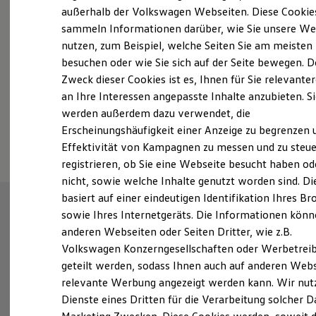
Elektrofahrzeugkonzepte
außerhalb der Volkswagen Webseiten. Diese Cookie
ID. EVERY1
sammeln Informationen darüber, wie Sie unsere We
Reichweite
nutzen, zum Beispiel, welche Seiten Sie am meisten
Fahrzeugangebot anfordern
Reichweite der ID. Modelle
Reichweite im Winter
besuchen oder wie Sie sich auf der Seite bewegen. D
Rekuperation
Zweck dieser Cookies ist es, Ihnen für Sie relevante
Laden
an Ihre Interessen angepasste Inhalte anzubieten. S
Laden unterwegs
Laden Zuhause
werden außerdem dazu verwendet, die
Ladestationen finden
Serviceanfrage stellen
Erscheinungshäufigkeit einer Anzeige zu begrenzen 
Ladezeitensimulator
Effektivität von Kampagnen zu messen und zu steue
Batterie
Sicherheit
registrieren, ob Sie eine Webseite besucht haben od
Garantie und Lebensdauer
nicht, sowie welche Inhalte genutzt worden sind. Di
Nachhaltigkeit
basiert auf einer eindeutigen Identifikation Ihres B
Technologie
Kosten und Kauf
sowie Ihres Internetgeräts. Die Informationen kön
Verbrauchskosten
anderen Webseiten oder Seiten Dritter, wie z.B.
Kaufoptionen
Volkswagen Konzerngesellschaften oder Werbetrei
E-Auto-Förderung
Software und Konnektivität
geteilt werden, sodass Ihnen auch auf anderen Web
Die ID. Software 6
relevante Werbung angezeigt werden kann. Wir nut
ID. Software Versionen und Updates
Dienste eines Dritten für die Verarbeitung solcher D
Digitale Extras
Schnittstellen zu Ihrem ID.