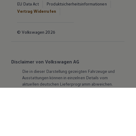
EU Data Act
Produktsicherheitsinformationen
Vertrag Widerrufen
© Volkswagen 2026
Disclaimer von Volkswagen AG
Die in dieser Darstellung gezeigten Fahrzeuge und
Ausstattungen können in einzelnen Details vom
aktuellen deutschen Lieferprogramm abweichen.
Abgebildet sind teilweise Sonderausstattungen der
Fahrzeuge gegen Mehrpreis.
Bitte beachten Sie auch unseren Konfigurator für eine
Übersicht der aktuell verfügbaren Modelle und
Ausstattungen.
Die angegebenen Verbrauchs- und Emissionswerte
beziehen sich nicht auf ein einzelnes Fahrzeug und sind