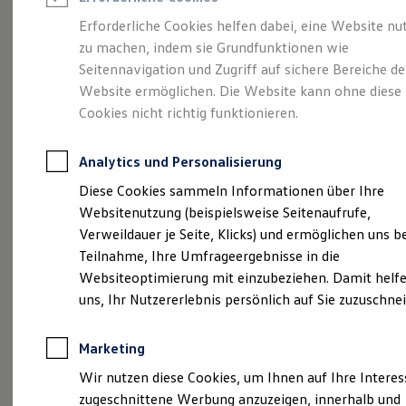
Reifenpakete
Leasing
Erforderliche Cookies helfen dabei, eine Website nu
Leasing-Angebote
zu machen, indem sie Grundfunktionen wie
Der ID.7 Tourer
Gebrauchtwagen Leasing
Seitennavigation und Zugriff auf sichere Bereiche de
Junge Gebrauchtwagen-Leasing
Elektroauto Leasing
Website ermöglichen. Die Website kann ohne diese
Kleinwagen-Leasing
Cookies nicht richtig funktionieren.
Leasing ohne Anzahlung
Finanzierung
Autokredit mit Schlussrate
Analytics und Personalisierung
Versicherungen und Garantien
Kfz-Versicherung
Diese Cookies sammeln Informationen über Ihre
Restschuldversicherungen
Websitenutzung (beispielsweise Seitenaufrufe,
Garantien
Verweildauer je Seite, Klicks) und ermöglichen uns b
Wartungsverträge
(
Impressum & Rechtliches
)
Geschäftskunden
Teilnahme, Ihre Umfrageergebnisse in die
Professional Class bei Volkswagen
Websiteoptimierung mit einzubeziehen. Damit helfe
Großkunden
uns, Ihr Nutzererlebnis persönlich auf Sie zuzuschne
Behörden
Direktkunden
Sonderfahrzeuge
Marketing
Anpfiff zum Gewinn
Probefahrt vereinbaren
Elektromobilität
Wir nutzen diese Cookies, um Ihnen auf Ihre Intere
Elektroautos
zugeschnittene Werbung anzuzeigen, innerhalb und
ID. Tutorials