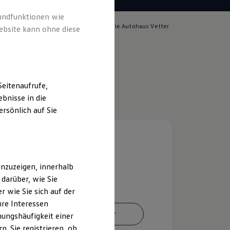
rundfunktionen wie
lich für die Inhalte auf dieser Seite ist die Autohaus Vetter
ebsite kann ohne diese
o KG
(
Impressum & Rechtliches
)
eitenaufrufe,
bnisse in die
rsönlich auf Sie
nzuzeigen, innerhalb
darüber, wie Sie
 wie Sie sich auf der
hre Interessen
Ansprechpartner
ungshäufigkeit einer
. Sie registrieren, ob