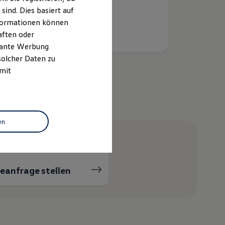
ind. Dies basiert auf
Informationen können
aften oder
evante Werbung
solcher Daten zu
 mit
helfen?
en
ceanfrage stellen