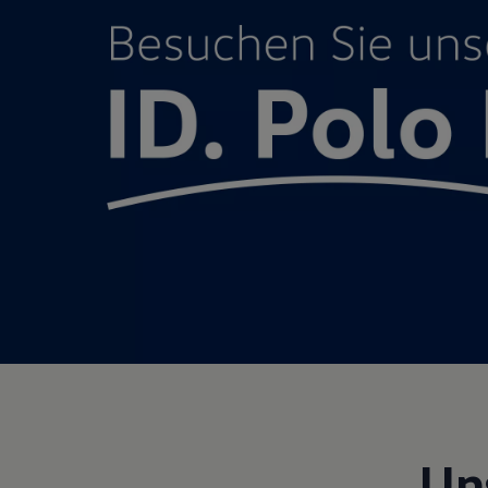
Motorenöl und Flüssigkeiten
Räder und Reifen
Pannen- und Unfallhilfe
Economy Service
Volkswagen Teile
Zubehör
Modellspezifisches Zubehör
Schutz und Pflege
Transport
Entertainment und Elektronik
Individualisieren
Wallbox und Ladekabel
Digitale Extras
Dienste für Ihr Modell finden
Volkswagen Apps, Login und Shop
Handy und Fahrzeug verbinden
Updates für Software, Karten und Radio
Über Ihr Auto
Vorgängermodelle
Kundeninformationen
Volkswagen Kundenbetreuung
Warn- und Kontrollleuchten
Assistenzsysteme
Un
Digitale Betriebsanleitung
Live Beratung