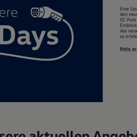
Eine Spu
den neu
ID. Polo
Einblick
das neue
zu erleb
Mehr er
sere aktuellen Angeb