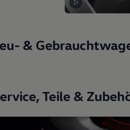
eu- &
Gebrauchtwag
ervice
,
Teile
&
Zubeh