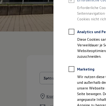
Erforderliche Co
Reifenpakete
Leasing
Erforderliche Coo
Leasing-Angebote
Seitennavigation 
Gebrauchtwagen Leasing
Cookies nicht rich
Junge Gebrauchtwagen-Leasing
Elektroauto Leasing
Kleinwagen-Leasing
Analytics und Pe
Leasing ohne Anzahlung
Finanzierung
Diese Cookies sa
Autokredit mit Schlussrate
Versicherungen und Garantien
Verweildauer je S
Kfz-Versicherung
Websiteoptimierun
Restschuldversicherungen
zuzuschneiden.
Garantien
Wartungsverträge
Geschäftskunden
Marketing
Professional Class bei Volkswagen
Großkunden
Wir nutzen diese 
Behörden
und außerhalb de
Direktkunden
Sonderfahrzeuge
unsere Webseite n
Anpfiff zum Gewinn
Seite bewegen. De
Elektromobilität
Kronacher Straße 22, 96332 Pressig
angepasste Inhalt
Elektroautos
ID. Tutorials
Anzeige zu begren