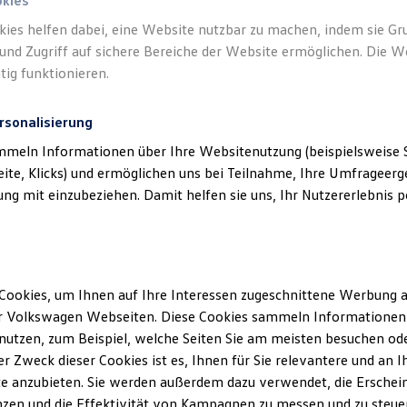
okies
kies helfen dabei, eine Website nutzbar zu machen, indem sie G
Verantwort
und Zugriff auf sichere Bereiche der Website ermöglichen. Die W
GmbH & C
tig funktionieren.
rsonalisierung
mmeln Informationen über Ihre Websitenutzung (beispielsweise S
eite, Klicks) und ermöglichen uns bei Teilnahme, Ihre Umfrageerge
g mit einzubeziehen. Damit helfen sie uns, Ihr Nutzererlebnis pe
Cookies, um Ihnen auf Ihre Interessen zugeschnittene Werbung a
Unsere Abteilungen
r Volkswagen Webseiten. Diese Cookies sammeln Informationen 
utzen, zum Beispiel, welche Seiten Sie am meisten besuchen oder
Montag
-
Freitag
07:00
-
18:00
Uhr
r Zweck dieser Cookies ist es, Ihnen für Sie relevantere und an I
Samstag
Geschlossen
e anzubieten. Sie werden außerdem dazu verwendet, die Erschein
Sonntag
Geschlossen
zen und die Effektivität von Kampagnen zu messen und zu steuern