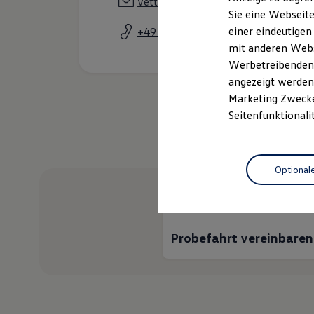
vetter.pressig@autohaus-vetter.co
Elektrofahrzeugkonzepte
Sie eine Webseite
ID. EVERY1
einer eindeutigen
+49 9265 9950
Reichweite
Reichweite der ID. Modelle
mit anderen Webse
Reichweite im Winter
Werbetreibenden,
Rekuperation
angezeigt werden 
Laden
Laden unterwegs
Marketing Zwecken
Laden Zuhause
Seitenfunktionali
Ladestationen finden
Ladezeitensimulator
Wie kö
Batterie
Sicherheit
Optional
Garantie und Lebensdauer
Nachhaltigkeit
Technologie
Kosten und Kauf
Verbrauchskosten
Kaufoptionen
Probefahrt vereinbaren
E-Auto-Förderung
Software und Konnektivität
Die ID. Software 6
ID. Software Versionen und Updates
Digitale Extras
Schnittstellen zu Ihrem ID.