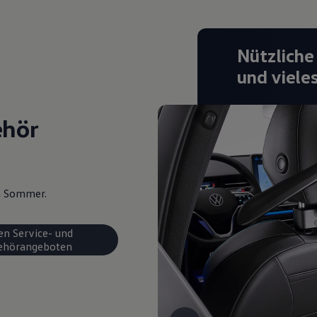
Nützliche
und viele
ehör
en Sommer.
en Service- und
ehörangeboten