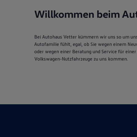
Hybridautos
Marke und Erlebnis
Willkommen beim Aut
Volkswagen R und R Experience
R-Modelle
R Experience
Driving Experience
Bei Autohaus Vetter kümmern wir uns so um unse
Volkswagen entdecken
Werkbesichtigung
Autofamilie fühlt, egal, ob Sie wegen einem Ne
Factory visit
oder wegen einer Beratung und Service für einer
Lifestyle Shop
Volkswagen-Nutzfahrzeuge zu uns kommen.
T-Roc Kollektion
Golf Kollektion
ID. Kollektion
Volkswagen Kollektion
R-Kollektion
GTI Kollektion
Fußball Drop
we drive football
#wedriveproud
Besitzer und Service
myVolkswagen
Software Updates
Service und Ersatzteile
Inspektion und HU/AU
Reparaturen und Checks