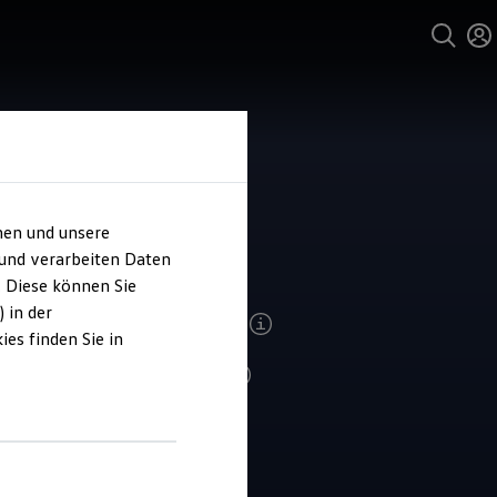
und Service
hen und unsere
ohaus Vetter
 und verarbeiten Daten
. Diese können Sie
 in der
ndenzufriedenheit Verkauf 2026
es finden Sie in
4.9
|
320 Bewertungen