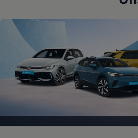
Magazin
Lifestyle
Transport
Familie
Elektromobilität
Volkswagen R
Pannen- und Unfallhilfe
Volkswagen Kundenbetreuung