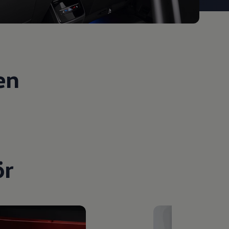
en
ör