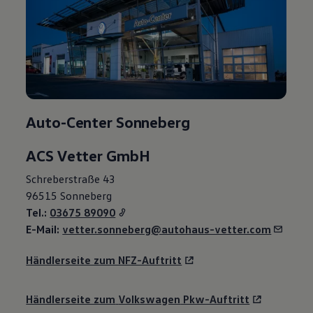
R-Kollektion
GTI Kollektion
Fußball Drop
we drive football
#wedriveproud
Besitzer und Service
myVolkswagen
Software Updates
Service und Ersatzteile
Auto-Center Sonneberg
Inspektion und HU/AU
Reparaturen und Checks
Motorenöl und Flüssigkeiten
ACS Vetter GmbH
Räder und Reifen
Pannen- und Unfallhilfe
Schreberstraße 43
Economy Service
96515 Sonneberg
Volkswagen Teile
Zubehör
Tel.:
03675 89090
Modellspezifisches Zubehör
E-Mail:
vetter.sonneberg@autohaus-vetter.com
Schutz und Pflege
Transport
Händlerseite zum NFZ-Auftritt
Entertainment und Elektronik
Individualisieren
Wallbox und Ladekabel
Händlerseite zum
Volkswagen
Pkw-Auftritt
Digitale Extras
Dienste für Ihr Modell finden