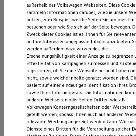
Als regionales, unabhängiges
Der neue ID. Polo
außerhalb der Volkswagen Webseiten. Diese Cookie
Der neue ID.3 Neo
Familienunternehmen bietet das Autohaus Vetter
sammeln Informationen darüber, wie Sie unsere We
Der ID.4
nutzen, zum Beispiel, welche Seiten Sie am meisten
ihren Kunden seit 1924 ein ganz besonderes
Der ID.4 GTX
Der ID.5 GTX
besuchen oder wie Sie sich auf der Seite bewegen. D
Leistungsportfolio rund um das Auto.
Der ID.7
Zweck dieser Cookies ist es, Ihnen für Sie relevante
Der ID.7 GTX
an Ihre Interessen angepasste Inhalte anzubieten. S
Der ID.7 Tourer
An fünf Standorten in Kronach, Pressig,
Der ID.7 GTX Tourer
werden außerdem dazu verwendet, die
Sonneberg, Rothenkirchen und Ludwigsstadt
Der ID. Buzz
Erscheinungshäufigkeit einer Anzeige zu begrenzen 
Der neue ID. Cross
sorgen 190 sehr gut aus- und kontinuierlich
Effektivität von Kampagnen zu messen und zu steue
Elektrofahrzeugkonzepte
weitergebildete Mitarbeiter dafür, dass sich
ID. EVERY1
registrieren, ob Sie eine Webseite besucht haben od
Reichweite
jeder unserer Kunden als Teil einer großen
nicht, sowie welche Inhalte genutzt worden sind. Di
Reichweite der ID. Modelle
Autofamilie fühlt.
basiert auf einer eindeutigen Identifikation Ihres B
Reichweite im Winter
Rekuperation
sowie Ihres Internetgeräts. Die Informationen kön
Laden
Bei uns erhält jeder Kunde eine umfangreiche
anderen Webseiten oder Seiten Dritter, wie z.B.
Laden unterwegs
Beratung und
Service
über Herstellerstandards
Volkswagen Konzerngesellschaften oder Werbetrei
Laden Zuhause
Ladestationen finden
der Marken
Volkswagen
, Seat, Skoda, Audi sowie
geteilt werden, sodass Ihnen auch auf anderen Web
Ladezeitensimulator
relevante Werbung angezeigt werden kann. Wir nut
Volkswagen
-Nutzfahrzeuge hinaus und
Batterie
Dienste eines Dritten für die Verarbeitung solcher D
Sicherheit
sorgfältig geprüfte Jahres- und
Garantie und Lebensdauer