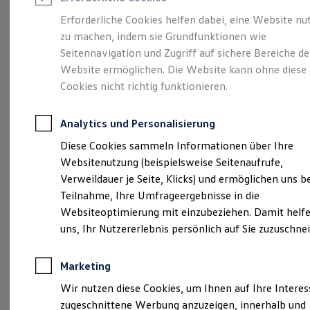
Reifenpakete
Leasing
Erforderliche Cookies helfen dabei, eine Website nu
Leasing-Angebote
zu machen, indem sie Grundfunktionen wie
Wir sind Ihre Vetter-
Gebrauchtwagen Leasing
Seitennavigation und Zugriff auf sichere Bereiche de
Junge Gebrauchtwagen-Leasing
Elektroauto Leasing
Website ermöglichen. Die Website kann ohne diese
Autofamilie
Kleinwagen-Leasing
Cookies nicht richtig funktionieren.
Leasing ohne Anzahlung
Finanzierung
Autokredit mit Schlussrate
Analytics und Personalisierung
Versicherungen und Garantien
(
Impressum & Rechtliches
)
Kfz-Versicherung
Diese Cookies sammeln Informationen über Ihre
Restschuldversicherungen
Websitenutzung (beispielsweise Seitenaufrufe,
Garantien
Verweildauer je Seite, Klicks) und ermöglichen uns b
Wartungsverträge
Ihre Autofamilie Vetter, Ihr
Geschäftskunden
Teilnahme, Ihre Umfrageergebnisse in die
Professional Class bei Volkswagen
Ansprechpartner für
Websiteoptimierung mit einzubeziehen. Damit helfe
Großkunden
uns, Ihr Nutzererlebnis persönlich auf Sie zuzuschne
Behörden
Volkswagen
&
Volkswagen
Direktkunden
Sonderfahrzeuge
Nutzfahrzeuge in der Region
Marketing
Anpfiff zum Gewinn
Kronach & Sonneberg
Elektromobilität
Wir nutzen diese Cookies, um Ihnen auf Ihre Intere
Elektroautos
zugeschnittene Werbung anzuzeigen, innerhalb und
ID. Tutorials