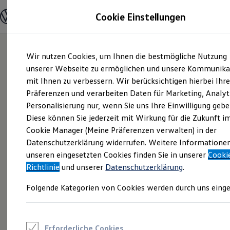
Modelle und Konfigurator
Cookie Einstellungen
Konfigurator
Modelle vergleichen
Konfiguration laden
Zum
Zum
Autosuche
Wir nutzen Cookies, um Ihnen die bestmögliche Nutzung
Hauptinhalt
Footer
Elektroautos
springen
springen
unserer Webseite zu ermöglichen und unsere Kommunika
ENERGY Sondermodelle
Nutzfahrzeuge
mit Ihnen zu verbessern. Wir berücksichtigen hierbei Ihr
SUV und CUV
Präferenzen und verarbeiten Daten für Marketing, Analyt
Familienautos
Personalisierung nur, wenn Sie uns Ihre Einwilligung gebe
Kombis
Kompaktwagen
Diese können Sie jederzeit mit Wirkung für die Zukunft i
Sportwagen
Cookie Manager (Meine Präferenzen verwalten) in der
Schnell verfügbare Fahrzeuge
Angebote und Produkte
Datenschutzerklärung widerrufen. Weitere Informatione
Aktuelle Angebote
unseren eingesetzten Cookies finden Sie in unserer
Cooki
E-Auto-Förderung
Richtlinie
und unserer
Datenschutzerklärung
.
Volkswagen Marktplatz
Die ENERGY Sondermodelle
Folgende Kategorien von Cookies werden durch uns einge
Junge Gebrauchtwagen und Gebrauchtwagen
Volkswagen Zertifizierte Gebrauchtwagen
Elektromobilität bei Gebrauchtwagen
Zubehör- und Serviceangebote
Saisonangebote
Erforderliche Cookies