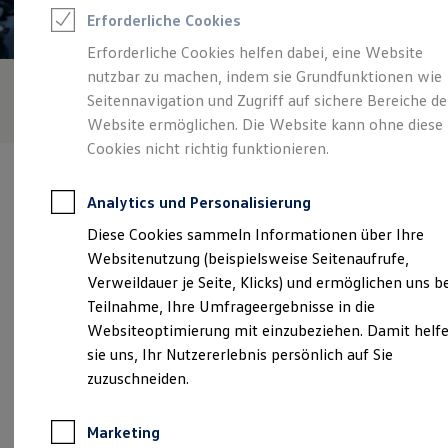
Reifenpakete
Erforderliche Cookies
Leasing
Leasing-Angebote
Erforderliche Cookies helfen dabei, eine Website
Gebrauchtwagen Leasing
nutzbar zu machen, indem sie Grundfunktionen wie
Junge Gebrauchtwagen-Leasing
Elektroauto Leasing
Seitennavigation und Zugriff auf sichere Bereiche de
Kleinwagen-Leasing
Website ermöglichen. Die Website kann ohne diese
Leasing ohne Anzahlung
Cookies nicht richtig funktionieren.
Finanzierung
Autokredit mit Schlussrate
Versicherungen und Garantien
Analytics und Personalisierung
Kfz-Versicherung
Restschuldversicherungen
Diese Cookies sammeln Informationen über Ihre
Garantien
Verantwortlich für die Inhalte auf dieser Seite ist die Walter
Websitenutzung (beispielsweise Seitenaufrufe,
Wartungsverträge
Schneider GmbH & Co. KG
(
Impressum & Rechtliches
)
Geschäftskunden
Verweildauer je Seite, Klicks) und ermöglichen uns b
Professional Class bei Volkswagen
Teilnahme, Ihre Umfrageergebnisse in die
Großkunden
Websiteoptimierung mit einzubeziehen. Damit helf
Behörden
Unsere 
Direktkunden
sie uns, Ihr Nutzererlebnis persönlich auf Sie
Sonderfahrzeuge
zuzuschneiden.
Anpfiff zum Gewinn
Elektromobilität
Weidenauer Straße 124 - 136, 57076 Siegen
Elektroautos
Marketing
ID. Tutorials