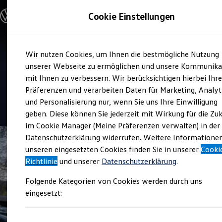
Modelle und Konfigurator
Cookie Einstellungen
Konfigurator
Modelle vergleichen
Konfiguration laden
Zum
Zum
Autosuche
Verkauf und Service
Wir nutzen Cookies, um Ihnen die bestmögliche Nutzung
Hauptinhalt
Footer
Elektroautos
Autohaus Walter Schneider
springen
springen
unserer Webseite zu ermöglichen und unsere Kommunika
ENERGY Sondermodelle
Nutzfahrzeuge
mit Ihnen zu verbessern. Wir berücksichtigen hierbei Ihr
Siegen
SUV und CUV
Präferenzen und verarbeiten Daten für Marketing, Analyt
Familienautos
und Personalisierung nur, wenn Sie uns Ihre Einwilligung
Kombis
4.8
|
729 Bewertungen
Kompaktwagen
geben. Diese können Sie jederzeit mit Wirkung für die Zu
Sportwagen
im Cookie Manager (Meine Präferenzen verwalten) in der
Schnell verfügbare Fahrzeuge
Angebote und Produkte
Datenschutzerklärung widerrufen. Weitere Informatione
Aktuelle Angebote
unseren eingesetzten Cookies finden Sie in unserer
Cooki
E-Auto-Förderung
Richtlinie
und unserer
Datenschutzerklärung
.
Volkswagen Marktplatz
Die ENERGY Sondermodelle
Folgende Kategorien von Cookies werden durch uns
Junge Gebrauchtwagen und Gebrauchtwagen
Volkswagen Zertifizierte Gebrauchtwagen
eingesetzt:
Elektromobilität bei Gebrauchtwagen
Zubehör- und Serviceangebote
Saisonangebote