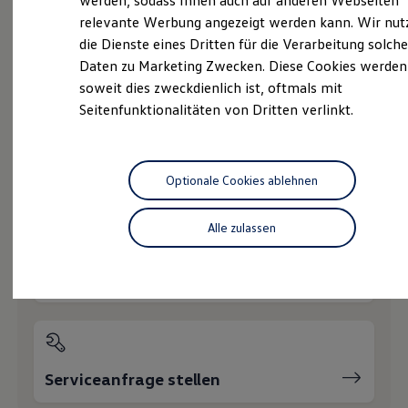
werden, sodass Ihnen auch auf anderen Webseiten
Hybridautos
relevante Werbung angezeigt werden kann. Wir nut
Marke und Erlebnis
die Dienste eines Dritten für die Verarbeitung solche
Volkswagen R und R Experience
R-Modelle
Daten zu Marketing Zwecken. Diese Cookies werden
Probefahrt vereinbaren
R Experience
soweit dies zweckdienlich ist, oftmals mit
Driving Experience
Seitenfunktionalitäten von Dritten verlinkt.
Volkswagen entdecken
Werkbesichtigung
Factory visit
Lifestyle Shop
T-Roc Kollektion
Fahrzeugangebot anfordern
Optionale Cookies ablehnen
Golf Kollektion
ID. Kollektion
Volkswagen Kollektion
Alle zulassen
R-Kollektion
GTI Kollektion
Fußball Drop
Servicetermin buchen
we drive football
#wedriveproud
Besitzer und Service
myVolkswagen
Software Updates
Service und Ersatzteile
Serviceanfrage stellen
Inspektion und HU/AU
Reparaturen und Checks