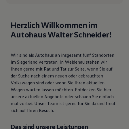
Motorenöl und Flüssigkeiten
Räder und Reifen
Pannen- und Unfallhilfe
Economy Service
Herzlich Willkommen im
Volkswagen Teile
Zubehör
Autohaus Walter Schneider!
Modellspezifisches Zubehör
Schutz und Pflege
Transport
Entertainment und Elektronik
Wir sind als Autohaus an insgesamt fünf Standorten
Individualisieren
Wallbox und Ladekabel
im Siegerland vertreten. In Weidenau stehen wir
Digitale Extras
Ihnen gerne mit Rat und Tat zur Seite, wenn Sie auf
Dienste für Ihr Modell finden
der Suche nach einem neuen oder gebrauchten
Volkswagen Apps, Login und Shop
Handy und Fahrzeug verbinden
Volkswagen sind oder wenn Sie Ihren aktuellen
Updates für Software, Karten und Radio
Wagen warten lassen möchten. Entdecken Sie hier
Über Ihr Auto
unsere aktuellen Angebote oder schauen Sie einfach
Vorgängermodelle
Kundeninformationen
mal vorbei. Unser Team ist gerne für Sie da und freut
Volkswagen Kundenbetreuung
sich auf Ihren Besuch.
Warn- und Kontrollleuchten
Assistenzsysteme
Digitale Betriebsanleitung
Das sind unsere Leistungen
Live Beratung