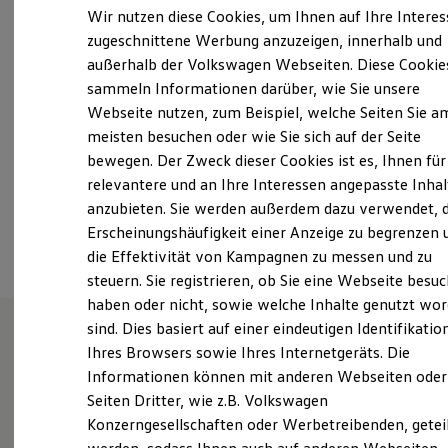
Montag
-
Freitag
07:00
-
18:00
Uhr
Elektrofahrzeugkonzepte
Wir nutzen diese Cookies, um Ihnen auf Ihre Intere
ID. EVERY1
Samstag
09:00
-
12:00
Uhr
zugeschnittene Werbung anzuzeigen, innerhalb und
Reichweite
Sonntag
11:00
-
17:00
Uhr
außerhalb der Volkswagen Webseiten. Diese Cookie
Reichweite der ID. Modelle
Reichweite im Winter
sammeln Informationen darüber, wie Sie unsere
Rekuperation
Webseite nutzen, zum Beispiel, welche Seiten Sie a
team@walter-schneider.de
Laden
meisten besuchen oder wie Sie sich auf der Seite
Laden unterwegs
Laden Zuhause
+49 271 70090
bewegen. Der Zweck dieser Cookies ist es, Ihnen für
Ladestationen finden
relevantere und an Ihre Interessen angepasste Inhal
Ladezeitensimulator
anzubieten. Sie werden außerdem dazu verwendet, d
Batterie
Ansprechpartner
Sicherheit
Erscheinungshäufigkeit einer Anzeige zu begrenzen 
Garantie und Lebensdauer
die Effektivität von Kampagnen zu messen und zu
Nachhaltigkeit
steuern. Sie registrieren, ob Sie eine Webseite besuc
Technologie
Kosten und Kauf
haben oder nicht, sowie welche Inhalte genutzt wo
Verbrauchskosten
sind. Dies basiert auf einer eindeutigen Identifikatio
Kaufoptionen
Ihres Browsers sowie Ihres Internetgeräts. Die
E-Auto-Förderung
Wie können wir
Software und Konnektivität
Informationen können mit anderen Webseiten oder
Die ID. Software 6
Seiten Dritter, wie z.B. Volkswagen
ID. Software Versionen und Updates
Ihnen weiterhelfen?
Konzerngesellschaften oder Werbetreibenden, getei
Digitale Extras
Schnittstellen zu Ihrem ID.