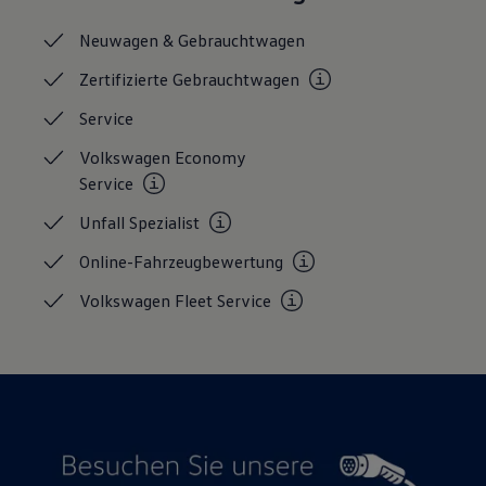
Magazin
Lifestyle
Neuwagen &
Gebrauchtwagen
Transport
Familie
Zertifizierte
Gebrauchtwagen
Elektromobilität
Volkswagen R
Service
Pannen- und Unfallhilfe
Volkswagen Kundenbetreuung
Volkswagen Economy
Service
Unfall
Spezialist
Online-Fahrzeugbewertung
Volkswagen Fleet
Service