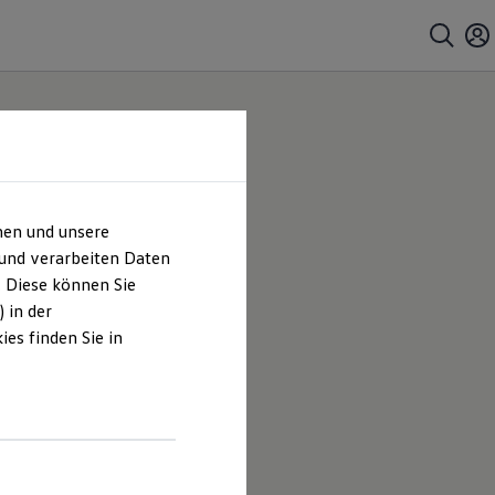
hen und unsere
 und verarbeiten Daten
. Diese können Sie
 in der
es finden Sie in