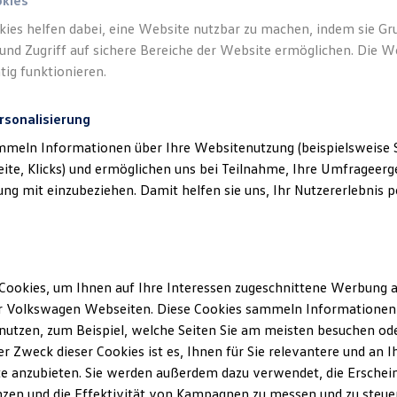
okies
kies helfen dabei, eine Website nutzbar zu machen, indem sie G
und Zugriff auf sichere Bereiche der Website ermöglichen. Die W
hes
)
tig funktionieren.
rsonalisierung
mmeln Informationen über Ihre Websitenutzung (beispielsweise S
eite, Klicks) und ermöglichen uns bei Teilnahme, Ihre Umfrageerge
g mit einzubeziehen. Damit helfen sie uns, Ihr Nutzererlebnis pe
Cookies, um Ihnen auf Ihre Interessen zugeschnittene Werbung a
r Volkswagen Webseiten. Diese Cookies sammeln Informationen 
utzen, zum Beispiel, welche Seiten Sie am meisten besuchen oder
r Zweck dieser Cookies ist es, Ihnen für Sie relevantere und an I
e anzubieten. Sie werden außerdem dazu verwendet, die Erschein
zen und die Effektivität von Kampagnen zu messen und zu steuern