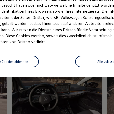
 besucht haben oder nicht, sowie welche Inhalte genutzt worden s
Fahrzeugangebot
Servi
anfordern
 Identifikation Ihres Browsers sowie Ihres Internetgeräts. Die 
iten oder Seiten Dritter, wie z.B. Volkswagen Konzerngesellsch
 geteilt werden, sodass Ihnen auch auf anderen Webseiten rel
kann. Wir nutzen die Dienste eines Dritten für die Verarbeitung 
. Diese Cookies werden, soweit dies zweckdienlich ist, oftmals
Details des Golf
täten von Dritten verlinkt.
e Cookies ablehnen
Alle zulass