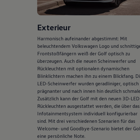
Hybridautos
Marke und Erlebnis
Volkswagen R und R Experience
R-Modelle
Exterieur
R Experience
Driving Experience
Volkswagen entdecken
Harmonisch aufeinander abgestimmt: Mit
Werkbesichtigung
beleuchtendem
Volkswagen
Logo und schnittig
Factory visit
Frontstoßfängern weiß der
Golf
optisch zu
Lifestyle Shop
T-Roc Kollektion
überzeugen. Auch die neuen Scheinwerfer und
Golf Kollektion
Rückleuchten mit optionalen dynamischen
ID. Kollektion
Blinklichtern machen ihn zu einem Blickfang. D
Volkswagen Kollektion
R-Kollektion
LED-Scheinwerfer wurden geradliniger, optisch
GTI Kollektion
prägnanter und nach innen hin deutlich schmale
Fußball Drop
Zusätzlich kann der
Golf
mit den neuen 3D-LED
we drive football
#wedriveproud
Rückleuchten ausgestattet werden, die über das
Besitzer und Service
Infotainmentsystem individuell konfigurierbar
myVolkswagen
sind. Mit drei verschiedenen Szenarien für das
Software Updates
Service und Ersatzteile
Welcome- und Goodbye-Szenario bietet der
Gol
Inspektion und HU/AU
eine persönliche Note.
Reparaturen und Checks