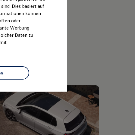
ind. Dies basiert auf
ceanfrage stellen
Informationen können
aften oder
evante Werbung
solcher Daten zu
 mit
en