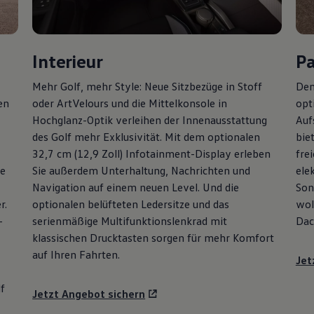
Interieur
P
Mehr
Golf
, mehr Style: Neue Sitzbezüge in Stoff
Den
en
oder ArtVelours und die Mittelkonsole in
opt
Hochglanz-Optik verleihen der Innenausstattung
Auf
des
Golf
mehr Exklusivität. Mit dem optionalen
bie
32,7 cm (12,9 Zoll) Infotainment-Display erleben
fre
ie
Sie außerdem Unterhaltung, Nachrichten und
ele
Navigation auf einem neuen Level. Und die
Son
r.
optionalen belüfteten Ledersitze und das
wol
-
serienmäßige Multifunktionslenkrad mit
Dac
klassischen Drucktasten sorgen für mehr Komfort
auf Ihren Fahrten.
Jet
f
Jetzt Angebot sichern