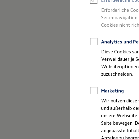
Erforderliche Co
Reifenpakete
Leasing
Erforderliche Coo
Leasing-Angebote
Seitennavigation 
Gebrauchtwagen Leasing
(
Impressum & Rechtlic
Cookies nicht rich
Junge Gebrauchtwagen-Leasing
Elektroauto Leasing
Kleinwagen-Leasing
Analytics und Pe
Leasing ohne Anzahlung
Finanzierung
Diese Cookies sa
Autokredit mit Schlussrate
Versicherungen und Garantien
Verweildauer je S
Kfz-Versicherung
Websiteoptimierun
Restschuldversicherungen
zuzuschneiden.
Garantien
Wartungsverträge
Geschäftskunden
Marketing
Professional Class bei Volkswagen
Großkunden
Wir nutzen diese 
Behörden
und außerhalb de
Direktkunden
Sonderfahrzeuge
unsere Webseite n
Anpfiff zum Gewinn
Seite bewegen. De
Elektromobilität
angepasste Inhalt
Elektroautos
ID. Tutorials
Anzeige zu begren