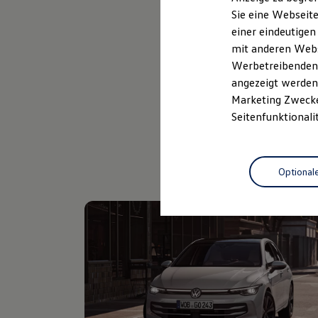
Elektrofahrzeugkonzepte
Sie eine Webseite
ID. EVERY1
Probefahrt vereinbaren
einer eindeutigen
Reichweite
Reichweite der ID. Modelle
mit anderen Webse
Reichweite im Winter
Werbetreibenden,
Rekuperation
angezeigt werden 
Laden
Laden unterwegs
Marketing Zwecken
Laden Zuhause
Seitenfunktionali
Ladestationen finden
Ladezeitensimulator
Batterie
Sicherheit
Optional
Garantie und Lebensdauer
Nachhaltigkeit
Technologie
Kosten und Kauf
Verbrauchskosten
Kaufoptionen
E-Auto-Förderung
Software und Konnektivität
Die ID. Software 6
ID. Software Versionen und Updates
Digitale Extras
Schnittstellen zu Ihrem ID.