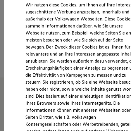
Samstag
08:00
-
12:30
Uhr
Elektrofahrzeugkonzepte
Wir nutzen diese Cookies, um Ihnen auf Ihre Intere
ID. EVERY1
Sonntag
Geschlossen
zugeschnittene Werbung anzuzeigen, innerhalb und
Reichweite
außerhalb der Volkswagen Webseiten. Diese Cookie
Reichweite der ID. Modelle
post@ernst-auto.de
Reichweite im Winter
sammeln Informationen darüber, wie Sie unsere
Rekuperation
Webseite nutzen, zum Beispiel, welche Seiten Sie a
Laden
+49 9561 86300
meisten besuchen oder wie Sie sich auf der Seite
Laden unterwegs
Laden Zuhause
bewegen. Der Zweck dieser Cookies ist es, Ihnen für
Ladestationen finden
relevantere und an Ihre Interessen angepasste Inhal
Ansprechpartner
Ladezeitensimulator
anzubieten. Sie werden außerdem dazu verwendet, d
Batterie
Sicherheit
Erscheinungshäufigkeit einer Anzeige zu begrenzen 
Garantie und Lebensdauer
die Effektivität von Kampagnen zu messen und zu
Nachhaltigkeit
steuern. Sie registrieren, ob Sie eine Webseite besuc
Technologie
Kosten und Kauf
haben oder nicht, sowie welche Inhalte genutzt wo
Verbrauchskosten
sind. Dies basiert auf einer eindeutigen Identifikatio
Herzlich Willkomen beim
Kaufoptionen
Ihres Browsers sowie Ihres Internetgeräts. Die
E-Auto-Förderung
Autohaus Willy Ernst in
Software und Konnektivität
Informationen können mit anderen Webseiten oder
Die ID. Software 6
Coburg
Seiten Dritter, wie z.B. Volkswagen
ID. Software Versionen und Updates
Konzerngesellschaften oder Werbetreibenden, getei
Digitale Extras
Schnittstellen zu Ihrem ID.