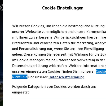
Modelle und Konfigurator
Cookie Einstellungen
Konfigurator
Modelle vergleichen
Konfiguration laden
Zum
Zum
Autosuche
Service
Wir nutzen Cookies, um Ihnen die bestmögliche Nutzung
Hauptinhalt
Footer
Elektroautos
Autohaus Willy Ernst
springen
springen
unserer Webseite zu ermöglichen und unsere Kommunika
ENERGY Sondermodelle
Nutzfahrzeuge
mit Ihnen zu verbessern. Wir berücksichtigen hierbei Ihr
SUV und CUV
4.7
|
286 Bewertungen
Präferenzen und verarbeiten Daten für Marketing, Analyt
Familienautos
und Personalisierung nur, wenn Sie uns Ihre Einwilligung
Kombis
Kompaktwagen
geben. Diese können Sie jederzeit mit Wirkung für die Zu
Sportwagen
im Cookie Manager (Meine Präferenzen verwalten) in der
Schnell verfügbare Fahrzeuge
Angebote und Produkte
Datenschutzerklärung widerrufen. Weitere Informatione
Aktuelle Angebote
unseren eingesetzten Cookies finden Sie in unserer
Cooki
E-Auto-Förderung
Richtlinie
und unserer
Datenschutzerklärung
.
Volkswagen Marktplatz
Die ENERGY Sondermodelle
Folgende Kategorien von Cookies werden durch uns
Junge Gebrauchtwagen und Gebrauchtwagen
Volkswagen Zertifizierte Gebrauchtwagen
eingesetzt:
Elektromobilität bei Gebrauchtwagen
Zubehör- und Serviceangebote
Saisonangebote