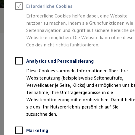
Reifenpakete
Erforderliche Cookies
Leasing
Leasing-Angebote
Erforderliche Cookies helfen dabei, eine Website
Gebrauchtwagen Leasing
nutzbar zu machen, indem sie Grundfunktionen wie
Junge Gebrauchtwagen-Leasing
Elektroauto Leasing
Seitennavigation und Zugriff auf sichere Bereiche de
Kleinwagen-Leasing
Website ermöglichen. Die Website kann ohne diese
Leasing ohne Anzahlung
Cookies nicht richtig funktionieren.
Finanzierung
Autokredit mit Schlussrate
Versicherungen und Garantien
Analytics und Personalisierung
Kfz-Versicherung
Verantwortlich für die Inhalte auf dieser Seite ist die Autohaus
Restschuldversicherungen
Diese Cookies sammeln Informationen über Ihre
Willy Ernst GmbH
(
Impressum & Rechtliches
)
Garantien
Websitenutzung (beispielsweise Seitenaufrufe,
Wartungsverträge
Geschäftskunden
Verweildauer je Seite, Klicks) und ermöglichen uns b
Professional Class bei Volkswagen
Unsere 
Teilnahme, Ihre Umfrageergebnisse in die
Großkunden
Websiteoptimierung mit einzubeziehen. Damit helf
Behörden
Direktkunden
sie uns, Ihr Nutzererlebnis persönlich auf Sie
Sonderfahrzeuge
Neustadter Straße 14, 96450 Coburg
zuzuschneiden.
Anpfiff zum Gewinn
Elektromobilität
Montag
-
Freitag
07:00
-
18:00
Uhr
Elektroautos
Marketing
ID. Tutorials