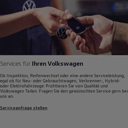
Motorenöl und Flüssigkeiten
Räder und Reifen
Pannen- und Unfallhilfe
Economy Service
Volkswagen Teile
Zubehör
Modellspezifisches Zubehör
Schutz und Pflege
Transport
Entertainment und Elektronik
Individualisieren
Wallbox und Ladekabel
Services für
Ihren
Volkswagen
Digitale Extras
Dienste für Ihr Modell finden
Ob Inspektion, Reifenwechsel oder eine andere Serviceleistung,
Volkswagen Apps, Login und Shop
egal ob für Neu- oder
Gebrauchtwagen
, Verbrenner-, Hybrid-
Handy und Fahrzeug verbinden
oder Elektrofahrzeuge: Profitieren Sie von Qualität und
Updates für Software, Karten und Radio
Volkswagen
Teilen. Fragen Sie den gewünschten
Service
gern bei
Über Ihr Auto
uns an.
Vorgängermodelle
Kundeninformationen
Volkswagen Kundenbetreuung
Serviceanfrage stellen
Warn- und Kontrollleuchten
Assistenzsysteme
Digitale Betriebsanleitung
Live Beratung