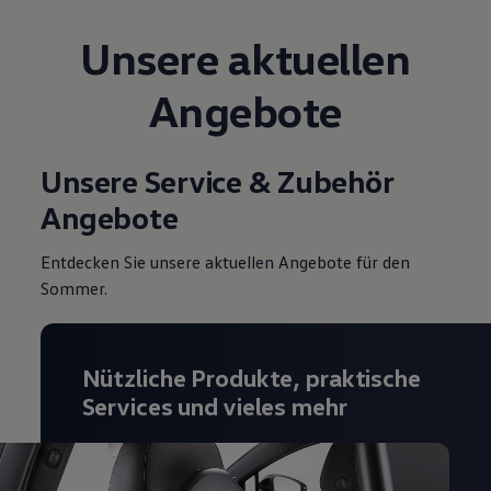
Magazin
Lifestyle
Unsere aktuellen
Transport
Familie
Angebote
Elektromobilität
Volkswagen R
Pannen- und Unfallhilfe
Volkswagen Kundenbetreuung
Unsere Service & Zubehör
Angebote
Entdecken Sie unsere aktuellen Angebote für den
Sommer.
Nützliche Produkte, praktische
Services und vieles mehr