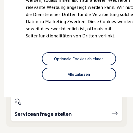
werden, sodass Ihnen auch auf anderen Webseiten
Hybridautos
relevante Werbung angezeigt werden kann. Wir nut
Marke und Erlebnis
die Dienste eines Dritten für die Verarbeitung solche
Volkswagen R und R Experience
Probefahrt vereinbaren
R-Modelle
Daten zu Marketing Zwecken. Diese Cookies werden
R Experience
soweit dies zweckdienlich ist, oftmals mit
Driving Experience
Seitenfunktionalitäten von Dritten verlinkt.
Volkswagen entdecken
Werkbesichtigung
Factory visit
Fahrzeugangebot anfordern
Lifestyle Shop
T-Roc Kollektion
Optionale Cookies ablehnen
Golf Kollektion
ID. Kollektion
Volkswagen Kollektion
Alle zulassen
R-Kollektion
Servicetermin buchen
GTI Kollektion
Fußball Drop
we drive football
#wedriveproud
Besitzer und Service
myVolkswagen
Serviceanfrage stellen
Software Updates
Service und Ersatzteile
Inspektion und HU/AU
Reparaturen und Checks