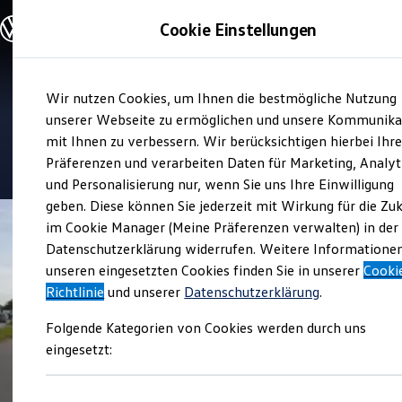
Modelle und Konfigurator
Cookie Einstellungen
Konfigurator
Modelle vergleichen
Konfiguration laden
Zum
Zum
Autosuche
Verkauf und Service
Wir nutzen Cookies, um Ihnen die bestmögliche Nutzung
Hauptinhalt
Footer
Elektroautos
Autohaus Wolfenbüttel
springen
springen
unserer Webseite zu ermöglichen und unsere Kommunika
ENERGY Sondermodelle
Nutzfahrzeuge
mit Ihnen zu verbessern. Wir berücksichtigen hierbei Ihr
SUV und CUV
4.7
|
159 Bewertungen
Präferenzen und verarbeiten Daten für Marketing, Analyt
Familienautos
und Personalisierung nur, wenn Sie uns Ihre Einwilligung
Kombis
Kompaktwagen
geben. Diese können Sie jederzeit mit Wirkung für die Zu
Sportwagen
im Cookie Manager (Meine Präferenzen verwalten) in der
Schnell verfügbare Fahrzeuge
Angebote und Produkte
Datenschutzerklärung widerrufen. Weitere Informatione
Aktuelle Angebote
unseren eingesetzten Cookies finden Sie in unserer
Cooki
E-Auto-Förderung
Richtlinie
und unserer
Datenschutzerklärung
.
Volkswagen Marktplatz
Die ENERGY Sondermodelle
Folgende Kategorien von Cookies werden durch uns
Junge Gebrauchtwagen und Gebrauchtwagen
Volkswagen Zertifizierte Gebrauchtwagen
eingesetzt:
Elektromobilität bei Gebrauchtwagen
Zubehör- und Serviceangebote
Saisonangebote