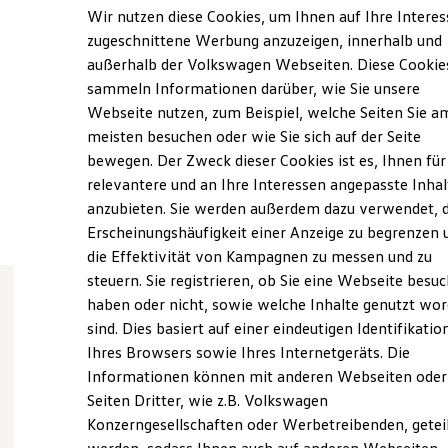
Samstag
09:00
-
13:00
Uhr
Elektrofahrzeugkonzepte
Wir nutzen diese Cookies, um Ihnen auf Ihre Intere
ID. EVERY1
Sonntag
Geschlossen
zugeschnittene Werbung anzuzeigen, innerhalb und
Reichweite
außerhalb der Volkswagen Webseiten. Diese Cookie
Reichweite der ID. Modelle
info@ahwf.de
Reichweite im Winter
sammeln Informationen darüber, wie Sie unsere
Rekuperation
Webseite nutzen, zum Beispiel, welche Seiten Sie a
Laden
+49 5331 40090
meisten besuchen oder wie Sie sich auf der Seite
Laden unterwegs
Laden Zuhause
bewegen. Der Zweck dieser Cookies ist es, Ihnen für
Ladestationen finden
relevantere und an Ihre Interessen angepasste Inhal
Ansprechpartner
Ladezeitensimulator
anzubieten. Sie werden außerdem dazu verwendet, d
Batterie
Sicherheit
Erscheinungshäufigkeit einer Anzeige zu begrenzen 
Garantie und Lebensdauer
die Effektivität von Kampagnen zu messen und zu
Nachhaltigkeit
steuern. Sie registrieren, ob Sie eine Webseite besuc
Technologie
Kosten und Kauf
haben oder nicht, sowie welche Inhalte genutzt wo
Verbrauchskosten
sind. Dies basiert auf einer eindeutigen Identifikatio
Wie können wir
Kaufoptionen
Ihres Browsers sowie Ihres Internetgeräts. Die
E-Auto-Förderung
Software und Konnektivität
Informationen können mit anderen Webseiten oder
Ihnen weiterhelfen?
Die ID. Software 6
Seiten Dritter, wie z.B. Volkswagen
ID. Software Versionen und Updates
Konzerngesellschaften oder Werbetreibenden, getei
Digitale Extras
Schnittstellen zu Ihrem ID.