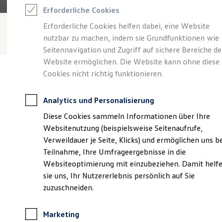
Reifenpakete
Erforderliche Cookies
Leasing
Leasing-Angebote
Erforderliche Cookies helfen dabei, eine Website
Gebrauchtwagen Leasing
nutzbar zu machen, indem sie Grundfunktionen wie
Junge Gebrauchtwagen-Leasing
Elektroauto Leasing
Seitennavigation und Zugriff auf sichere Bereiche de
Kleinwagen-Leasing
Website ermöglichen. Die Website kann ohne diese
Leasing ohne Anzahlung
Cookies nicht richtig funktionieren.
Finanzierung
Autokredit mit Schlussrate
Versicherungen und Garantien
Analytics und Personalisierung
Kfz-Versicherung
Verantwortlich für die Inhalte auf dieser Seite ist die Autohaus
Restschuldversicherungen
Diese Cookies sammeln Informationen über Ihre
Wolfenbüttel GmbH
(
Impressum & Rechtliches
)
Garantien
Websitenutzung (beispielsweise Seitenaufrufe,
Wartungsverträge
Geschäftskunden
Verweildauer je Seite, Klicks) und ermöglichen uns b
Professional Class bei Volkswagen
Unsere 
Teilnahme, Ihre Umfrageergebnisse in die
Großkunden
Websiteoptimierung mit einzubeziehen. Damit helf
Behörden
Direktkunden
sie uns, Ihr Nutzererlebnis persönlich auf Sie
Sonderfahrzeuge
Frankfurter Straße 37, 38304 Wolfenbüttel
zuzuschneiden.
Anpfiff zum Gewinn
Elektromobilität
Montag
-
Freitag
07:00
-
18:00
Uhr
Elektroautos
Marketing
ID. Tutorials