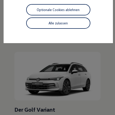
Der ID.4
Motorenöl und Flüssigkeiten
Räder und Reifen
Optionale Cookies ablehnen
Pannen- und Unfallhilfe
Kraftvoll wie ein SUV, nachhaltig wie ein ID.
Economy Service
Entdecken Sie den ID.4!
Volkswagen Teile
Alle zulassen
Zubehör
Mehr zum ID.4 erfahren
Modellspezifisches Zubehör
Schutz und Pflege
Transport
Entertainment und Elektronik
Individualisieren
Wallbox und Ladekabel
Digitale Extras
Dienste für Ihr Modell finden
Volkswagen Apps, Login und Shop
Handy und Fahrzeug verbinden
Updates für Software, Karten und Radio
Über Ihr Auto
Vorgängermodelle
Kundeninformationen
Volkswagen Kundenbetreuung
Warn- und Kontrollleuchten
Assistenzsysteme
Der Golf Variant
Digitale Betriebsanleitung
Live Beratung