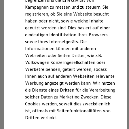
begrenzen und die Effektivität von
Hybridautos
Kampagnen zu messen und zu steuern. Sie
Marke und Erlebnis
Der T-Cross
registrieren, ob Sie eine Webseite besucht
Volkswagen R und R Experience
R-Modelle
haben oder nicht, sowie welche Inhalte
R Experience
Wendig, flexibel, vielseitig. Entdecken Sie den
genutzt worden sind. Dies basiert auf einer
Driving Experience
T‑Cross.
eindeutigen Identifikation Ihres Browsers
Volkswagen entdecken
Werkbesichtigung
sowie Ihres Internetgeräts. Die
Mehr zum T-Cross erfahren
Factory visit
Informationen können mit anderen
Lifestyle Shop
Webseiten oder Seiten Dritter, wie z.B.
T-Roc Kollektion
Golf Kollektion
Volkswagen Konzerngesellschaften oder
ID. Kollektion
Werbetreibenden, geteilt werden, sodass
Volkswagen Kollektion
Ihnen auch auf anderen Webseiten relevante
R-Kollektion
GTI Kollektion
Werbung angezeigt werden kann. Wir nutzen
Fußball Drop
die Dienste eines Dritten für die Verarbeitung
we drive football
solcher Daten zu Marketing Zwecken. Diese
#wedriveproud
Besitzer und Service
Cookies werden, soweit dies zweckdienlich
myVolkswagen
ist, oftmals mit Seitenfunktionalitäten von
Software Updates
Dritten verlinkt.
Service und Ersatzteile
Inspektion und HU/AU
Reparaturen und Checks