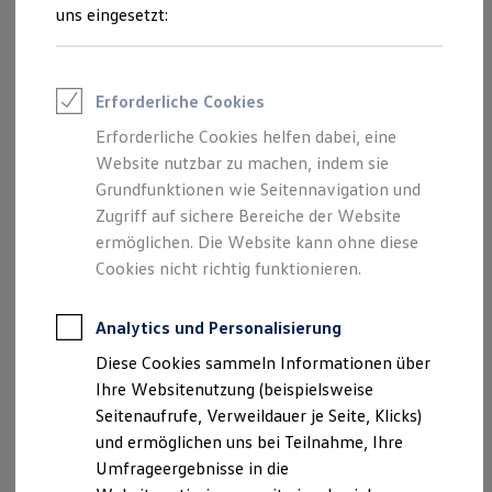
Reifenpakete
uns eingesetzt:
Leasing
Leasing-Angebote
Gebrauchtwagen Leasing
Junge Gebrauchtwagen-Leasing
Erforderliche Cookies
Elektroauto Leasing
Der Polo
Kleinwagen-Leasing
Erforderliche Cookies helfen dabei, eine
Leasing ohne Anzahlung
Website nutzbar zu machen, indem sie
Kompakt, wendig und voller Möglichkeiten.
Finanzierung
Autokredit mit Schlussrate
Grundfunktionen wie Seitennavigation und
Entdecken Sie den Polo.
Versicherungen und Garantien
Zugriff auf sichere Bereiche der Website
Kfz-Versicherung
Mehr zum Polo erfahren
ermöglichen. Die Website kann ohne diese
Restschuldversicherungen
Garantien
Cookies nicht richtig funktionieren.
Wartungsverträge
Geschäftskunden
Professional Class bei Volkswagen
Analytics und Personalisierung
Großkunden
Diese Cookies sammeln Informationen über
Behörden
Direktkunden
Ihre Websitenutzung (beispielsweise
Sonderfahrzeuge
Seitenaufrufe, Verweildauer je Seite, Klicks)
Anpfiff zum Gewinn
und ermöglichen uns bei Teilnahme, Ihre
Elektromobilität
Elektroautos
Umfrageergebnisse in die
ID. Tutorials