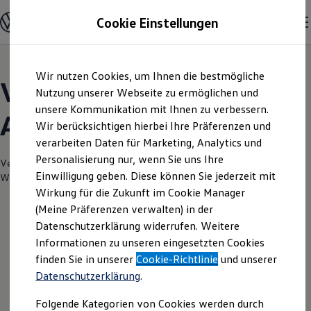
Modelle und Konfigurator
Cookie Einstellungen
Konfigurator
Modelle vergleichen
Konfiguration laden
Zum
Zum
Autosuche
Wir nutzen Cookies, um Ihnen die bestmögliche
Hauptinhalt
Footer
Elektroautos
Volkswagen Modelle |
springen
springen
Nutzung unserer Webseite zu ermöglichen und
ENERGY Sondermodelle
Nutzfahrzeuge
unsere Kommunikation mit Ihnen zu verbessern.
Autohaus Wolfenbüttel
SUV und CUV
Wir berücksichtigen hierbei Ihre Präferenzen und
Familienautos
verarbeiten Daten für Marketing, Analytics und
Kombis
Kompaktwagen
Personalisierung nur, wenn Sie uns Ihre
Verantwortlich für die Inhalte auf dieser Seite ist die Autohaus
Sportwagen
Einwilligung geben. Diese können Sie jederzeit mit
Wolfenbüttel GmbH
(
Impressum & Rechtliches
)
Schnell verfügbare Fahrzeuge
Angebote und Produkte
Wirkung für die Zukunft im Cookie Manager
Aktuelle Angebote
(Meine Präferenzen verwalten) in der
E-Auto-Förderung
Datenschutzerklärung widerrufen. Weitere
Volkswagen Marktplatz
Informationen zu unseren eingesetzten Cookies
Die ENERGY Sondermodelle
Junge Gebrauchtwagen und Gebrauchtwagen
finden Sie in unserer
Cookie-Richtlinie
und unserer
Volkswagen Zertifizierte Gebrauchtwagen
Datenschutzerklärung
.
Elektromobilität bei Gebrauchtwagen
Zubehör- und Serviceangebote
Folgende Kategorien von Cookies werden durch
Saisonangebote