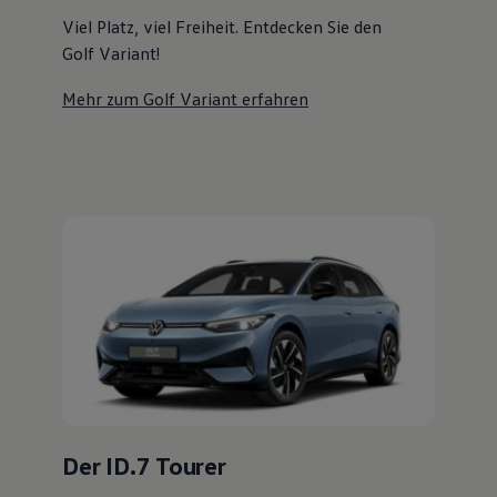
Magazin
Viel Platz, viel Freiheit. Entdecken Sie den
Lifestyle
Golf Variant!
Transport
Familie
Elektromobilität
Mehr zum Golf Variant erfahren
Volkswagen R
Pannen- und Unfallhilfe
Volkswagen Kundenbetreuung
Der ID.7 Tourer