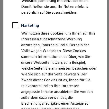
Websiteoptimierung mit einzubeziehen.
Elektrofahrzeugkonzepte
Damit helfen sie uns, Ihr Nutzererlebnis
ID. EVERY1
Reichweite
persönlich auf Sie zuzuschneiden.
Reichweite der ID. Modelle
Der neue ID.3 Neo
Reichweite im Winter
Rekuperation
Marketing
So geht neu. Klar im Design. Stark im Alltag.
Laden
Wir nutzen diese Cookies, um Ihnen auf Ihre
Laden unterwegs
Entdecken Sie jetzt den neuen ID.3 Neo!
Laden Zuhause
Interessen zugeschnittene Werbung
Ladestationen finden
Mehr zum ID.3 Neo erfahren
anzuzeigen, innerhalb und außerhalb der
Ladezeitensimulator
Volkswagen Webseiten. Diese Cookies
Batterie
Sicherheit
sammeln Informationen darüber, wie Sie
Garantie und Lebensdauer
unsere Webseite nutzen, zum Beispiel,
Nachhaltigkeit
welche Seiten Sie am meisten besuchen oder
Technologie
Kosten und Kauf
wie Sie sich auf der Seite bewegen. Der
Verbrauchskosten
Zweck dieser Cookies ist es, Ihnen für Sie
Kaufoptionen
relevantere und an Ihre Interessen
E-Auto-Förderung
Software und Konnektivität
angepasste Inhalte anzubieten. Sie werden
Die ID. Software 6
außerdem dazu verwendet, die
ID. Software Versionen und Updates
Erscheinungshäufigkeit einer Anzeige zu
Digitale Extras
Schnittstellen zu Ihrem ID.