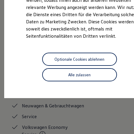
werden, sodass Ihnen auch auf anderen Webseiten
Hybridautos
relevante Werbung angezeigt werden kann. Wir nut
Marke und Erlebnis
Servicetermin buchen
die Dienste eines Dritten für die Verarbeitung solche
Volkswagen R und R Experience
R-Modelle
Daten zu Marketing Zwecken. Diese Cookies werden
R Experience
soweit dies zweckdienlich ist, oftmals mit
Driving Experience
Seitenfunktionalitäten von Dritten verlinkt.
Volkswagen entdecken
Werkbesichtigung
Serviceanfrage stellen
Factory visit
Lifestyle Shop
T-Roc Kollektion
Optionale Cookies ablehnen
Golf Kollektion
ID. Kollektion
Volkswagen Kollektion
Alle zulassen
Unsere Leistungen
im
R-Kollektion
GTI Kollektion
Überblick
Fußball Drop
we drive football
#wedriveproud
Neuwagen &
Gebrauchtwagen
Besitzer und Service
myVolkswagen
Service
Software Updates
Service und Ersatzteile
Volkswagen Economy
Inspektion und HU/AU
Reparaturen und Checks