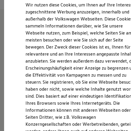
Elektrofahrzeugkonzepte
Wir nutzen diese Cookies, um Ihnen auf Ihre Intere
ID. EVERY1
zugeschnittene Werbung anzuzeigen, innerhalb und
Reichweite
außerhalb der Volkswagen Webseiten. Diese Cookie
Reichweite der ID. Modelle
Reichweite im Winter
sammeln Informationen darüber, wie Sie unsere
Wie können wir
Rekuperation
Webseite nutzen, zum Beispiel, welche Seiten Sie a
Laden
meisten besuchen oder wie Sie sich auf der Seite
Laden unterwegs
Ihnen weiterhelfen?
Laden Zuhause
bewegen. Der Zweck dieser Cookies ist es, Ihnen für
Ladestationen finden
relevantere und an Ihre Interessen angepasste Inhal
Ladezeitensimulator
anzubieten. Sie werden außerdem dazu verwendet, d
Batterie
Sicherheit
Erscheinungshäufigkeit einer Anzeige zu begrenzen 
Garantie und Lebensdauer
die Effektivität von Kampagnen zu messen und zu
Nachhaltigkeit
Probefahrt vereinbaren
steuern. Sie registrieren, ob Sie eine Webseite besuc
Technologie
Kosten und Kauf
haben oder nicht, sowie welche Inhalte genutzt wo
Verbrauchskosten
sind. Dies basiert auf einer eindeutigen Identifikatio
Kaufoptionen
Ihres Browsers sowie Ihres Internetgeräts. Die
E-Auto-Förderung
Software und Konnektivität
Fahrzeugangebot anfordern
Informationen können mit anderen Webseiten oder
Die ID. Software 6
Seiten Dritter, wie z.B. Volkswagen
ID. Software Versionen und Updates
Konzerngesellschaften oder Werbetreibenden, getei
Digitale Extras
Schnittstellen zu Ihrem ID.