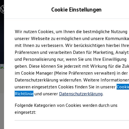
Modelle und Konfigurator
Cookie Einstellungen
Konfigurator
Modelle vergleichen
Konfiguration laden
Zum
Zum
Autosuche
Verkauf und Service
Wir nutzen Cookies, um Ihnen die bestmögliche Nutzung
Hauptinhalt
Footer
Elektroautos
Autohaus Zyrull
springen
springen
unserer Webseite zu ermöglichen und unsere Kommunika
ENERGY Sondermodelle
Nutzfahrzeuge
mit Ihnen zu verbessern. Wir berücksichtigen hierbei Ihr
SUV und CUV
4.7
|
248 Bewertungen
Präferenzen und verarbeiten Daten für Marketing, Analyt
Familienautos
und Personalisierung nur, wenn Sie uns Ihre Einwilligung
Kombis
Kompaktwagen
geben. Diese können Sie jederzeit mit Wirkung für die Zu
Sportwagen
im Cookie Manager (Meine Präferenzen verwalten) in der
Schnell verfügbare Fahrzeuge
Angebote und Produkte
Datenschutzerklärung widerrufen. Weitere Informatione
Aktuelle Angebote
unseren eingesetzten Cookies finden Sie in unserer
Cooki
E-Auto-Förderung
Richtlinie
und unserer
Datenschutzerklärung
.
Volkswagen Marktplatz
Die ENERGY Sondermodelle
Folgende Kategorien von Cookies werden durch uns
Junge Gebrauchtwagen und Gebrauchtwagen
Volkswagen Zertifizierte Gebrauchtwagen
eingesetzt:
Elektromobilität bei Gebrauchtwagen
Zubehör- und Serviceangebote
Verantwortlich für die Inhalte auf dieser Seite ist die Zyrull GmbH
Saisonangebote
(
Impressum & Rechtliches
)