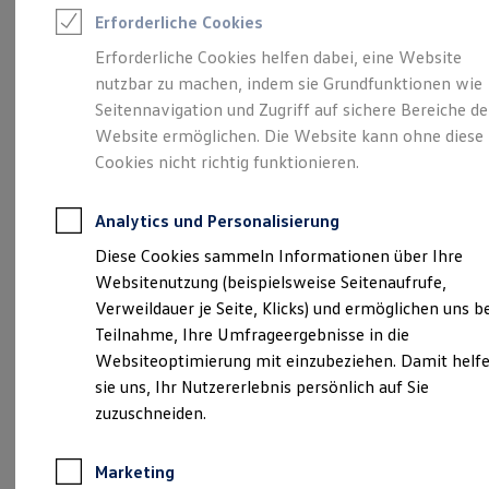
Reifenpakete
Erforderliche Cookies
Leasing
Leasing-Angebote
Erforderliche Cookies helfen dabei, eine Website
Gebrauchtwagen Leasing
Unsere 
nutzbar zu machen, indem sie Grundfunktionen wie
Junge Gebrauchtwagen-Leasing
Elektroauto Leasing
Seitennavigation und Zugriff auf sichere Bereiche de
Kleinwagen-Leasing
Website ermöglichen. Die Website kann ohne diese
Leasing ohne Anzahlung
Tritschlerstraße 7, 66606 St. Wendel
Cookies nicht richtig funktionieren.
Finanzierung
Autokredit mit Schlussrate
Versicherungen und Garantien
Montag
-
Freitag
08:00
-
18:00
Uhr
Analytics und Personalisierung
Kfz-Versicherung
Samstag
09:00
-
13:00
Uhr
Restschuldversicherungen
Diese Cookies sammeln Informationen über Ihre
Garantien
Sonntag
Geschlossen
Websitenutzung (beispielsweise Seitenaufrufe,
Wartungsverträge
Geschäftskunden
Verweildauer je Seite, Klicks) und ermöglichen uns b
info.wnd@autohaus-zyrull.de
Professional Class bei Volkswagen
Teilnahme, Ihre Umfrageergebnisse in die
Großkunden
Websiteoptimierung mit einzubeziehen. Damit helf
Behörden
+49 6851 994000
Direktkunden
sie uns, Ihr Nutzererlebnis persönlich auf Sie
Sonderfahrzeuge
zuzuschneiden.
Anpfiff zum Gewinn
Ansprechpartner
Elektromobilität
Elektroautos
Marketing
ID. Tutorials