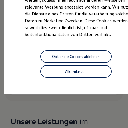
werden, sodass Ihnen auch auf anderen Webseiten
Hybridautos
relevante Werbung angezeigt werden kann. Wir nut
Marke und Erlebnis
die Dienste eines Dritten für die Verarbeitung solche
Volkswagen R und R Experience
R-Modelle
Daten zu Marketing Zwecken. Diese Cookies werden
Probefahrt vereinbaren
R Experience
soweit dies zweckdienlich ist, oftmals mit
Driving Experience
Seitenfunktionalitäten von Dritten verlinkt.
Volkswagen entdecken
Werkbesichtigung
Factory visit
Lifestyle Shop
T-Roc Kollektion
Fahrzeugangebot anfordern
Optionale Cookies ablehnen
Golf Kollektion
ID. Kollektion
Volkswagen Kollektion
Alle zulassen
R-Kollektion
GTI Kollektion
Fußball Drop
Serviceanfrage stellen
we drive football
#wedriveproud
Besitzer und Service
myVolkswagen
Software Updates
Service und Ersatzteile
Unsere Leistungen
im
Inspektion und HU/AU
Reparaturen und Checks