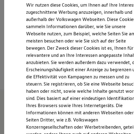
Montag
-
Freitag
07:30
-
18:00
Uhr
Elektrofahrzeugkonzepte
Wir nutzen diese Cookies, um Ihnen auf Ihre Intere
ID. EVERY1
Samstag
07:30
-
14:00
Uhr
zugeschnittene Werbung anzuzeigen, innerhalb und
Reichweite
Sonntag
Geschlossen
außerhalb der Volkswagen Webseiten. Diese Cookie
Reichweite der ID. Modelle
Reichweite im Winter
sammeln Informationen darüber, wie Sie unsere
Rekuperation
Webseite nutzen, zum Beispiel, welche Seiten Sie a
mail@eifelmosel.de
Laden
meisten besuchen oder wie Sie sich auf der Seite
Laden unterwegs
Laden Zuhause
+49 6561 6004800
bewegen. Der Zweck dieser Cookies ist es, Ihnen für
Ladestationen finden
relevantere und an Ihre Interessen angepasste Inhal
Ladezeitensimulator
anzubieten. Sie werden außerdem dazu verwendet, d
Batterie
Ansprechpartner
Sicherheit
Erscheinungshäufigkeit einer Anzeige zu begrenzen 
Garantie und Lebensdauer
die Effektivität von Kampagnen zu messen und zu
Nachhaltigkeit
steuern. Sie registrieren, ob Sie eine Webseite besuc
Technologie
Kosten und Kauf
haben oder nicht, sowie welche Inhalte genutzt wo
Verbrauchskosten
sind. Dies basiert auf einer eindeutigen Identifikatio
Kaufoptionen
Ihres Browsers sowie Ihres Internetgeräts. Die
E-Auto-Förderung
Wie können wir
Software und Konnektivität
Informationen können mit anderen Webseiten oder
Die ID. Software 6
Seiten Dritter, wie z.B. Volkswagen
ID. Software Versionen und Updates
Ihnen weiterhelfen?
Konzerngesellschaften oder Werbetreibenden, getei
Digitale Extras
Schnittstellen zu Ihrem ID.