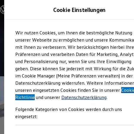
Modelle und Konfigurator
Cookie Einstellungen
Konfigurator
Modelle vergleichen
Konfiguration laden
Zum
Zum
Autosuche
Verkauf und Service
Wir nutzen Cookies, um Ihnen die bestmögliche Nutzung
Hauptinhalt
Footer
Elektroautos
Automobilwelt Eifel - Mosel
springen
springen
unserer Webseite zu ermöglichen und unsere Kommunika
ENERGY Sondermodelle
Nutzfahrzeuge
mit Ihnen zu verbessern. Wir berücksichtigen hierbei Ihr
Bitburg
SUV und CUV
Präferenzen und verarbeiten Daten für Marketing, Analyt
Familienautos
und Personalisierung nur, wenn Sie uns Ihre Einwilligung
Kombis
4.4
|
139 Bewertungen
Kompaktwagen
geben. Diese können Sie jederzeit mit Wirkung für die Zu
Sportwagen
im Cookie Manager (Meine Präferenzen verwalten) in der
Schnell verfügbare Fahrzeuge
Angebote und Produkte
Datenschutzerklärung widerrufen. Weitere Informatione
Aktuelle Angebote
unseren eingesetzten Cookies finden Sie in unserer
Cooki
E-Auto-Förderung
Richtlinie
und unserer
Datenschutzerklärung
.
Volkswagen Marktplatz
Die ENERGY Sondermodelle
Folgende Kategorien von Cookies werden durch uns
Junge Gebrauchtwagen und Gebrauchtwagen
Volkswagen Zertifizierte Gebrauchtwagen
eingesetzt:
Elektromobilität bei Gebrauchtwagen
Zubehör- und Serviceangebote
Saisonangebote