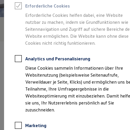
Reifenpakete
Erforderliche Cookies
Leasing
Leasing-Angebote
Erforderliche Cookies helfen dabei, eine Website
Gebrauchtwagen Leasing
nutzbar zu machen, indem sie Grundfunktionen wie
Junge Gebrauchtwagen-Leasing
Elektroauto Leasing
Seitennavigation und Zugriff auf sichere Bereiche de
Kleinwagen-Leasing
Website ermöglichen. Die Website kann ohne diese
Leasing ohne Anzahlung
Cookies nicht richtig funktionieren.
Finanzierung
Autokredit mit Schlussrate
Versicherungen und Garantien
Analytics und Personalisierung
Kfz-Versicherung
Restschuldversicherungen
Diese Cookies sammeln Informationen über Ihre
Garantien
Verantwortlich für die Inhalte auf dieser Seite ist die
Websitenutzung (beispielsweise Seitenaufrufe,
Wartungsverträge
Automobilwelt Eifel - Mosel GmbH
(
Impressum & Rechtliches
)
Geschäftskunden
Verweildauer je Seite, Klicks) und ermöglichen uns b
Professional Class bei Volkswagen
Teilnahme, Ihre Umfrageergebnisse in die
Großkunden
Websiteoptimierung mit einzubeziehen. Damit helf
Behörden
Unsere 
Direktkunden
sie uns, Ihr Nutzererlebnis persönlich auf Sie
Sonderfahrzeuge
zuzuschneiden.
Anpfiff zum Gewinn
Elektromobilität
Dieselstraße 18, 54634 Bitburg
Elektroautos
Marketing
ID. Tutorials