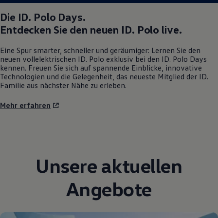
Magazin
Die
ID. Polo
Days.
Lifestyle
Transport
Entdecken Sie den neuen
ID. Polo
live.
Familie
Elektromobilität
Eine Spur smarter, schneller und geräumiger: Lernen Sie den
Volkswagen R
neuen vollelektrischen
ID. Polo
exklusiv bei den
ID. Polo
Days
Pannen- und Unfallhilfe
kennen. Freuen Sie sich auf spannende Einblicke, innovative
Volkswagen Kundenbetreuung
Technologien und die Gelegenheit, das neueste Mitglied der ID.
Familie aus nächster Nähe zu erleben.
Mehr erfahren
Unsere aktuellen
Angebote