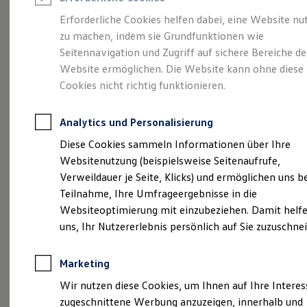
Reifenpakete
Leasing
Erforderliche Cookies helfen dabei, eine Website nu
Leasing-Angebote
zu machen, indem sie Grundfunktionen wie
Größer. Entspannter.
Gebrauchtwagen Leasing
Seitennavigation und Zugriff auf sichere Bereiche de
Junge Gebrauchtwagen-Leasing
Elektroauto Leasing
Website ermöglichen. Die Website kann ohne diese
Reichweiter.
Der ID.7.
Kleinwagen-Leasing
Cookies nicht richtig funktionieren.
Leasing ohne Anzahlung
Finanzierung
Autokredit mit Schlussrate
Analytics und Personalisierung
Versicherungen und Garantien
Kfz-Versicherung
Diese Cookies sammeln Informationen über Ihre
Restschuldversicherungen
Websitenutzung (beispielsweise Seitenaufrufe,
Garantien
Verweildauer je Seite, Klicks) und ermöglichen uns b
Wartungsverträge
Geschäftskunden
Teilnahme, Ihre Umfrageergebnisse in die
Professional Class bei Volkswagen
Websiteoptimierung mit einzubeziehen. Damit helfe
Großkunden
uns, Ihr Nutzererlebnis persönlich auf Sie zuzuschne
Behörden
(
Impressum & Rechtliches
)
Direktkunden
Sonderfahrzeuge
Marketing
Anpfiff zum Gewinn
Elektromobilität
Wir nutzen diese Cookies, um Ihnen auf Ihre Intere
Elektroautos
zugeschnittene Werbung anzuzeigen, innerhalb und
ID. Tutorials