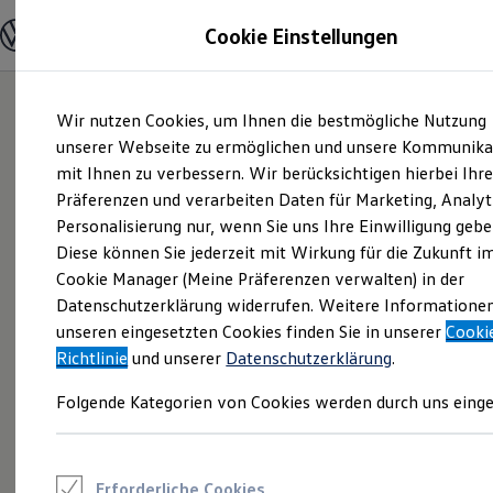
Modelle und Konfigurator
Cookie Einstellungen
Konfigurator
Modelle vergleichen
Konfiguration laden
Zum
Zum
Autosuche
Wir nutzen Cookies, um Ihnen die bestmögliche Nutzung
Hauptinhalt
Footer
Elektroautos
springen
springen
unserer Webseite zu ermöglichen und unsere Kommunika
ENERGY Sondermodelle
Nutzfahrzeuge
mit Ihnen zu verbessern. Wir berücksichtigen hierbei Ihr
SUV und CUV
Präferenzen und verarbeiten Daten für Marketing, Analyt
Familienautos
Personalisierung nur, wenn Sie uns Ihre Einwilligung gebe
Kombis
Kompaktwagen
Diese können Sie jederzeit mit Wirkung für die Zukunft i
Sportwagen
Cookie Manager (Meine Präferenzen verwalten) in der
Schnell verfügbare Fahrzeuge
Angebote und Produkte
Datenschutzerklärung widerrufen. Weitere Informatione
Aktuelle Angebote
unseren eingesetzten Cookies finden Sie in unserer
Cooki
E-Auto-Förderung
Richtlinie
und unserer
Datenschutzerklärung
.
Volkswagen Marktplatz
Die ENERGY Sondermodelle
Folgende Kategorien von Cookies werden durch uns einge
Junge Gebrauchtwagen und Gebrauchtwagen
Volkswagen Zertifizierte Gebrauchtwagen
Elektromobilität bei Gebrauchtwagen
Zubehör- und Serviceangebote
Saisonangebote
Erforderliche Cookies