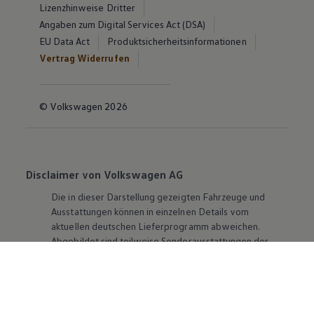
Lizenzhinweise Dritter
Angaben zum Digital Services Act (DSA)
EU Data Act
Produktsicherheitsinformationen
Vertrag Widerrufen
© Volkswagen 2026
Disclaimer von Volkswagen AG
Die in dieser Darstellung gezeigten Fahrzeuge und
Ausstattungen können in einzelnen Details vom
aktuellen deutschen Lieferprogramm abweichen.
Abgebildet sind teilweise Sonderausstattungen der
Fahrzeuge gegen Mehrpreis.
Bitte beachten Sie auch unseren Konfigurator für eine
Übersicht der aktuell verfügbaren Modelle und
Ausstattungen.