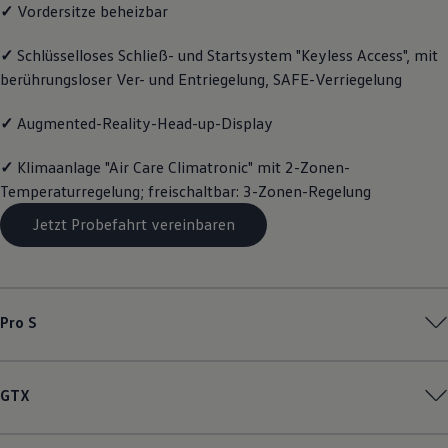
✓
Vordersitze beheizbar
Magazin
Lifestyle
Transport
✓
Schlüsselloses Schließ- und Startsystem "Keyless Access", mit
Familie
berührungsloser Ver- und Entriegelung, SAFE-Verriegelung
Elektromobilität
Volkswagen R
✓
Augmented-Reality-Head-up-Display
Pannen- und Unfallhilfe
Volkswagen Kundenbetreuung
✓
Klimaanlage "Air Care Climatronic" mit 2-Zonen-
Temperaturregelung; freischaltbar: 3-Zonen-Regelung
Jetzt Probefahrt vereinbaren
Pro S
GTX