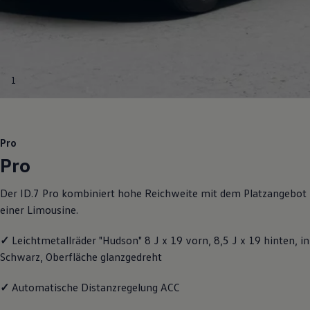
Motorenöl und Flüssigkeiten
Räder und Reifen
Pannen- und Unfallhilfe
Economy Service
Volkswagen Teile
Zubehör
1
Modellspezifisches Zubehör
Schutz und Pflege
Transport
Entertainment und Elektronik
Individualisieren
Pro
Wallbox und Ladekabel
Pro
Digitale Extras
Dienste für Ihr Modell finden
Volkswagen Apps, Login und Shop
Der ID.7 Pro kombiniert hohe Reichweite mit dem Platzangebot
Handy und Fahrzeug verbinden
einer Limousine.
Updates für Software, Karten und Radio
Über Ihr Auto
Vorgängermodelle
✓
Leichtmetallräder "Hudson" 8 J x 19 vorn, 8,5 J x 19 hinten, in
Kundeninformationen
Schwarz, Oberfläche glanzgedreht
Volkswagen Kundenbetreuung
Warn- und Kontrollleuchten
Assistenzsysteme
✓
Automatische Distanzregelung ACC
Digitale Betriebsanleitung
Live Beratung