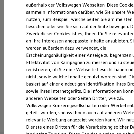
Elektrofahrzeugkonzepte
außerhalb der Volkswagen Webseiten. Diese Cookie
Probefahrt vereinbaren
ID. EVERY1
sammeln Informationen darüber, wie Sie unsere We
Reichweite
nutzen, zum Beispiel, welche Seiten Sie am meisten
Reichweite der ID. Modelle
Reichweite im Winter
besuchen oder wie Sie sich auf der Seite bewegen. D
Rekuperation
Zweck dieser Cookies ist es, Ihnen für Sie relevante
Laden
an Ihre Interessen angepasste Inhalte anzubieten. S
Fahrzeugangebot anfordern
Laden unterwegs
Laden Zuhause
werden außerdem dazu verwendet, die
Ladestationen finden
Erscheinungshäufigkeit einer Anzeige zu begrenzen 
Ladezeitensimulator
Effektivität von Kampagnen zu messen und zu steue
Batterie
Sicherheit
registrieren, ob Sie eine Webseite besucht haben od
Garantie und Lebensdauer
Servicetermin buchen
nicht, sowie welche Inhalte genutzt worden sind. Di
Nachhaltigkeit
basiert auf einer eindeutigen Identifikation Ihres B
Technologie
Kosten und Kauf
sowie Ihres Internetgeräts. Die Informationen kön
Verbrauchskosten
anderen Webseiten oder Seiten Dritter, wie z.B.
Kaufoptionen
Volkswagen Konzerngesellschaften oder Werbetrei
E-Auto-Förderung
Serviceanfrage stellen
Software und Konnektivität
geteilt werden, sodass Ihnen auch auf anderen Web
Die ID. Software 6
relevante Werbung angezeigt werden kann. Wir nut
ID. Software Versionen und Updates
Dienste eines Dritten für die Verarbeitung solcher D
Digitale Extras
Schnittstellen zu Ihrem ID.