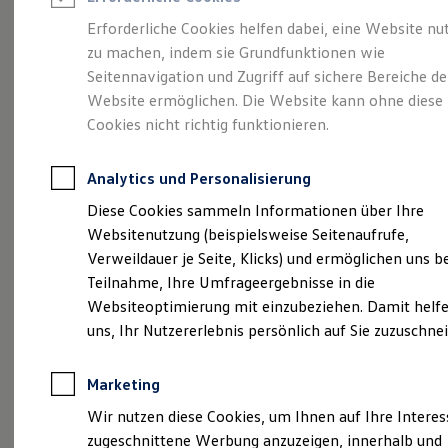
Reifenpakete
Leasing
Erforderliche Cookies helfen dabei, eine Website nu
Leasing-Angebote
zu machen, indem sie Grundfunktionen wie
Der ID.7 Tourer
Gebrauchtwagen Leasing
Seitennavigation und Zugriff auf sichere Bereiche de
Junge Gebrauchtwagen-Leasing
Elektroauto Leasing
Website ermöglichen. Die Website kann ohne diese
Kleinwagen-Leasing
Cookies nicht richtig funktionieren.
Leasing ohne Anzahlung
Finanzierung
Autokredit mit Schlussrate
Analytics und Personalisierung
Versicherungen und Garantien
Kfz-Versicherung
Diese Cookies sammeln Informationen über Ihre
Restschuldversicherungen
Websitenutzung (beispielsweise Seitenaufrufe,
Garantien
Verweildauer je Seite, Klicks) und ermöglichen uns b
Wartungsverträge
Geschäftskunden
Teilnahme, Ihre Umfrageergebnisse in die
(
Impressum & Rechtliches
)
Professional Class bei Volkswagen
Websiteoptimierung mit einzubeziehen. Damit helfe
Großkunden
uns, Ihr Nutzererlebnis persönlich auf Sie zuzuschne
Behörden
Direktkunden
Sonderfahrzeuge
Marketing
Anpfiff zum Gewinn
Elektromobilität
Wir nutzen diese Cookies, um Ihnen auf Ihre Intere
Probefahrt vereinbaren
Elektroautos
zugeschnittene Werbung anzuzeigen, innerhalb und
ID. Tutorials