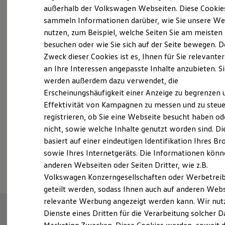
Der neue ID. Polo
außerhalb der Volkswagen Webseiten. Diese Cookie
Der neue ID.3 Neo
sammeln Informationen darüber, wie Sie unsere We
Der ID.4
nutzen, zum Beispiel, welche Seiten Sie am meisten
Der ID.4 GTX
Fahrzeugangebot anfordern
Der ID.5 GTX
besuchen oder wie Sie sich auf der Seite bewegen. D
Der ID.7
Zweck dieser Cookies ist es, Ihnen für Sie relevante
Der ID.7 GTX
an Ihre Interessen angepasste Inhalte anzubieten. S
Der ID.7 Tourer
Der ID.7 GTX Tourer
werden außerdem dazu verwendet, die
Der ID. Buzz
Erscheinungshäufigkeit einer Anzeige zu begrenzen 
Der neue ID. Cross
Servicetermin buchen
Effektivität von Kampagnen zu messen und zu steue
Elektrofahrzeugkonzepte
ID. EVERY1
registrieren, ob Sie eine Webseite besucht haben od
Reichweite
nicht, sowie welche Inhalte genutzt worden sind. Di
Reichweite der ID. Modelle
basiert auf einer eindeutigen Identifikation Ihres B
Reichweite im Winter
Rekuperation
Serviceanfrage stellen
sowie Ihres Internetgeräts. Die Informationen kön
Laden
anderen Webseiten oder Seiten Dritter, wie z.B.
Laden unterwegs
Volkswagen Konzerngesellschaften oder Werbetrei
Laden Zuhause
Ladestationen finden
geteilt werden, sodass Ihnen auch auf anderen Web
Ladezeitensimulator
relevante Werbung angezeigt werden kann. Wir nut
Batterie
Dienste eines Dritten für die Verarbeitung solcher D
Sicherheit
Garantie und Lebensdauer