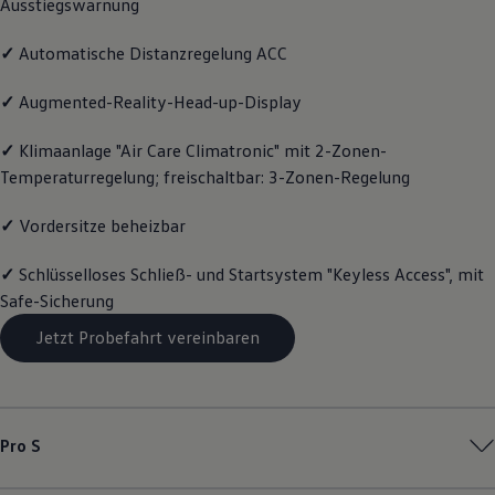
Ausstiegswarnung
Volkswagen Apps, Login und Shop
Handy und Fahrzeug verbinden
✓
Automatische Distanzregelung ACC
Updates für Software, Karten und Radio
Über Ihr Auto
Vorgängermodelle
✓
Augmented-Reality-Head-up-Display
Kundeninformationen
Volkswagen Kundenbetreuung
✓
Klimaanlage "Air Care Climatronic" mit 2-Zonen-
Warn- und Kontrollleuchten
Temperaturregelung; freischaltbar: 3-Zonen-Regelung
Assistenzsysteme
Digitale Betriebsanleitung
Live Beratung
✓
Vordersitze beheizbar
Magazin
Lifestyle
✓
Schlüsselloses Schließ- und Startsystem "Keyless Access", mit
Transport
Familie
Safe-Sicherung
Elektromobilität
Volkswagen R
Jetzt Probefahrt vereinbaren
Pannen- und Unfallhilfe
Volkswagen Kundenbetreuung
Pro S