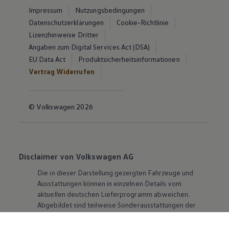
Impressum
Nutzungsbedingungen
Datenschutzerklärungen
Cookie-Richtlinie
Lizenzhinweise Dritter
Angaben zum Digital Services Act (DSA)
EU Data Act
Produktsicherheitsinformationen
Vertrag Widerrufen
© Volkswagen 2026
Disclaimer von Volkswagen AG
Die in dieser Darstellung gezeigten Fahrzeuge und
Ausstattungen können in einzelnen Details vom
aktuellen deutschen Lieferprogramm abweichen.
Abgebildet sind teilweise Sonderausstattungen der
Fahrzeuge gegen Mehrpreis.
Bitte beachten Sie auch unseren Konfigurator für eine