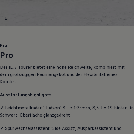
R-Kollektion
GTI Kollektion
Fußball Drop
1
we drive football
#wedriveproud
Besitzer und Service
myVolkswagen
Software Updates
Pro
Service und Ersatzteile
Pro
Inspektion und HU/AU
Reparaturen und Checks
Motorenöl und Flüssigkeiten
Der
ID.7 Tourer
bietet eine hohe Reichweite, kombiniert mit
Räder und Reifen
dem großzügigen Raumangebot und der Flexibilität eines
Pannen- und Unfallhilfe
Economy Service
Kombis.
Volkswagen Teile
Zubehör
Ausstattungshighlights:
Modellspezifisches Zubehör
Schutz und Pflege
Transport
✓
Leichtmetallräder "Hudson" 8 J x 19 vorn, 8,5 J x 19 hinten, in
Entertainment und Elektronik
Schwarz, Oberfläche glanzgedreht
Individualisieren
Wallbox und Ladekabel
✓
Spurwechselassistent "Side Assist", Ausparkassistent und
Digitale Extras
Dienste für Ihr Modell finden