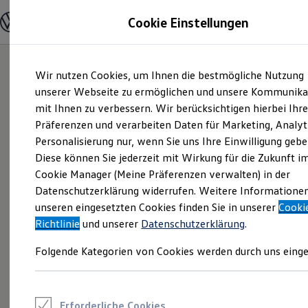
Modelle und Konfigurator
Cookie Einstellungen
Konfigurator
Modelle vergleichen
Konfiguration laden
Zum
Zum
Autosuche
Wir nutzen Cookies, um Ihnen die bestmögliche Nutzung
Hauptinhalt
Footer
Elektroautos
springen
springen
unserer Webseite zu ermöglichen und unsere Kommunika
ENERGY Sondermodelle
Nutzfahrzeuge
mit Ihnen zu verbessern. Wir berücksichtigen hierbei Ihr
SUV und CUV
Präferenzen und verarbeiten Daten für Marketing, Analyt
Familienautos
Personalisierung nur, wenn Sie uns Ihre Einwilligung gebe
Kombis
Kompaktwagen
Diese können Sie jederzeit mit Wirkung für die Zukunft i
Sportwagen
Cookie Manager (Meine Präferenzen verwalten) in der
Schnell verfügbare Fahrzeuge
Angebote und Produkte
Datenschutzerklärung widerrufen. Weitere Informatione
Aktuelle Angebote
unseren eingesetzten Cookies finden Sie in unserer
Cooki
E-Auto-Förderung
Richtlinie
und unserer
Datenschutzerklärung
.
Volkswagen Marktplatz
Die ENERGY Sondermodelle
Folgende Kategorien von Cookies werden durch uns einge
Junge Gebrauchtwagen und Gebrauchtwagen
Volkswagen Zertifizierte Gebrauchtwagen
Elektromobilität bei Gebrauchtwagen
Zubehör- und Serviceangebote
Saisonangebote
Erforderliche Cookies