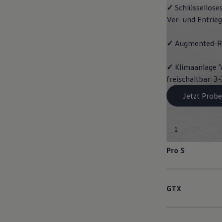
✓
Schlüssellose
Ver- und Entrie
✓
Augmented-Re
✓
Klimaanlage "
freischaltbar: 
Jetzt Probe
1
Pro S
GTX