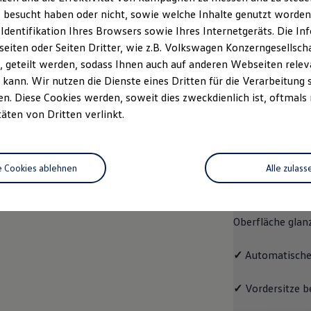
 besucht haben oder nicht, sowie welche Inhalte genutzt worden s
rzeugangebot
Servicetermin buchen
rdern
 Identifikation Ihres Browsers sowie Ihres Internetgeräts. Die 
iten oder Seiten Dritter, wie z.B. Volkswagen Konzerngesellsch
 geteilt werden, sodass Ihnen auch auf anderen Webseiten rel
kann. Wir nutzen die Dienste eines Dritten für die Verarbeitung 
. Diese Cookies werden, soweit dies zweckdienlich ist, oftmals
Pro
täten von Dritten verlinkt.
Pro
e Cookies ablehnen
Alle zulass
Der ID.7 Pro ko
✓
Leichtmetallrä
Oberfläche glan
✓
Automatische
✓
Vordersitze b