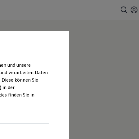
hen und unsere
 und verarbeiten Daten
. Diese können Sie
 in der
es finden Sie in