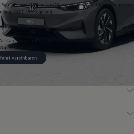
s Schließ- und Startsystem "Keyless Access", mit berührungsloser
gelung, SAFE-Verriegelung
ality-Head-up-Display
Air Care Climatronic" mit 2-Zonen-Temperaturregelung;
3-Zonen-Regelung
fahrt vereinbaren