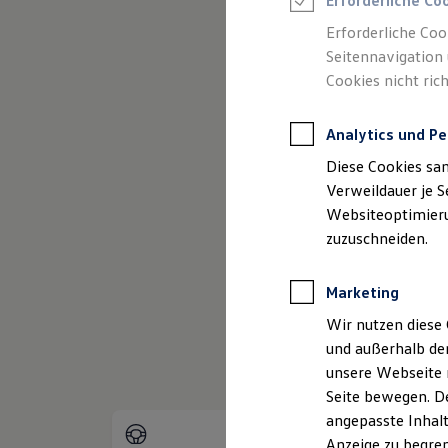
Erforderliche Co
Reifenpakete
Leasing
Erforderliche Coo
Leasing-Angebote
Seitennavigation 
Gebrauchtwagen Leasing
Cookies nicht rich
Junge Gebrauchtwagen-Leasing
(
Impressum & Rechtliche
Elektroauto Leasing
Kleinwagen-Leasing
Analytics und Pe
Leasing ohne Anzahlung
Finanzierung
Diese Cookies sa
Autokredit mit Schlussrate
Versicherungen und Garantien
Verweildauer je S
Kfz-Versicherung
Websiteoptimierun
Restschuldversicherungen
zuzuschneiden.
Garantien
Wartungsverträge
Geschäftskunden
Marketing
Professional Class bei Volkswagen
Großkunden
Wir nutzen diese 
Behörden
und außerhalb de
Direktkunden
Sonderfahrzeuge
unsere Webseite n
Anpfiff zum Gewinn
Seite bewegen. De
Elektromobilität
angepasste Inhalt
Elektroautos
ID. Tutorials
Anzeige zu begren