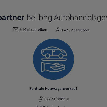
partner
bei bhg Autohandelsges
E-Mail schreiben
+49 7223 98880
Zentrale Neuwagenverkauf
07223/9888-0