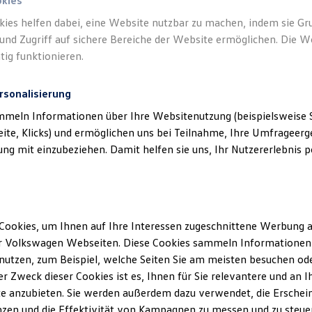
okies
kies helfen dabei, eine Website nutzbar zu machen, indem sie G
und Zugriff auf sichere Bereiche der Website ermöglichen. Die W
tig funktionieren.
s
)
rsonalisierung
mmeln Informationen über Ihre Websitenutzung (beispielsweise S
eite, Klicks) und ermöglichen uns bei Teilnahme, Ihre Umfrageerge
g mit einzubeziehen. Damit helfen sie uns, Ihr Nutzererlebnis pe
Cookies, um Ihnen auf Ihre Interessen zugeschnittene Werbung a
r Volkswagen Webseiten. Diese Cookies sammeln Informationen 
utzen, zum Beispiel, welche Seiten Sie am meisten besuchen oder
r Zweck dieser Cookies ist es, Ihnen für Sie relevantere und an I
e anzubieten. Sie werden außerdem dazu verwendet, die Erschein
zen und die Effektivität von Kampagnen zu messen und zu steuern