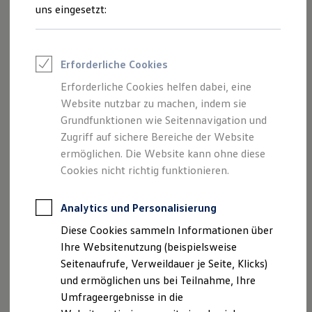
Reifenpakete
uns eingesetzt:
Leasing
Leasing-Angebote
Gebrauchtwagen Leasing
Junge Gebrauchtwagen-Leasing
Impressum
Erforderliche Cookies
Elektroauto Leasing
Kleinwagen-Leasing
Erforderliche Cookies helfen dabei, eine
Datenschutzerklärung
Leasing ohne Anzahlung
Website nutzbar zu machen, indem sie
Finanzierung
Nutzung von Terminbuchung Online
Autokredit mit Schlussrate
Grundfunktionen wie Seitennavigation und
Versicherungen und Garantien
Zugriff auf sichere Bereiche der Website
Kfz-Versicherung
ermöglichen. Die Website kann ohne diese
Restschuldversicherungen
Garantien
Cookies nicht richtig funktionieren.
Impressum
Wartungsverträge
Geschäftskunden
Professional Class bei Volkswagen
Analytics und Personalisierung
Angaben gemäß § 5 TMG
Großkunden
Dinkel + Heiny GmbH
Diese Cookies sammeln Informationen über
Behörden
Industriestr. 21
Direktkunden
Ihre Websitenutzung (beispielsweise
Sonderfahrzeuge
79341 Kenzingen
Seitenaufrufe, Verweildauer je Seite, Klicks)
Anpfiff zum Gewinn
und ermöglichen uns bei Teilnahme, Ihre
Elektromobilität
Handelsregister: HRB 721629
Elektroautos
Umfrageergebnisse in die
ID. Tutorials
Registergericht: Amtsgericht Freiburg im Breisgau