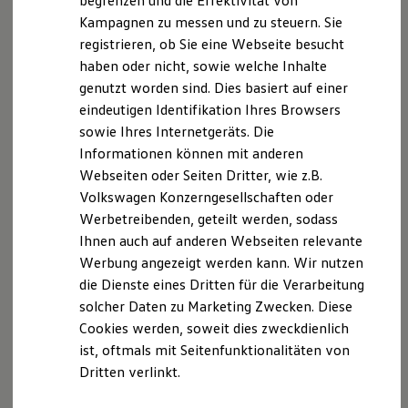
begrenzen und die Effektivität von
Hybridautos
Kampagnen zu messen und zu steuern. Sie
Haftung für Inhalte
Marke und Erlebnis
registrieren, ob Sie eine Webseite besucht
Volkswagen R und R Experience
Als Diensteanbieter sind wir gemäß § 7 Abs.1 TMG
R-Modelle
haben oder nicht, sowie welche Inhalte
für eigene Inhalte auf diesen Seiten nach den
R Experience
genutzt worden sind. Dies basiert auf einer
allgemeinen Gesetzen verantwortlich. Nach §§ 8 bis
Driving Experience
eindeutigen Identifikation Ihres Browsers
Volkswagen entdecken
10 TMG sind wir als Diensteanbieter jedoch nicht
Werkbesichtigung
sowie Ihres Internetgeräts. Die
verpflichtet, übermittelte oder gespeicherte fremde
Factory visit
Informationen können mit anderen
Informationen zu überwachen oder nach Umständen
Lifestyle Shop
Webseiten oder Seiten Dritter, wie z.B.
T-Roc Kollektion
zu forschen, die auf eine rechtswidrige Tätigkeit
Golf Kollektion
Volkswagen Konzerngesellschaften oder
hinweisen.
ID. Kollektion
Werbetreibenden, geteilt werden, sodass
Volkswagen Kollektion
Ihnen auch auf anderen Webseiten relevante
R-Kollektion
Verpflichtungen zur Entfernung oder Sperrung der
GTI Kollektion
Werbung angezeigt werden kann. Wir nutzen
Nutzung von Informationen nach den allgemeinen
Fußball Drop
die Dienste eines Dritten für die Verarbeitung
Gesetzen bleiben hiervon unberührt. Eine
we drive football
solcher Daten zu Marketing Zwecken. Diese
#wedriveproud
diesbezügliche Haftung ist jedoch erst ab dem
Besitzer und Service
Cookies werden, soweit dies zweckdienlich
Zeitpunkt der Kenntnis einer konkreten
myVolkswagen
ist, oftmals mit Seitenfunktionalitäten von
Rechtsverletzung möglich. Bei Bekanntwerden von
Software Updates
Dritten verlinkt.
Service und Ersatzteile
entsprechenden Rechtsverletzungen werden wir
Inspektion und HU/AU
diese Inhalte umgehend entfernen.
Reparaturen und Checks