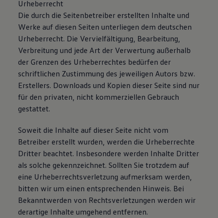
Urheberrecht
Magazin
Die durch die Seitenbetreiber erstellten Inhalte und
Lifestyle
Transport
Werke auf diesen Seiten unterliegen dem deutschen
Familie
Urheberrecht. Die Vervielfältigung, Bearbeitung,
Elektromobilität
Verbreitung und jede Art der Verwertung außerhalb
Volkswagen R
Pannen- und Unfallhilfe
der Grenzen des Urheberrechtes bedürfen der
Volkswagen Kundenbetreuung
schriftlichen Zustimmung des jeweiligen Autors bzw.
Erstellers. Downloads und Kopien dieser Seite sind nur
für den privaten, nicht kommerziellen Gebrauch
gestattet.
Soweit die Inhalte auf dieser Seite nicht vom
Betreiber erstellt wurden, werden die Urheberrechte
Dritter beachtet. Insbesondere werden Inhalte Dritter
als solche gekennzeichnet. Sollten Sie trotzdem auf
eine Urheberrechtsverletzung aufmerksam werden,
bitten wir um einen entsprechenden Hinweis. Bei
Bekanntwerden von Rechtsverletzungen werden wir
derartige Inhalte umgehend entfernen.