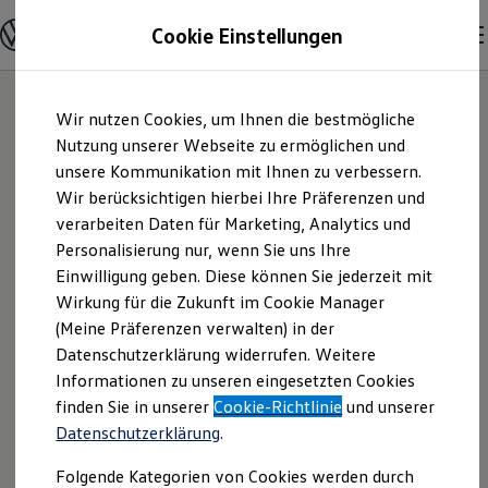
Modelle und Konfigurator
Cookie Einstellungen
Konfigurator
Modelle vergleichen
Konfiguration laden
Zum
Zum
Autosuche
Wir nutzen Cookies, um Ihnen die bestmögliche
Hauptinhalt
Footer
Elektroautos
springen
springen
Nutzung unserer Webseite zu ermöglichen und
ENERGY Sondermodelle
Nutzfahrzeuge
unsere Kommunikation mit Ihnen zu verbessern.
Dinkel + Heiny
SUV und CUV
Wir berücksichtigen hierbei Ihre Präferenzen und
Familienautos
verarbeiten Daten für Marketing, Analytics und
Kombis
GmbH | Impressum
Kompaktwagen
Personalisierung nur, wenn Sie uns Ihre
Sportwagen
Einwilligung geben. Diese können Sie jederzeit mit
& Rechtliches
Schnell verfügbare Fahrzeuge
Angebote und Produkte
Wirkung für die Zukunft im Cookie Manager
Aktuelle Angebote
(Meine Präferenzen verwalten) in der
E-Auto-Förderung
Hier finden Sie Informationen über uns
Datenschutzerklärung widerrufen. Weitere
Volkswagen Marktplatz
Informationen zu unseren eingesetzten Cookies
Die ENERGY Sondermodelle
(Dinkel + Heiny GmbH) als
Junge Gebrauchtwagen und Gebrauchtwagen
finden Sie in unserer
Cookie-Richtlinie
und unserer
verantwortlichen Anbieter von Inhalten
Volkswagen Zertifizierte Gebrauchtwagen
Datenschutzerklärung
.
und Angeboten, die auf dieser Website
Elektromobilität bei Gebrauchtwagen
Zubehör- und Serviceangebote
speziell aufgeführt sind.
Folgende Kategorien von Cookies werden durch
Saisonangebote