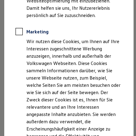
Websiteoptimierung mit einzubeziehen.
Elektrofahrzeugkonzepte
Damit helfen sie uns, Ihr Nutzererlebnis
ID. EVERY1
Vertreten durch:
Reichweite
persönlich auf Sie zuzuschneiden.
Markus Dinkel
Reichweite der ID. Modelle
Reichweite im Winter
Sebastian Heiny
Rekuperation
Marketing
Laden
Kontakt
Wir nutzen diese Cookies, um Ihnen auf Ihre
Laden unterwegs
Telefon: +49 (0) 7644 926970
Laden Zuhause
Interessen zugeschnittene Werbung
Ladestationen finden
Telefax: +49 (0) 7644 92697299
anzuzeigen, innerhalb und außerhalb der
Ladezeitensimulator
E-Mail:
info@dinkel-heiny.de
Volkswagen Webseiten. Diese Cookies
Batterie
Sicherheit
sammeln Informationen darüber, wie Sie
Garantie und Lebensdauer
Umsatzsteuer-ID
unsere Webseite nutzen, zum Beispiel,
Nachhaltigkeit
Umsatzsteuer-Identifikationsnummer gemäß § 27 a
welche Seiten Sie am meisten besuchen oder
Technologie
Umsatzsteuergesetz:DE 329127567
Kosten und Kauf
wie Sie sich auf der Seite bewegen. Der
Verbrauchskosten
Zweck dieser Cookies ist es, Ihnen für Sie
Kaufoptionen
Verbraucher­streit­beilegung/Universal­schlichtungs­
relevantere und an Ihre Interessen
E-Auto-Förderung
stelle
Software und Konnektivität
angepasste Inhalte anzubieten. Sie werden
Wir sind nicht bereit oder verpflichtet, an
Die ID. Software 6
außerdem dazu verwendet, die
ID. Software Versionen und Updates
Streitbeilegungsverfahren vor einer
Erscheinungshäufigkeit einer Anzeige zu
Digitale Extras
Verbraucherschlichtungsstelle teilzunehmen.
Schnittstellen zu Ihrem ID.