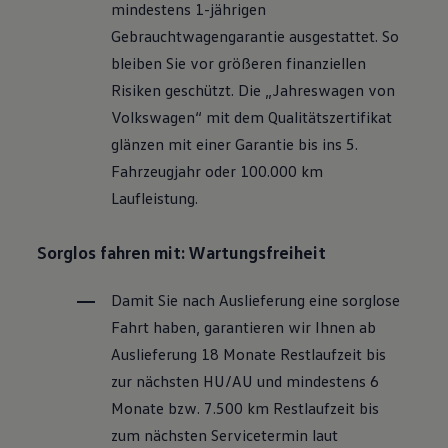
mindestens 1-jährigen
Motorenöl und Flüssigkeiten
Räder und Reifen
Gebrauchtwagengarantie ausgestattet. So
Pannen- und Unfallhilfe
bleiben Sie vor größeren finanziellen
Economy Service
Volkswagen Teile
Risiken geschützt. Die „Jahreswagen von
Zubehör
Volkswagen
“ mit dem Qualitätszertifikat
Modellspezifisches Zubehör
Schutz und Pflege
glänzen mit einer Garantie bis ins 5.
Transport
Fahrzeugjahr oder 100.000 km
Entertainment und Elektronik
Individualisieren
Laufleistung.
Wallbox und Ladekabel
Digitale Extras
Dienste für Ihr Modell finden
Sorglos fahren mit: Wartungsfreiheit
Volkswagen Apps, Login und Shop
Handy und Fahrzeug verbinden
Damit Sie nach Auslieferung eine sorglose
Updates für Software, Karten und Radio
Über Ihr Auto
Fahrt haben, garantieren wir Ihnen ab
Vorgängermodelle
Auslieferung 18 Monate Restlaufzeit bis
Kundeninformationen
Volkswagen Kundenbetreuung
zur nächsten
HU/AU
und mindestens 6
Warn- und Kontrollleuchten
Monate bzw. 7.500 km Restlaufzeit bis
Assistenzsysteme
Digitale Betriebsanleitung
zum nächsten Servicetermin laut
Live Beratung