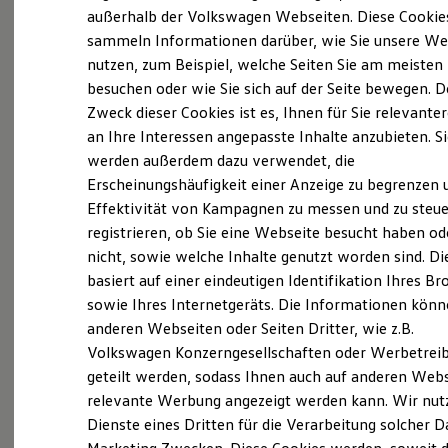
Elektrofahrzeugkonzepte
außerhalb der Volkswagen Webseiten. Diese Cookie
ID. EVERY1
sammeln Informationen darüber, wie Sie unsere We
Reichweite
(
Impressum & Rechtliches
)
nutzen, zum Beispiel, welche Seiten Sie am meisten
Reichweite der ID. Modelle
Reichweite im Winter
besuchen oder wie Sie sich auf der Seite bewegen. D
Rekuperation
Zweck dieser Cookies ist es, Ihnen für Sie relevante
Laden
an Ihre Interessen angepasste Inhalte anzubieten. S
Laden unterwegs
Laden Zuhause
werden außerdem dazu verwendet, die
Ladestationen finden
Ganz selbstverständlich.
Das
Erscheinungshäufigkeit einer Anzeige zu begrenzen 
Ladezeitensimulator
Effektivität von Kampagnen zu messen und zu steue
Batterie
Gebrauchtwagen
-
Sicherheit
registrieren, ob Sie eine Webseite besucht haben od
Leistungsversprechen.
Garantie und Lebensdauer
nicht, sowie welche Inhalte genutzt worden sind. Di
Nachhaltigkeit
basiert auf einer eindeutigen Identifikation Ihres B
Technologie
Kosten und Kauf
Rundum sicher: der 360°
Gebrauchtwagen
-
sowie Ihres Internetgeräts. Die Informationen kön
Verbrauchskosten
Check
anderen Webseiten oder Seiten Dritter, wie z.B.
Kaufoptionen
Volkswagen Konzerngesellschaften oder Werbetrei
E-Auto-Förderung
Software und Konnektivität
geteilt werden, sodass Ihnen auch auf anderen Web
Bevor ein
Volkswagen
Zertifizierter
Die ID. Software 6
relevante Werbung angezeigt werden kann. Wir nut
Gebrauchtwagen
an unsere Kunden
ID. Software Versionen und Updates
Dienste eines Dritten für die Verarbeitung solcher D
Digitale Extras
übergeben wird, prüfen wir den Zustand
Schnittstellen zu Ihrem ID.