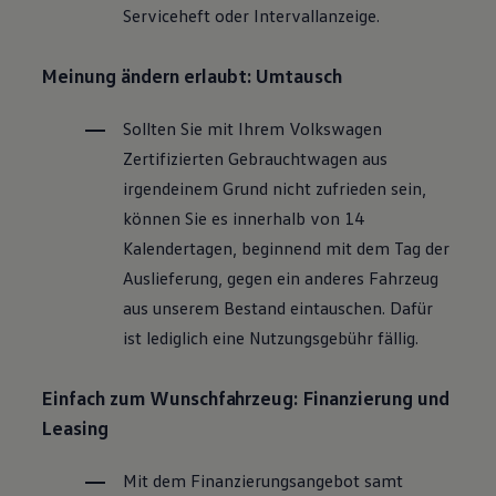
Serviceheft oder Intervallanzeige.
Magazin
Lifestyle
Transport
Meinung ändern erlaubt: Umtausch
Familie
Elektromobilität
Volkswagen R
Sollten Sie mit Ihrem
Volkswagen
Pannen- und Unfallhilfe
Zertifizierten
Gebrauchtwagen
aus
Volkswagen Kundenbetreuung
irgendeinem Grund nicht zufrieden sein,
können Sie es innerhalb von 14
Kalendertagen, beginnend mit dem Tag der
Auslieferung, gegen ein anderes Fahrzeug
aus unserem Bestand eintauschen. Dafür
ist lediglich eine Nutzungsgebühr fällig.
Einfach zum Wunschfahrzeug: Finanzierung und
Leasing
Mit dem Finanzierungsangebot samt