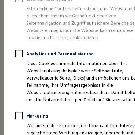
Reifenpakete
Leasing
Erforderliche Cookies helfen dabei, eine Website nu
Leasing-Angebote
zu machen, indem sie Grundfunktionen wie
Gepflegt, geprüft und
Gebrauchtwagen Leasing
Seitennavigation und Zugriff auf sichere Bereiche de
Junge Gebrauchtwagen-Leasing
Elektroauto Leasing
Website ermöglichen. Die Website kann ohne diese
für gut befunden.
Kleinwagen-Leasing
Cookies nicht richtig funktionieren.
Leasing ohne Anzahlung
Volkswagen
Finanzierung
Autokredit mit Schlussrate
Analytics und Personalisierung
Versicherungen und Garantien
Zertifizierte
Kfz-Versicherung
Diese Cookies sammeln Informationen über Ihre
Restschuldversicherungen
Websitenutzung (beispielsweise Seitenaufrufe,
Garantien
Gebrauchtwagen.
Verweildauer je Seite, Klicks) und ermöglichen uns b
Wartungsverträge
Geschäftskunden
Teilnahme, Ihre Umfrageergebnisse in die
Professional Class bei Volkswagen
Websiteoptimierung mit einzubeziehen. Damit helfe
Großkunden
uns, Ihr Nutzererlebnis persönlich auf Sie zuzuschne
Behörden
Direktkunden
Sonderfahrzeuge
Marketing
Anpfiff zum Gewinn
Elektromobilität
Wir nutzen diese Cookies, um Ihnen auf Ihre Intere
Elektroautos
zugeschnittene Werbung anzuzeigen, innerhalb und
ID. Tutorials