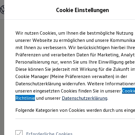
Modelle und Konfigurator
Cookie Einstellungen
Konfigurator
Modelle vergleichen
Konfiguration laden
Zum
Zum
Autosuche
Wir nutzen Cookies, um Ihnen die bestmögliche Nutzung
Hauptinhalt
Footer
Elektroautos
springen
springen
unserer Webseite zu ermöglichen und unsere Kommunika
ENERGY Sondermodelle
Nutzfahrzeuge
mit Ihnen zu verbessern. Wir berücksichtigen hierbei Ihr
SUV und CUV
Präferenzen und verarbeiten Daten für Marketing, Analyt
Familienautos
Personalisierung nur, wenn Sie uns Ihre Einwilligung gebe
Kombis
Kompaktwagen
Diese können Sie jederzeit mit Wirkung für die Zukunft i
Sportwagen
Cookie Manager (Meine Präferenzen verwalten) in der
Schnell verfügbare Fahrzeuge
Angebote und Produkte
Datenschutzerklärung widerrufen. Weitere Informatione
Aktuelle Angebote
unseren eingesetzten Cookies finden Sie in unserer
Cooki
E-Auto-Förderung
Richtlinie
und unserer
Datenschutzerklärung
.
Volkswagen Marktplatz
Die ENERGY Sondermodelle
Folgende Kategorien von Cookies werden durch uns einge
Junge Gebrauchtwagen und Gebrauchtwagen
Volkswagen Zertifizierte Gebrauchtwagen
Elektromobilität bei Gebrauchtwagen
Zubehör- und Serviceangebote
Saisonangebote
Erforderliche Cookies