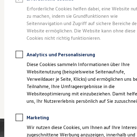
Reifenpakete
Leasing
Erforderliche Cookies helfen dabei, eine Website nu
Leasing-Angebote
zu machen, indem sie Grundfunktionen wie
Der T-Roc
Gebrauchtwagen Leasing
Seitennavigation und Zugriff auf sichere Bereiche de
Junge Gebrauchtwagen-Leasing
Elektroauto Leasing
Website ermöglichen. Die Website kann ohne diese
Kleinwagen-Leasing
Cookies nicht richtig funktionieren.
Leasing ohne Anzahlung
Finanzierung
Autokredit mit Schlussrate
Analytics und Personalisierung
Versicherungen und Garantien
Kfz-Versicherung
Diese Cookies sammeln Informationen über Ihre
Restschuldversicherungen
Websitenutzung (beispielsweise Seitenaufrufe,
Garantien
Verweildauer je Seite, Klicks) und ermöglichen uns b
Wartungsverträge
Geschäftskunden
Teilnahme, Ihre Umfrageergebnisse in die
Professional Class bei Volkswagen
Websiteoptimierung mit einzubeziehen. Damit helfe
Großkunden
(
Impressum & Rechtliches
)
uns, Ihr Nutzererlebnis persönlich auf Sie zuzuschne
Behörden
Direktkunden
Sonderfahrzeuge
Marketing
Anpfiff zum Gewinn
Elektromobilität
Wir nutzen diese Cookies, um Ihnen auf Ihre Intere
Elektroautos
zugeschnittene Werbung anzuzeigen, innerhalb und
ID. Tutorials