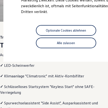
Marketing Zwecken. Diese Cookies werden, soweit d
Hybridautos
zweckdienlich ist, oftmals mit Seitenfunktionalität
Marke und Erlebnis
Dritten verlinkt.
Volkswagen R und R Experience
1
R-Modelle
R Experience
Driving Experience
Volkswagen entdecken
Optionale Cookies ablehnen
Werkbesichtigung
Trend
Factory visit
Lifestyle Shop
Trend
Alle zulassen
T-Roc Kollektion
Golf Kollektion
Ausstattung mit Fokus auf Funktionalität
ID. Kollektion
Volkswagen Kollektion
R-Kollektion
✓
LED-Scheinwerfer
GTI Kollektion
Fußball Drop
✓
Klimaanlage "Climatronic" mit Aktiv-Kombifilter
we drive football
#wedriveproud
Besitzer und Service
✓
Schlüsselloses Startsystem "Keyless Start" ohne SAFE-
myVolkswagen
Verriegelung
Software Updates
Service und Ersatzteile
✓
Spurwechselassistent "Side Assist", Ausparkassistent und
Inspektion und HU/AU
Reparaturen und Checks