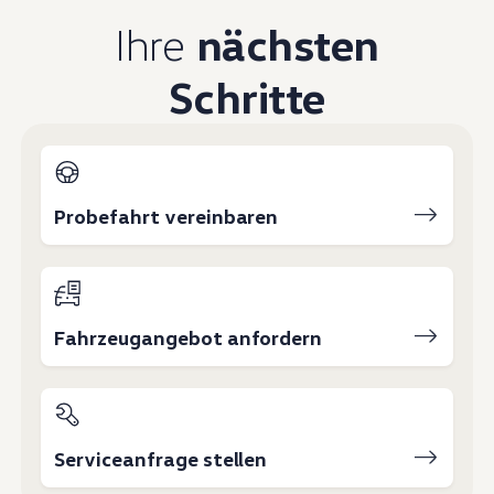
Magazin
Ihre
nächsten
Lifestyle
Transport
Familie
Schritte
Elektromobilität
Volkswagen R
Pannen- und Unfallhilfe
Volkswagen Kundenbetreuung
Probefahrt vereinbaren
Fahrzeugangebot anfordern
Serviceanfrage stellen