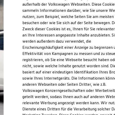
Elektrofahrzeugkonzepte
außerhalb der Volkswagen Webseiten. Diese Cookie
ID. EVERY1
sammeln Informationen darüber, wie Sie unsere We
Reichweite
nutzen, zum Beispiel, welche Seiten Sie am meisten
Reichweite der ID. Modelle
Reichweite im Winter
besuchen oder wie Sie sich auf der Seite bewegen. D
Rekuperation
Zweck dieser Cookies ist es, Ihnen für Sie relevante
Laden
an Ihre Interessen angepasste Inhalte anzubieten. S
Laden unterwegs
Laden Zuhause
werden außerdem dazu verwendet, die
Ladestationen finden
Erscheinungshäufigkeit einer Anzeige zu begrenzen 
Ladezeitensimulator
Effektivität von Kampagnen zu messen und zu steue
Batterie
Sicherheit
registrieren, ob Sie eine Webseite besucht haben od
Garantie und Lebensdauer
nicht, sowie welche Inhalte genutzt worden sind. Di
Nachhaltigkeit
basiert auf einer eindeutigen Identifikation Ihres B
Technologie
Kosten und Kauf
sowie Ihres Internetgeräts. Die Informationen kön
Verbrauchskosten
anderen Webseiten oder Seiten Dritter, wie z.B.
Kaufoptionen
Volkswagen Konzerngesellschaften oder Werbetrei
E-Auto-Förderung
Software und Konnektivität
geteilt werden, sodass Ihnen auch auf anderen Web
Die ID. Software 6
relevante Werbung angezeigt werden kann. Wir nut
ID. Software Versionen und Updates
Dienste eines Dritten für die Verarbeitung solcher D
Digitale Extras
Schnittstellen zu Ihrem ID.