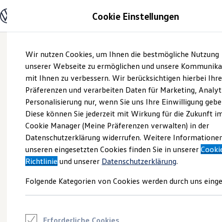
Modelle und Konfigurator
Cookie Einstellungen
Konfigurator
Modelle vergleichen
Konfiguration laden
Zum
Zum
Autosuche
Wir nutzen Cookies, um Ihnen die bestmögliche Nutzung
Hauptinhalt
Footer
Elektroautos
springen
springen
unserer Webseite zu ermöglichen und unsere Kommunika
ENERGY Sondermodelle
Nutzfahrzeuge
mit Ihnen zu verbessern. Wir berücksichtigen hierbei Ihr
SUV und CUV
Präferenzen und verarbeiten Daten für Marketing, Analyt
Familienautos
Personalisierung nur, wenn Sie uns Ihre Einwilligung gebe
Kombis
Kompaktwagen
Diese können Sie jederzeit mit Wirkung für die Zukunft i
Sportwagen
Cookie Manager (Meine Präferenzen verwalten) in der
Schnell verfügbare Fahrzeuge
Angebote und Produkte
Datenschutzerklärung widerrufen. Weitere Informatione
Aktuelle Angebote
unseren eingesetzten Cookies finden Sie in unserer
Cooki
E-Auto-Förderung
Richtlinie
und unserer
Datenschutzerklärung
.
Volkswagen Marktplatz
Die ENERGY Sondermodelle
Folgende Kategorien von Cookies werden durch uns einge
Junge Gebrauchtwagen und Gebrauchtwagen
Volkswagen Zertifizierte Gebrauchtwagen
Elektromobilität bei Gebrauchtwagen
Zubehör- und Serviceangebote
Saisonangebote
Erforderliche Cookies