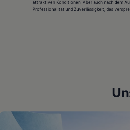
attraktiven Konditionen. Aber auch nach dem Aut
Hybridautos
Professionalität und Zuverlässigkeit, das verspr
Marke und Erlebnis
Volkswagen R und R Experience
R-Modelle
R Experience
Driving Experience
Volkswagen entdecken
Werkbesichtigung
Factory visit
Lifestyle Shop
T-Roc Kollektion
Golf Kollektion
ID. Kollektion
Volkswagen Kollektion
R-Kollektion
GTI Kollektion
Un
Fußball Drop
we drive football
#wedriveproud
Besitzer und Service
myVolkswagen
Software Updates
Service und Ersatzteile
Inspektion und HU/AU
Reparaturen und Checks