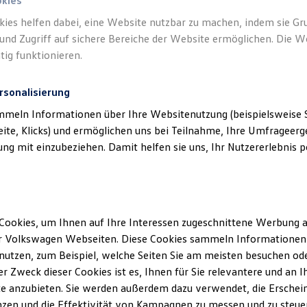
okies
kies helfen dabei, eine Website nutzbar zu machen, indem sie G
und Zugriff auf sichere Bereiche der Website ermöglichen. Die W
tig funktionieren.
rsonalisierung
Unsere Abteilungen
mmeln Informationen über Ihre Websitenutzung (beispielsweise S
eite, Klicks) und ermöglichen uns bei Teilnahme, Ihre Umfrageerge
Montag
-
Freitag
07:30
-
18:00
Uhr
g mit einzubeziehen. Damit helfen sie uns, Ihr Nutzererlebnis pe
Samstag
08:00
-
13:00
Uhr
eumarkt
Sonntag
Geschlossen
Cookies, um Ihnen auf Ihre Interessen zugeschnittene Werbung a
r Volkswagen Webseiten. Diese Cookies sammeln Informationen 
utzen, zum Beispiel, welche Seiten Sie am meisten besuchen oder
r Zweck dieser Cookies ist es, Ihnen für Sie relevantere und an I
e anzubieten. Sie werden außerdem dazu verwendet, die Erschein
zen und die Effektivität von Kampagnen zu messen und zu steuern