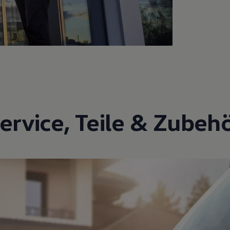
ervice
,
Teile
&
Zubeh