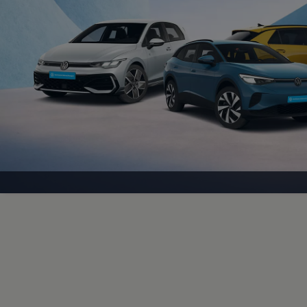
Motorenöl und Flüssigkeiten
Räder und Reifen
Pannen- und Unfallhilfe
Economy Service
Volkswagen Teile
Zubehör
Modellspezifisches Zubehör
Schutz und Pflege
Transport
Entertainment und Elektronik
Individualisieren
Wallbox und Ladekabel
Digitale Extras
Dienste für Ihr Modell finden
Volkswagen Apps, Login und Shop
Handy und Fahrzeug verbinden
Updates für Software, Karten und Radio
Über Ihr Auto
Vorgängermodelle
Kundeninformationen
Volkswagen Kundenbetreuung
Warn- und Kontrollleuchten
Assistenzsysteme
Digitale Betriebsanleitung
Live Beratung