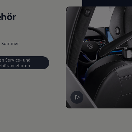
ehör
en Sommer.
en Service- und
ehörangeboten