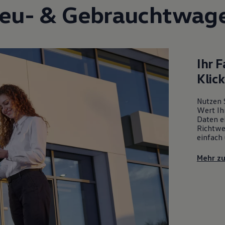
eu- &
Gebrauchtwag
Ihr 
Klic
Nutzen 
Wert Ih
Daten ei
Richtwe
einfach 
Mehr z