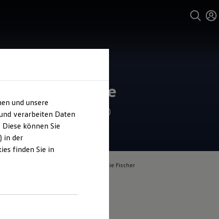
und Service
cher Automobile
hen und unsere
4.8
|
688 Bewertungen
 und verarbeiten Daten
. Diese können Sie
 in der
es finden Sie in
lich für die Inhalte auf dieser Seite ist die Fischer
le GmbH
(
Impressum & Rechtliches
)