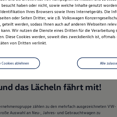
 besucht haben oder nicht, sowie welche Inhalte genutzt worden s
nnen wir Ihnen weiter
 Identifikation Ihres Browsers sowie Ihres Internetgeräts. Die 
iten oder Seiten Dritter, wie z.B. Volkswagen Konzerngesellsch
 geteilt werden, sodass Ihnen auch auf anderen Webseiten rel
kann. Wir nutzen die Dienste eines Dritten für die Verarbeitung 
. Diese Cookies werden, soweit dies zweckdienlich ist, oftmals
rzeugangebot
täten von Dritten verlinkt.
Servicetermin buchen
rdern
e Cookies ablehnen
Alle zulass
nd das Lächeln fährt mit!
nternehmensgruppe zählen zu den mehrfach ausgezeichneten VW-
 große Auswahl an Neu-, Jahres- und Gebrauchtwagen zu