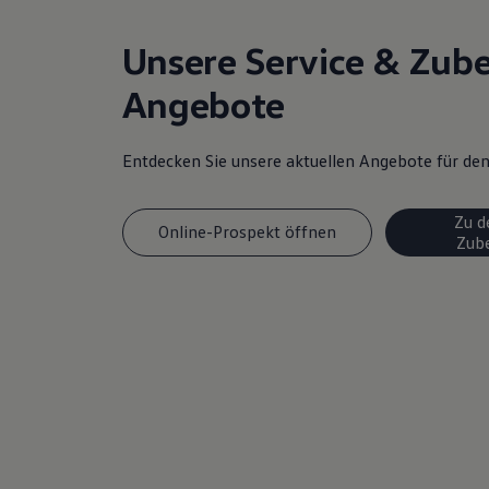
Magazin
Lifestyle
Unsere Service & Zub
Transport
Familie
Angebote
Elektromobilität
Volkswagen R
Pannen- und Unfallhilfe
Volkswagen Kundenbetreuung
Entdecken Sie unsere aktuellen Angebote für d
Zu d
Online-Prospekt öffnen
Zub