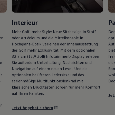
Interieur
P
Mehr
Golf
, mehr Style: Neue Sitzbezüge in Stoff
Den
en
oder ArtVelours und die Mittelkonsole in
opt
Hochglanz-Optik verleihen der Innenausstattung
Auf
des
Golf
mehr Exklusivität. Mit dem optionalen
bie
32,7 cm (12,9 Zoll) Infotainment-Display erleben
fre
ie
Sie außerdem Unterhaltung, Nachrichten und
ele
Navigation auf einem neuen Level. Und die
Son
r.
optionalen belüfteten Ledersitze und das
wol
-
serienmäßige Multifunktionslenkrad mit
Dac
klassischen Drucktasten sorgen für mehr Komfort
auf Ihren Fahrten.
Jet
f
Jetzt Angebot sichern