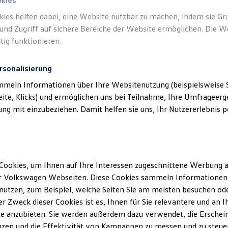
okies
kies helfen dabei, eine Website nutzbar zu machen, indem sie G
und Zugriff auf sichere Bereiche der Website ermöglichen. Die W
tig funktionieren.
rsonalisierung
mmeln Informationen über Ihre Websitenutzung (beispielsweise S
eite, Klicks) und ermöglichen uns bei Teilnahme, Ihre Umfrageerge
g mit einzubeziehen. Damit helfen sie uns, Ihr Nutzererlebnis pe
Cookies, um Ihnen auf Ihre Interessen zugeschnittene Werbung a
r Volkswagen Webseiten. Diese Cookies sammeln Informationen 
utzen, zum Beispiel, welche Seiten Sie am meisten besuchen oder
r Zweck dieser Cookies ist es, Ihnen für Sie relevantere und an I
e anzubieten. Sie werden außerdem dazu verwendet, die Erschein
zen und die Effektivität von Kampagnen zu messen und zu steuern