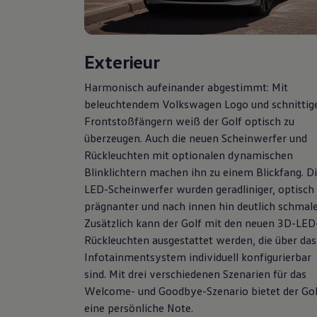
Hybridautos
Marke und Erlebnis
Volkswagen R und R Experience
R-Modelle
Exterieur
R Experience
Driving Experience
Volkswagen entdecken
Harmonisch aufeinander abgestimmt: Mit
Werkbesichtigung
beleuchtendem
Volkswagen
Logo und schnittig
Factory visit
Frontstoßfängern weiß der
Golf
optisch zu
Lifestyle Shop
T-Roc Kollektion
überzeugen. Auch die neuen Scheinwerfer und
Golf Kollektion
Rückleuchten mit optionalen dynamischen
ID. Kollektion
Blinklichtern machen ihn zu einem Blickfang. D
Volkswagen Kollektion
R-Kollektion
LED-Scheinwerfer wurden geradliniger, optisch
GTI Kollektion
prägnanter und nach innen hin deutlich schmale
Fußball Drop
Zusätzlich kann der
Golf
mit den neuen 3D-LED
we drive football
#wedriveproud
Rückleuchten ausgestattet werden, die über das
Besitzer und Service
Infotainmentsystem individuell konfigurierbar
myVolkswagen
sind. Mit drei verschiedenen Szenarien für das
Software Updates
Service und Ersatzteile
Welcome- und Goodbye-Szenario bietet der
Gol
Inspektion und HU/AU
eine persönliche Note.
Reparaturen und Checks