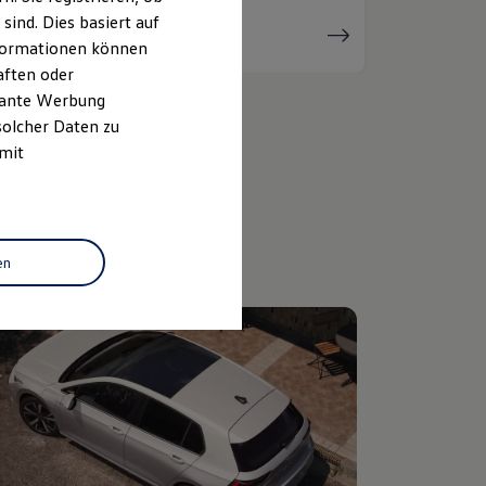
ind. Dies basiert auf
Serviceanfrage
stellen
Informationen können
aften oder
evante Werbung
solcher Daten zu
 mit
en