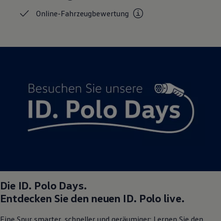
Magazin
Online-Fahrzeugbewertung
Lifestyle
Transport
Familie
Elektromobilität
Volkswagen R
Pannen- und Unfallhilfe
Volkswagen Kundenbetreuung
Die
ID. Polo
Days.
Entdecken Sie den neuen
ID. Polo
live.
Eine Spur smarter, schneller und geräumiger: Lernen Sie den