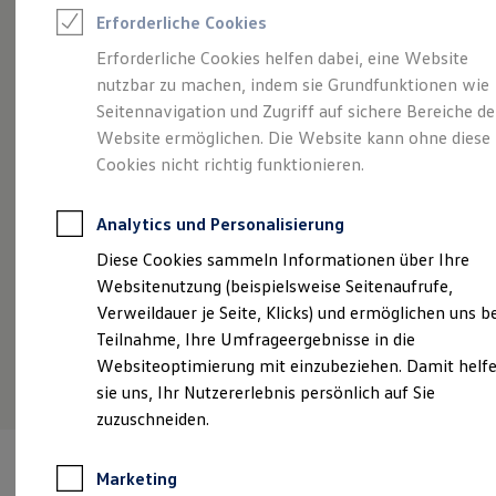
Reifenpakete
Erforderliche Cookies
Leasing
Angebot gültig bis 30.09.2026
Leasing-Angebote
Erforderliche Cookies helfen dabei, eine Website
Gebrauchtwagen Leasing
Eine Klasse für sich.
Der Golf.
Ei
nutzbar zu machen, indem sie Grundfunktionen wie
Junge Gebrauchtwagen-Leasing
Po
Golf Life ab 199,00 €
mtl. leasen für Privatkunden |
Elektroauto Leasing
Seitennavigation und Zugriff auf sichere Bereiche de
Kleinwagen-Leasing
1.190,00 € Sonderzahlung | 42 Monate Laufzeit |
Website ermöglichen. Die Website kann ohne diese
Ab
Leasing ohne Anzahlung
Jährliche Fahrleistung: 10.000 km
Cookies nicht richtig funktionieren.
€
S
Finanzierung
Autokredit mit Schlussrate
Fa
Versicherungen und Garantien
Details ansehen
Analytics und Personalisierung
Kfz-Versicherung
Restschuldversicherungen
Diese Cookies sammeln Informationen über Ihre
Garantien
Websitenutzung (beispielsweise Seitenaufrufe,
Wartungsverträge
Geschäftskunden
Verweildauer je Seite, Klicks) und ermöglichen uns b
Professional Class bei Volkswagen
Teilnahme, Ihre Umfrageergebnisse in die
Großkunden
Websiteoptimierung mit einzubeziehen. Damit helf
Behörden
Direktkunden
sie uns, Ihr Nutzererlebnis persönlich auf Sie
Sonderfahrzeuge
zuzuschneiden.
Anpfiff zum Gewinn
Elektromobilität
Elektroautos
Marketing
ID. Tutorials