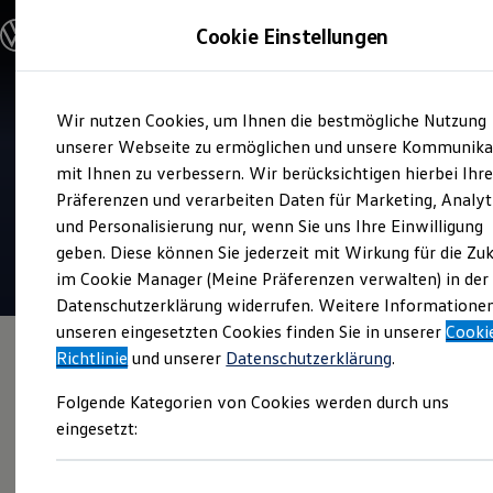
Modelle und Konfigurator
Cookie Einstellungen
Konfigurator
Modelle vergleichen
Konfiguration laden
Zum
Zum
Autosuche
Wir nutzen Cookies, um Ihnen die bestmögliche Nutzung
Hauptinhalt
Footer
Elektroautos
Verkauf und Service
springen
springen
unserer Webseite zu ermöglichen und unsere Kommunika
ENERGY Sondermodelle
Gohm + Graf Hardenberg
Nutzfahrzeuge
mit Ihnen zu verbessern. Wir berücksichtigen hierbei Ihr
SUV und CUV
Präferenzen und verarbeiten Daten für Marketing, Analyt
Familienautos
4.9
|
320 Bewertungen
und Personalisierung nur, wenn Sie uns Ihre Einwilligung
Kombis
Kompaktwagen
geben. Diese können Sie jederzeit mit Wirkung für die Zu
Sportwagen
im Cookie Manager (Meine Präferenzen verwalten) in der
Schnell verfügbare Fahrzeuge
Angebote und Produkte
Datenschutzerklärung widerrufen. Weitere Informatione
Aktuelle Angebote
unseren eingesetzten Cookies finden Sie in unserer
Cooki
E-Auto-Förderung
Richtlinie
und unserer
Datenschutzerklärung
.
Volkswagen Marktplatz
Die ENERGY Sondermodelle
Folgende Kategorien von Cookies werden durch uns
Junge Gebrauchtwagen und Gebrauchtwagen
Volkswagen Zertifizierte Gebrauchtwagen
eingesetzt:
Elektromobilität bei Gebrauchtwagen
Zubehör- und Serviceangebote
Saisonangebote