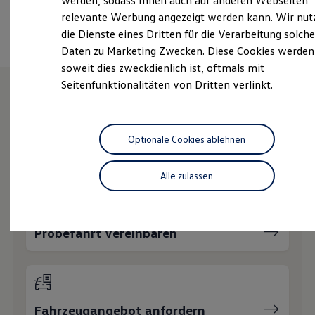
werden, sodass Ihnen auch auf anderen Webseiten
Hybridautos
Ansprechpartner
relevante Werbung angezeigt werden kann. Wir nut
Marke und Erlebnis
die Dienste eines Dritten für die Verarbeitung solche
Volkswagen R und R Experience
R-Modelle
Daten zu Marketing Zwecken. Diese Cookies werden
R Experience
soweit dies zweckdienlich ist, oftmals mit
Driving Experience
Seitenfunktionalitäten von Dritten verlinkt.
Volkswagen entdecken
Werkbesichtigung
Factory visit
Wie können wir
Lifestyle Shop
T-Roc Kollektion
Optionale Cookies ablehnen
Ihnen weiterhelfen?
Golf Kollektion
ID. Kollektion
Volkswagen Kollektion
Alle zulassen
R-Kollektion
GTI Kollektion
Fußball Drop
we drive football
Probefahrt vereinbaren
#wedriveproud
Besitzer und Service
myVolkswagen
Software Updates
Service und Ersatzteile
Inspektion und HU/AU
Fahrzeugangebot anfordern
Reparaturen und Checks