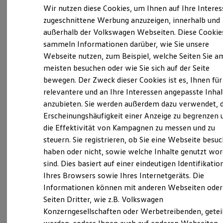
Elektrofahrzeugkonzepte
Wir nutzen diese Cookies, um Ihnen auf Ihre Intere
ID. EVERY1
zugeschnittene Werbung anzuzeigen, innerhalb und
Verantwortlich für die Inhalte auf dieser Seite ist die Gohm + Graf
Reichweite
außerhalb der Volkswagen Webseiten. Diese Cookie
Hardenberg GmbH
Reichweite der ID. Modelle
(
Impressum & Rechtliches
)
Reichweite im Winter
sammeln Informationen darüber, wie Sie unsere
Rekuperation
Webseite nutzen, zum Beispiel, welche Seiten Sie a
Laden
Unsere 
meisten besuchen oder wie Sie sich auf der Seite
Laden unterwegs
Laden Zuhause
bewegen. Der Zweck dieser Cookies ist es, Ihnen für
Ladestationen finden
relevantere und an Ihre Interessen angepasste Inhal
Ladezeitensimulator
Max-Stromeyer-Str. 122, 78467 Konstanz
anzubieten. Sie werden außerdem dazu verwendet, d
Batterie
Sicherheit
Erscheinungshäufigkeit einer Anzeige zu begrenzen 
Garantie und Lebensdauer
Montag
-
Freitag
08:00
-
18:00
Uhr
die Effektivität von Kampagnen zu messen und zu
Nachhaltigkeit
steuern. Sie registrieren, ob Sie eine Webseite besuc
Samstag
Technologie
Geschlossen
Kosten und Kauf
haben oder nicht, sowie welche Inhalte genutzt wo
Sonntag
Geschlossen
Verbrauchskosten
sind. Dies basiert auf einer eindeutigen Identifikatio
Kaufoptionen
Ihres Browsers sowie Ihres Internetgeräts. Die
E-Auto-Förderung
info.kon@grafhardenberg.de
Software und Konnektivität
Informationen können mit anderen Webseiten oder
Die ID. Software 6
Seiten Dritter, wie z.B. Volkswagen
+49 7531 58160
ID. Software Versionen und Updates
Konzerngesellschaften oder Werbetreibenden, getei
Digitale Extras
Schnittstellen zu Ihrem ID.