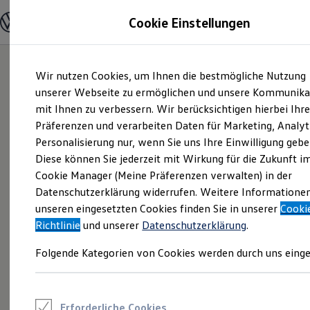
Modelle und Konfigurator
Cookie Einstellungen
Konfigurator
Modelle vergleichen
Konfiguration laden
Zum
Zum
Autosuche
Wir nutzen Cookies, um Ihnen die bestmögliche Nutzung
Hauptinhalt
Footer
Elektroautos
springen
springen
unserer Webseite zu ermöglichen und unsere Kommunika
ENERGY Sondermodelle
Nutzfahrzeuge
mit Ihnen zu verbessern. Wir berücksichtigen hierbei Ihr
SUV und CUV
Präferenzen und verarbeiten Daten für Marketing, Analyt
Familienautos
Personalisierung nur, wenn Sie uns Ihre Einwilligung gebe
Kombis
Kompaktwagen
Diese können Sie jederzeit mit Wirkung für die Zukunft i
Sportwagen
Cookie Manager (Meine Präferenzen verwalten) in der
Schnell verfügbare Fahrzeuge
Angebote und Produkte
Datenschutzerklärung widerrufen. Weitere Informatione
Aktuelle Angebote
unseren eingesetzten Cookies finden Sie in unserer
Cooki
E-Auto-Förderung
Richtlinie
und unserer
Datenschutzerklärung
.
Volkswagen Marktplatz
Die ENERGY Sondermodelle
Folgende Kategorien von Cookies werden durch uns einge
Junge Gebrauchtwagen und Gebrauchtwagen
Volkswagen Zertifizierte Gebrauchtwagen
Elektromobilität bei Gebrauchtwagen
Zubehör- und Serviceangebote
Saisonangebote
Erforderliche Cookies