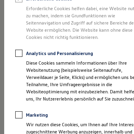
Reifenpakete
Leasing
Erforderliche Cookies helfen dabei, eine Website nu
Leasing-Angebote
zu machen, indem sie Grundfunktionen wie
Gepflegt, geprüft und
Gebrauchtwagen Leasing
Seitennavigation und Zugriff auf sichere Bereiche de
Junge Gebrauchtwagen-Leasing
Elektroauto Leasing
Website ermöglichen. Die Website kann ohne diese
für gut befunden.
Kleinwagen-Leasing
Cookies nicht richtig funktionieren.
Leasing ohne Anzahlung
Volkswagen
Finanzierung
Autokredit mit Schlussrate
Analytics und Personalisierung
Versicherungen und Garantien
Zertifizierte
Kfz-Versicherung
Diese Cookies sammeln Informationen über Ihre
Restschuldversicherungen
Websitenutzung (beispielsweise Seitenaufrufe,
Garantien
Gebrauchtwagen.
Verweildauer je Seite, Klicks) und ermöglichen uns b
Wartungsverträge
Geschäftskunden
Teilnahme, Ihre Umfrageergebnisse in die
Professional Class bei Volkswagen
Websiteoptimierung mit einzubeziehen. Damit helfe
Großkunden
uns, Ihr Nutzererlebnis persönlich auf Sie zuzuschne
Behörden
Direktkunden
Sonderfahrzeuge
Marketing
Anpfiff zum Gewinn
Elektromobilität
Wir nutzen diese Cookies, um Ihnen auf Ihre Intere
Elektroautos
zugeschnittene Werbung anzuzeigen, innerhalb und
ID. Tutorials