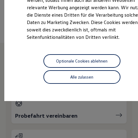
werden, sodass Ihnen auch auf anderen Webseiten
Hybridautos
relevante Werbung angezeigt werden kann. Wir nut
Marke und Erlebnis
die Dienste eines Dritten für die Verarbeitung solche
Volkswagen R und R Experience
Ansprechpartner
R-Modelle
Daten zu Marketing Zwecken. Diese Cookies werden
R Experience
soweit dies zweckdienlich ist, oftmals mit
Driving Experience
Seitenfunktionalitäten von Dritten verlinkt.
Volkswagen entdecken
Werkbesichtigung
Factory visit
Lifestyle Shop
T-Roc Kollektion
Optionale Cookies ablehnen
Wie können wir
Golf Kollektion
ID. Kollektion
Volkswagen Kollektion
Alle zulassen
Ihnen weiterhelfen?
R-Kollektion
GTI Kollektion
Fußball Drop
we drive football
#wedriveproud
Besitzer und Service
myVolkswagen
Probefahrt vereinbaren
Software Updates
Service und Ersatzteile
Inspektion und HU/AU
Reparaturen und Checks