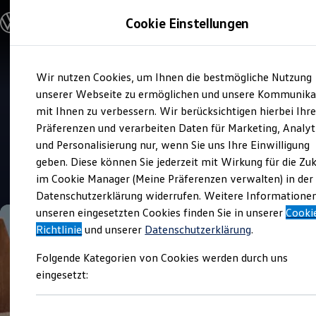
Modelle und Konfigurator
Cookie Einstellungen
Konfigurator
Modelle vergleichen
Konfiguration laden
Zum
Zum
Autosuche
Wir nutzen Cookies, um Ihnen die bestmögliche Nutzung
Hauptinhalt
Footer
Elektroautos
Verkauf und Service
springen
springen
unserer Webseite zu ermöglichen und unsere Kommunika
ENERGY Sondermodelle
Horst Saur Kraftfahrzeuge
Nutzfahrzeuge
mit Ihnen zu verbessern. Wir berücksichtigen hierbei Ihr
SUV und CUV
Präferenzen und verarbeiten Daten für Marketing, Analyt
Familienautos
Top Kundenzufriedenheit Verkauf 2026
und Personalisierung nur, wenn Sie uns Ihre Einwilligung
Kombis
Kompaktwagen
geben. Diese können Sie jederzeit mit Wirkung für die Zu
Sportwagen
4.9
|
269 Bewertungen
im Cookie Manager (Meine Präferenzen verwalten) in der
Schnell verfügbare Fahrzeuge
Angebote und Produkte
Datenschutzerklärung widerrufen. Weitere Informatione
Aktuelle Angebote
unseren eingesetzten Cookies finden Sie in unserer
Cooki
E-Auto-Förderung
Richtlinie
und unserer
Datenschutzerklärung
.
Volkswagen Marktplatz
Die ENERGY Sondermodelle
Folgende Kategorien von Cookies werden durch uns
Junge Gebrauchtwagen und Gebrauchtwagen
Volkswagen Zertifizierte Gebrauchtwagen
eingesetzt:
Elektromobilität bei Gebrauchtwagen
Zubehör- und Serviceangebote
Saisonangebote