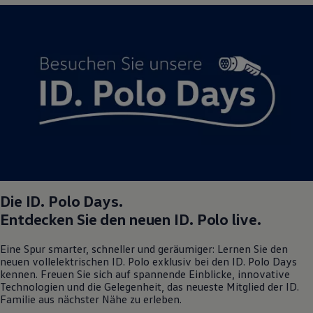
Magazin
Lifestyle
Transport
Familie
Elektromobilität
Volkswagen R
Pannen- und Unfallhilfe
Volkswagen Kundenbetreuung
Die
ID. Polo
Days.
Entdecken Sie den neuen
ID. Polo
live.
Eine Spur smarter, schneller und geräumiger: Lernen Sie den
neuen vollelektrischen
ID. Polo
exklusiv bei den
ID. Polo
Days
kennen. Freuen Sie sich auf spannende Einblicke, innovative
Technologien und die Gelegenheit, das neueste Mitglied der ID.
Familie aus nächster Nähe zu erleben.