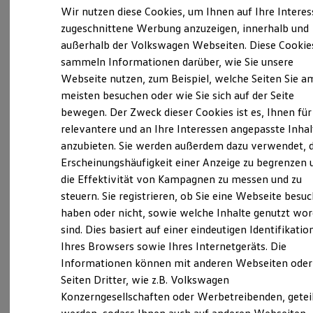
Elektrofahrzeugkonzepte
Wir nutzen diese Cookies, um Ihnen auf Ihre Intere
ID. EVERY1
zugeschnittene Werbung anzuzeigen, innerhalb und
Reichweite
außerhalb der Volkswagen Webseiten. Diese Cookie
Reichweite der ID. Modelle
Reichweite im Winter
sammeln Informationen darüber, wie Sie unsere
Verantwortlich für die Inhalte auf dieser Seite ist die Horst Saur
Rekuperation
GmbH Kraftfahrzeuge
(
Impressum & Rechtliches
)
Webseite nutzen, zum Beispiel, welche Seiten Sie a
Laden
meisten besuchen oder wie Sie sich auf der Seite
Laden unterwegs
Laden Zuhause
bewegen. Der Zweck dieser Cookies ist es, Ihnen für
Ladestationen finden
Unsere 
relevantere und an Ihre Interessen angepasste Inhal
Ladezeitensimulator
anzubieten. Sie werden außerdem dazu verwendet, d
Batterie
Sicherheit
Erscheinungshäufigkeit einer Anzeige zu begrenzen 
Garantie und Lebensdauer
Priener Straße 49, 83233 Bernau
die Effektivität von Kampagnen zu messen und zu
Nachhaltigkeit
steuern. Sie registrieren, ob Sie eine Webseite besuc
Technologie
Montag
-
Freitag
07:30
-
18:00
Uhr
Kosten und Kauf
haben oder nicht, sowie welche Inhalte genutzt wo
Verbrauchskosten
Samstag
08:30
-
12:00
Uhr
sind. Dies basiert auf einer eindeutigen Identifikatio
Kaufoptionen
Ihres Browsers sowie Ihres Internetgeräts. Die
Sonntag
Geschlossen
E-Auto-Förderung
Software und Konnektivität
Informationen können mit anderen Webseiten oder
Die ID. Software 6
Seiten Dritter, wie z.B. Volkswagen
info@saur-autohaus.de
ID. Software Versionen und Updates
Konzerngesellschaften oder Werbetreibenden, getei
Digitale Extras
Schnittstellen zu Ihrem ID.
+49 8051 98770