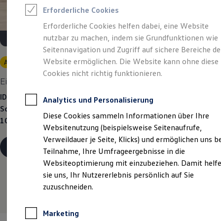
Reifenpakete
Erforderliche Cookies
Leasing
Leasing-Angebote
Erforderliche Cookies helfen dabei, eine Website
Gebrauchtwagen Leasing
nutzbar zu machen, indem sie Grundfunktionen wie
Junge Gebrauchtwagen-Leasing
Elektroauto Leasing
Seitennavigation und Zugriff auf sichere Bereiche de
Kleinwagen-Leasing
Website ermöglichen. Die Website kann ohne diese
Angebot gültig bis 30.09.2026
Privatkunden
Leasing ohne Anzahlung
Cookies nicht richtig funktionieren.
Finanzierung
Eine Spur Extra.
Der neue vollelektrische ID. Polo.
Autokredit mit Schlussrate
Versicherungen und Garantien
ID. Polo Life ab 238,00 €
mtl. leasen | 3.000,07 €
Analytics und Personalisierung
Kfz-Versicherung
Sonderzahlung | 48 Monate Laufzeit | Jährliche Fahrleistung:
Restschuldversicherungen
Diese Cookies sammeln Informationen über Ihre
Garantien
10.000 km
Websitenutzung (beispielsweise Seitenaufrufe,
Wartungsverträge
Geschäftskunden
Verweildauer je Seite, Klicks) und ermöglichen uns b
Professional Class bei Volkswagen
Details ansehen
Teilnahme, Ihre Umfrageergebnisse in die
Großkunden
Websiteoptimierung mit einzubeziehen. Damit helf
Behörden
Direktkunden
sie uns, Ihr Nutzererlebnis persönlich auf Sie
Sonderfahrzeuge
zuzuschneiden.
Anpfiff zum Gewinn
Elektromobilität
Elektroautos
Marketing
ID. Tutorials