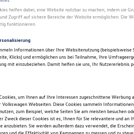
okies
kies helfen dabei, eine Website nutzbar zu machen, indem sie G
und Zugriff auf sichere Bereiche der Website ermöglichen. Die W
tig funktionieren.
rsonalisierung
mmeln Informationen über Ihre Websitenutzung (beispielsweise S
eite, Klicks) und ermöglichen uns bei Teilnahme, Ihre Umfrageerge
g mit einzubeziehen. Damit helfen sie uns, Ihr Nutzererlebnis pe
Angebot gültig bis 30.09.2026
Heiß begehrt.
Kühl kalkuliert.
Cookies, um Ihnen auf Ihre Interessen zugeschnittene Werbung a
Ihr Traumauto? Heiß begehrt. Ihre Leasingrate?
r Volkswagen Webseiten. Diese Cookies sammeln Informationen 
Eiskalt machbar.
utzen, zum Beispiel, welche Seiten Sie am meisten besuchen oder
r Zweck dieser Cookies ist es, Ihnen für Sie relevantere und an I
e anzubieten. Sie werden außerdem dazu verwendet, die Erschein
zen und die Effektivität von Kampagnen zu messen und zu steuern