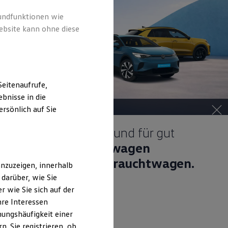
rundfunktionen wie
ebsite kann ohne diese
eitenaufrufe,
bnisse in die
rsönlich auf Sie
Gepflegt, geprüft und für gut
befunden.
Volkswagen
Zertifizierte Gebrauchtwagen.
nzuzeigen, innerhalb
darüber, wie Sie
 wie Sie sich auf der
hre Interessen
ungshäufigkeit einer
. Sie registrieren, ob