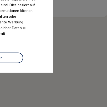
ind. Dies basiert auf
Details ansehen
Informationen können
aften oder
evante Werbung
solcher Daten zu
 mit
en