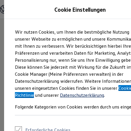
Modelle und Konfigurator
Cookie Einstellungen
Konfigurator
Modelle vergleichen
Konfiguration laden
Zum
Zum
Autosuche
Wir nutzen Cookies, um Ihnen die bestmögliche Nutzung
Hauptinhalt
Footer
Elektroautos
springen
springen
unserer Webseite zu ermöglichen und unsere Kommunika
ENERGY Sondermodelle
Nutzfahrzeuge
mit Ihnen zu verbessern. Wir berücksichtigen hierbei Ihr
SUV und CUV
Präferenzen und verarbeiten Daten für Marketing, Analyt
Familienautos
Personalisierung nur, wenn Sie uns Ihre Einwilligung gebe
Kombis
Kompaktwagen
Diese können Sie jederzeit mit Wirkung für die Zukunft i
Sportwagen
Cookie Manager (Meine Präferenzen verwalten) in der
Schnell verfügbare Fahrzeuge
Angebote und Produkte
Datenschutzerklärung widerrufen. Weitere Informatione
Aktuelle Angebote
unseren eingesetzten Cookies finden Sie in unserer
Cooki
E-Auto-Förderung
Richtlinie
und unserer
Datenschutzerklärung
.
Volkswagen Marktplatz
Die ENERGY Sondermodelle
Folgende Kategorien von Cookies werden durch uns einge
Junge Gebrauchtwagen und Gebrauchtwagen
Volkswagen Zertifizierte Gebrauchtwagen
Elektromobilität bei Gebrauchtwagen
Zubehör- und Serviceangebote
Saisonangebote
Erforderliche Cookies