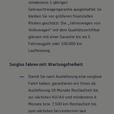
mindestens 1-jährigen
Motorenöl und Flüssigkeiten
Räder und Reifen
Gebrauchtwagengarantie ausgestattet. So
Pannen- und Unfallhilfe
bleiben Sie vor größeren finanziellen
Economy Service
Volkswagen Teile
Risiken geschützt. Die „Jahreswagen von
Zubehör
Volkswagen
“ mit dem Qualitätszertifikat
Modellspezifisches Zubehör
Schutz und Pflege
glänzen mit einer Garantie bis ins 5.
Transport
Fahrzeugjahr oder 100.000 km
Entertainment und Elektronik
Individualisieren
Laufleistung.
Wallbox und Ladekabel
Digitale Extras
Dienste für Ihr Modell finden
Sorglos fahren mit: Wartungsfreiheit
Volkswagen Apps, Login und Shop
Handy und Fahrzeug verbinden
Damit Sie nach Auslieferung eine sorglose
Updates für Software, Karten und Radio
Über Ihr Auto
Fahrt haben, garantieren wir Ihnen ab
Vorgängermodelle
Auslieferung 18 Monate Restlaufzeit bis
Kundeninformationen
Volkswagen Kundenbetreuung
zur nächsten
HU/AU
und mindestens 6
Warn- und Kontrollleuchten
Monate bzw. 7.500 km Restlaufzeit bis
Assistenzsysteme
Digitale Betriebsanleitung
zum nächsten Servicetermin laut
Live Beratung