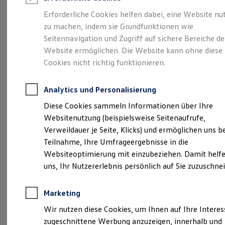
Reifenpakete
Leasing
Erforderliche Cookies helfen dabei, eine Website nu
Leasing-Angebote
zu machen, indem sie Grundfunktionen wie
Gepflegt, geprüft und
Gebrauchtwagen Leasing
Seitennavigation und Zugriff auf sichere Bereiche de
Junge Gebrauchtwagen-Leasing
Elektroauto Leasing
Website ermöglichen. Die Website kann ohne diese
für gut befunden.
Kleinwagen-Leasing
Cookies nicht richtig funktionieren.
Leasing ohne Anzahlung
Volkswagen
Finanzierung
Autokredit mit Schlussrate
Analytics und Personalisierung
Versicherungen und Garantien
Zertifizierte
Kfz-Versicherung
Diese Cookies sammeln Informationen über Ihre
Restschuldversicherungen
Websitenutzung (beispielsweise Seitenaufrufe,
Garantien
Gebrauchtwagen.
Verweildauer je Seite, Klicks) und ermöglichen uns b
Wartungsverträge
Geschäftskunden
Teilnahme, Ihre Umfrageergebnisse in die
Professional Class bei Volkswagen
Websiteoptimierung mit einzubeziehen. Damit helfe
Großkunden
uns, Ihr Nutzererlebnis persönlich auf Sie zuzuschne
Behörden
Direktkunden
Sonderfahrzeuge
Marketing
Anpfiff zum Gewinn
Elektromobilität
Wir nutzen diese Cookies, um Ihnen auf Ihre Intere
Elektroautos
zugeschnittene Werbung anzuzeigen, innerhalb und
ID. Tutorials