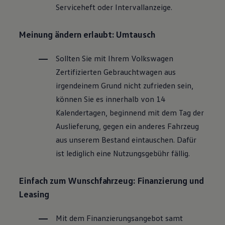
Serviceheft oder Intervallanzeige.
Magazin
Lifestyle
Transport
Meinung ändern erlaubt: Umtausch
Familie
Elektromobilität
Volkswagen R
Sollten Sie mit Ihrem
Volkswagen
Pannen- und Unfallhilfe
Zertifizierten
Gebrauchtwagen
aus
Volkswagen Kundenbetreuung
irgendeinem Grund nicht zufrieden sein,
können Sie es innerhalb von 14
Kalendertagen, beginnend mit dem Tag der
Auslieferung, gegen ein anderes Fahrzeug
aus unserem Bestand eintauschen. Dafür
ist lediglich eine Nutzungsgebühr fällig.
Einfach zum Wunschfahrzeug: Finanzierung und
Leasing
Mit dem Finanzierungsangebot samt