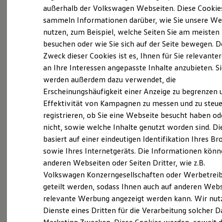
Elektrofahrzeugkonzepte
außerhalb der Volkswagen Webseiten. Diese Cookie
ID. EVERY1
sammeln Informationen darüber, wie Sie unsere We
Reichweite
(
Impressum & Rechtliches
)
nutzen, zum Beispiel, welche Seiten Sie am meisten
Reichweite der ID. Modelle
Reichweite im Winter
besuchen oder wie Sie sich auf der Seite bewegen. D
Rekuperation
Zweck dieser Cookies ist es, Ihnen für Sie relevante
Laden
an Ihre Interessen angepasste Inhalte anzubieten. S
Laden unterwegs
Laden Zuhause
werden außerdem dazu verwendet, die
Ladestationen finden
Ganz selbstverständlich.
Das
Erscheinungshäufigkeit einer Anzeige zu begrenzen 
Ladezeitensimulator
Effektivität von Kampagnen zu messen und zu steue
Batterie
Gebrauchtwagen
-
Sicherheit
registrieren, ob Sie eine Webseite besucht haben od
Leistungsversprechen.
Garantie und Lebensdauer
nicht, sowie welche Inhalte genutzt worden sind. Di
Nachhaltigkeit
basiert auf einer eindeutigen Identifikation Ihres B
Technologie
Kosten und Kauf
Rundum sicher: der 360°
Gebrauchtwagen
-
sowie Ihres Internetgeräts. Die Informationen kön
Verbrauchskosten
Check
anderen Webseiten oder Seiten Dritter, wie z.B.
Kaufoptionen
Volkswagen Konzerngesellschaften oder Werbetrei
E-Auto-Förderung
Software und Konnektivität
geteilt werden, sodass Ihnen auch auf anderen Web
Bevor ein
Volkswagen
Zertifizierter
Die ID. Software 6
relevante Werbung angezeigt werden kann. Wir nut
Gebrauchtwagen
an unsere Kunden
ID. Software Versionen und Updates
Dienste eines Dritten für die Verarbeitung solcher D
Digitale Extras
übergeben wird, prüfen wir den Zustand
Schnittstellen zu Ihrem ID.