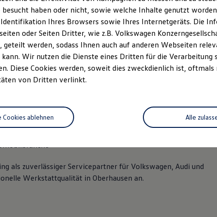
Sonntag
Geschlossen
 besucht haben oder nicht, sowie welche Inhalte genutzt worden s
 Identifikation Ihres Browsers sowie Ihres Internetgeräts. Die 
iten oder Seiten Dritter, wie z.B. Volkswagen Konzerngesellsch
 geteilt werden, sodass Ihnen auch auf anderen Webseiten rel
kann. Wir nutzen die Dienste eines Dritten für die Verarbeitung 
. Diese Cookies werden, soweit dies zweckdienlich ist, oftmals
täten von Dritten verlinkt.
e Cookies ablehnen
Alle zulass
tomobilbranche
ng als zuverlässiger Servicepartner für Volkswagen, Audi und
nelle Werkstattqualität in Oberhausen an.