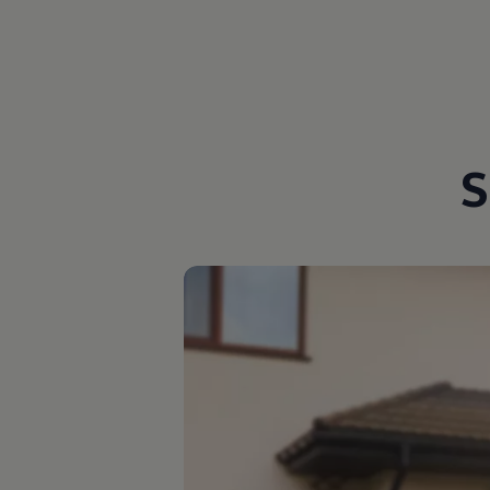
Magazin
Lifestyle
Transport
Familie
Elektromobilität
Volkswagen R
Pannen- und Unfallhilfe
Volkswagen Kundenbetreuung
S