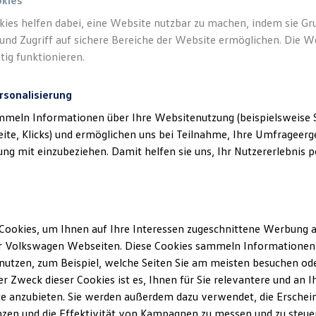
okies
kies helfen dabei, eine Website nutzbar zu machen, indem sie G
Verantwort
und Zugriff auf sichere Bereiche der Website ermöglichen. Die W
Autohaus
tig funktionieren.
rsonalisierung
mmeln Informationen über Ihre Websitenutzung (beispielsweise S
eite, Klicks) und ermöglichen uns bei Teilnahme, Ihre Umfrageerge
g mit einzubeziehen. Damit helfen sie uns, Ihr Nutzererlebnis pe
Cookies, um Ihnen auf Ihre Interessen zugeschnittene Werbung a
Unsere Abteilungen
r Volkswagen Webseiten. Diese Cookies sammeln Informationen 
utzen, zum Beispiel, welche Seiten Sie am meisten besuchen oder
Montag
-
Freitag
07:30
-
18:00
Uhr
r Zweck dieser Cookies ist es, Ihnen für Sie relevantere und an I
hausen
e anzubieten. Sie werden außerdem dazu verwendet, die Erschein
Samstag
08:00
-
13:00
Uhr
zen und die Effektivität von Kampagnen zu messen und zu steuern