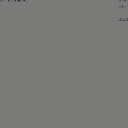
schic
Term