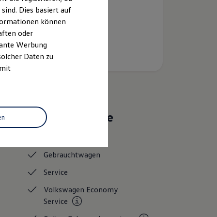
ind. Dies basiert auf
Informationen können
aften oder
evante Werbung
solcher Daten zu
 mit
Das sind unsere
en
Leistungen
Gebrauchtwagen
Service
Volkswagen Economy
Service