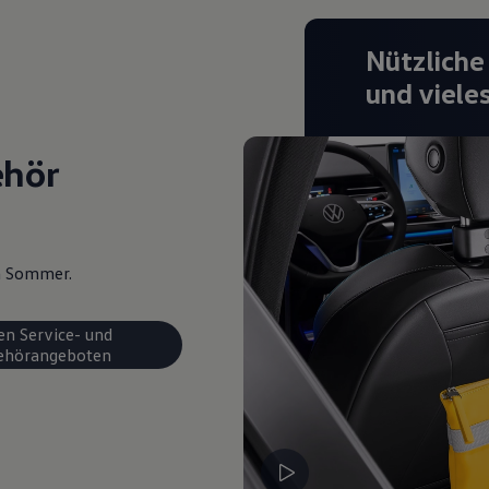
Nützliche
und viele
ehör
en Sommer.
en Service- und
ehörangeboten