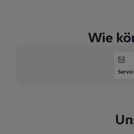
Hybridautos
Marke und Erlebnis
Volkswagen R und R Experience
R-Modelle
R Experience
Driving Experience
Wie kö
Volkswagen entdecken
Werkbesichtigung
Factory visit
Lifestyle Shop
T-Roc Kollektion
Golf Kollektion
ID. Kollektion
Servi
Volkswagen Kollektion
R-Kollektion
GTI Kollektion
Fußball Drop
we drive football
#wedriveproud
Besitzer und Service
myVolkswagen
Un
Software Updates
Service und Ersatzteile
Inspektion und HU/AU
Reparaturen und Checks