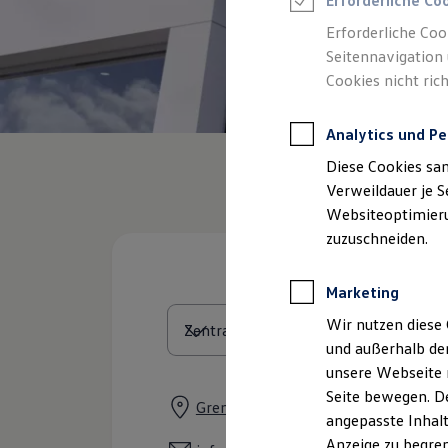
Erforderliche Co
Reifenpakete
Leasing
Erforderliche Coo
Leasing-Angebote
Seitennavigation 
Gebrauchtwagen Leasing
Cookies nicht rich
Junge Gebrauchtwagen-Leasing
Elektroauto Leasing
Kleinwagen-Leasing
Analytics und Pe
Leasing ohne Anzahlung
Finanzierung
Diese Cookies sa
Autokredit mit Schlussrate
Versicherungen und Garantien
Verweildauer je S
Kfz-Versicherung
Websiteoptimierun
Restschuldversicherungen
zuzuschneiden.
Garantien
Wartungsverträge
Geschäftskunden
Marketing
Professional Class bei Volkswagen
Großkunden
Wir nutzen diese 
Behörden
und außerhalb de
Direktkunden
Sonderfahrzeuge
unsere Webseite n
Anpfiff zum Gewinn
Seite bewegen. De
Elektromobilität
Grenzstraße 115 - 119, 46045 Ober
angepasste Inhalt
Elektroautos
ID. Tutorials
Anzeige zu begren