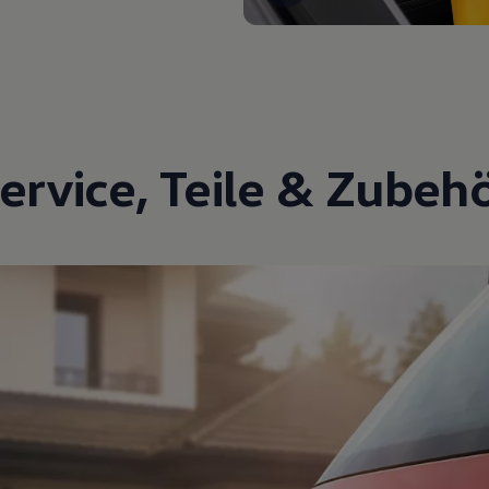
ervice
,
Teile
&
Zubeh