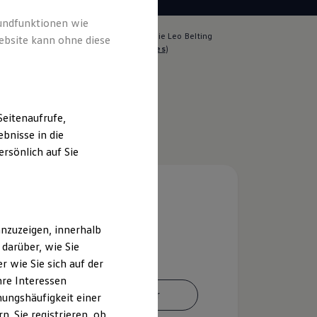
rundfunktionen wie
lich für die Inhalte auf dieser Seite ist die Leo Belting
ebsite kann ohne diese
 GmbH & Co. KG
(
Impressum & Rechtliches
)
eitenaufrufe,
bnisse in die
rsönlich auf Sie
nzuzeigen, innerhalb
darüber, wie Sie
 wie Sie sich auf der
hre Interessen
Ansprechpartner
ungshäufigkeit einer
. Sie registrieren, ob