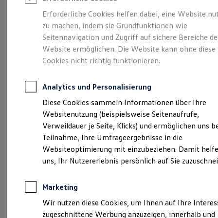
Reifenpakete
Leasing
Erforderliche Cookies helfen dabei, eine Website nu
Leasing-Angebote
zu machen, indem sie Grundfunktionen wie
Volkswagen Economy
Gebrauchtwagen Leasing
Seitennavigation und Zugriff auf sichere Bereiche de
Junge Gebrauchtwagen-Leasing
Elektroauto Leasing
Website ermöglichen. Die Website kann ohne diese
Service
Rabattaktion
Kleinwagen-Leasing
Cookies nicht richtig funktionieren.
Leasing ohne Anzahlung
Finanzierung
Autokredit mit Schlussrate
Analytics und Personalisierung
Versicherungen und Garantien
Kfz-Versicherung
Diese Cookies sammeln Informationen über Ihre
Restschuldversicherungen
Websitenutzung (beispielsweise Seitenaufrufe,
Garantien
Verweildauer je Seite, Klicks) und ermöglichen uns b
Wartungsverträge
Geschäftskunden
Teilnahme, Ihre Umfrageergebnisse in die
Professional Class bei Volkswagen
Websiteoptimierung mit einzubeziehen. Damit helfe
Großkunden
uns, Ihr Nutzererlebnis persönlich auf Sie zuzuschne
Behörden
Direktkunden
Sonderfahrzeuge
Marketing
Anpfiff zum Gewinn
Elektromobilität
Wir nutzen diese Cookies, um Ihnen auf Ihre Intere
Elektroautos
zugeschnittene Werbung anzuzeigen, innerhalb und
ID. Tutorials