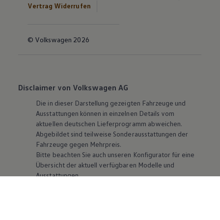
Vertrag Widerrufen
© Volkswagen 2026
Disclaimer von Volkswagen AG
Die in dieser Darstellung gezeigten Fahrzeuge und
Ausstattungen können in einzelnen Details vom
aktuellen deutschen Lieferprogramm abweichen.
Abgebildet sind teilweise Sonderausstattungen der
Fahrzeuge gegen Mehrpreis.
Bitte beachten Sie auch unseren Konfigurator für eine
Übersicht der aktuell verfügbaren Modelle und
Ausstattungen.
Die angegebenen Verbrauchs- und Emissionswerte
beziehen sich nicht auf ein einzelnes Fahrzeug und sind
nicht Bestandteil des Angebots, sondern dienen allein