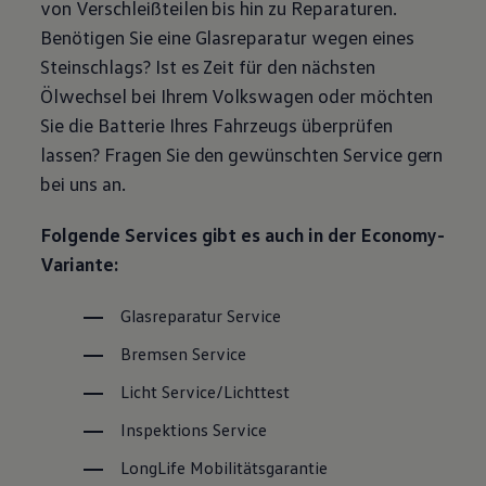
von Verschleißteilen bis hin zu Reparaturen.
Magazin
Benötigen Sie eine Glasreparatur wegen eines
Lifestyle
Transport
Steinschlags? Ist es Zeit für den nächsten
Familie
Ölwechsel bei Ihrem
Volkswagen
oder möchten
Elektromobilität
Volkswagen R
Sie die Batterie Ihres Fahrzeugs überprüfen
Pannen- und Unfallhilfe
lassen? Fragen Sie den gewünschten
Service
gern
Volkswagen Kundenbetreuung
bei uns an.
Folgende Services gibt es auch in der Economy-
Variante:
Glasreparatur
Service
Bremsen
Service
Licht
Service
/Lichttest
Inspektions
Service
LongLife
Mobilitätsgarantie