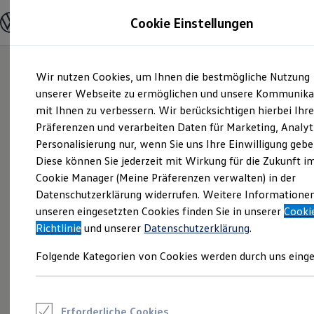
Modelle und Konfigurator
Cookie Einstellungen
Konfigurator
Modelle vergleichen
Konfiguration laden
Zum
Zum
Autosuche
Wir nutzen Cookies, um Ihnen die bestmögliche Nutzung
Hauptinhalt
Footer
Elektroautos
springen
springen
unserer Webseite zu ermöglichen und unsere Kommunika
ENERGY Sondermodelle
Nutzfahrzeuge
mit Ihnen zu verbessern. Wir berücksichtigen hierbei Ihr
SUV und CUV
Präferenzen und verarbeiten Daten für Marketing, Analyt
Familienautos
Personalisierung nur, wenn Sie uns Ihre Einwilligung gebe
Kombis
Kompaktwagen
Diese können Sie jederzeit mit Wirkung für die Zukunft i
Sportwagen
Cookie Manager (Meine Präferenzen verwalten) in der
Schnell verfügbare Fahrzeuge
Angebote und Produkte
Datenschutzerklärung widerrufen. Weitere Informatione
Aktuelle Angebote
unseren eingesetzten Cookies finden Sie in unserer
Cooki
E-Auto-Förderung
Richtlinie
und unserer
Datenschutzerklärung
.
Volkswagen Marktplatz
Die ENERGY Sondermodelle
Folgende Kategorien von Cookies werden durch uns einge
Junge Gebrauchtwagen und Gebrauchtwagen
Volkswagen Zertifizierte Gebrauchtwagen
Elektromobilität bei Gebrauchtwagen
Zubehör- und Serviceangebote
Saisonangebote
Erforderliche Cookies