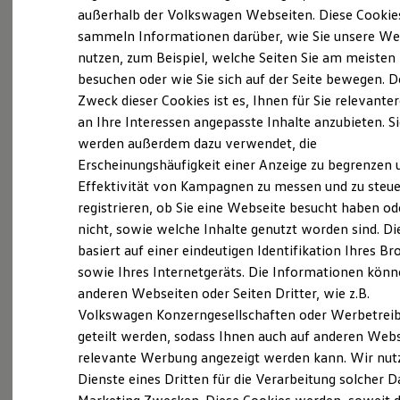
Elektrofahrzeugkonzepte
außerhalb der Volkswagen Webseiten. Diese Cookie
(
Impressum & Rechtliches
)
ID. EVERY1
sammeln Informationen darüber, wie Sie unsere We
Reichweite
nutzen, zum Beispiel, welche Seiten Sie am meisten
Reichweite der ID. Modelle
Was ist der Economy Service
Reichweite im Winter
besuchen oder wie Sie sich auf der Seite bewegen. D
und wer kann ihn nutzen?
Rekuperation
Zweck dieser Cookies ist es, Ihnen für Sie relevante
Laden
an Ihre Interessen angepasste Inhalte anzubieten. S
Laden unterwegs
Laden Zuhause
Ältere Volkswagen haben einen anderen
werden außerdem dazu verwendet, die
Ladestationen finden
Servicebedarf als neue Fahrzeuge. Der Economy
Erscheinungshäufigkeit einer Anzeige zu begrenzen 
Ladezeitensimulator
Service ist speziell für Volkswagen Modelle
Effektivität von Kampagnen zu messen und zu steue
Batterie
Sicherheit
entwickelt worden, die älter als vier Jahre sind. Er
registrieren, ob Sie eine Webseite besucht haben od
Garantie und Lebensdauer
bietet Ihnen ein vielfältiges Leistungsspektrum mit
nicht, sowie welche Inhalte genutzt worden sind. Di
Nachhaltigkeit
zeitwertgerechtem Service und hoher
basiert auf einer eindeutigen Identifikation Ihres B
Technologie
Kosten und Kauf
Ersatzteilqualität. Die Leistungen sind durch
sowie Ihres Internetgeräts. Die Informationen kön
Verbrauchskosten
Fachwissen, Volkswagen Teile und langjährige
anderen Webseiten oder Seiten Dritter, wie z.B.
Kaufoptionen
Erfahrung genau auf Ihr Fahrzeug abgestimmt und
Volkswagen Konzerngesellschaften oder Werbetrei
E-Auto-Förderung
Software und Konnektivität
decken nahezu alle Services ab. Die Preise sind
geteilt werden, sodass Ihnen auch auf anderen Web
Die ID. Software 6
speziell auf das Alter Ihres Fahrzeugs ausgelegt. Bei
relevante Werbung angezeigt werden kann. Wir nut
ID. Software Versionen und Updates
der Durchführung der im Serviceplan
Dienste eines Dritten für die Verarbeitung solcher D
Digitale Extras
Schnittstellen zu Ihrem ID.
vorgeschriebenen Leistungen wird auch die LongLife