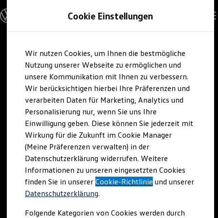
Modelle und Konfigurator
Cookie Einstellungen
Konfigurator
Modelle vergleichen
Konfiguration laden
Zum
Zum
Autosuche
Wir nutzen Cookies, um Ihnen die bestmögliche
Hauptinhalt
Footer
Elektroautos
springen
springen
Nutzung unserer Webseite zu ermöglichen und
ENERGY Sondermodelle
Nutzfahrzeuge
unsere Kommunikation mit Ihnen zu verbessern.
SUV und CUV
Wir berücksichtigen hierbei Ihre Präferenzen und
Familienautos
verarbeiten Daten für Marketing, Analytics und
Kombis
Kompaktwagen
Personalisierung nur, wenn Sie uns Ihre
Sportwagen
Einwilligung geben. Diese können Sie jederzeit mit
Schnell verfügbare Fahrzeuge
Angebote und Produkte
Wirkung für die Zukunft im Cookie Manager
Aktuelle Angebote
(Meine Präferenzen verwalten) in der
E-Auto-Förderung
Datenschutzerklärung widerrufen. Weitere
Volkswagen Marktplatz
Informationen zu unseren eingesetzten Cookies
Die ENERGY Sondermodelle
Junge Gebrauchtwagen und Gebrauchtwagen
finden Sie in unserer
Cookie-Richtlinie
und unserer
Volkswagen Zertifizierte Gebrauchtwagen
Datenschutzerklärung
.
Elektromobilität bei Gebrauchtwagen
Zubehör- und Serviceangebote
Folgende Kategorien von Cookies werden durch
Saisonangebote