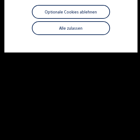
Motorenöl und Flüssigkeiten
Räder und Reifen
Optionale Cookies ablehnen
Pannen- und Unfallhilfe
Economy Service
Volkswagen Teile
Alle zulassen
Zubehör
Modellspezifisches Zubehör
Schutz und Pflege
Transport
Entertainment und Elektronik
Individualisieren
Wallbox und Ladekabel
Digitale Extras
Dienste für Ihr Modell finden
Volkswagen Apps, Login und Shop
Handy und Fahrzeug verbinden
Updates für Software, Karten und Radio
Über Ihr Auto
Vorgängermodelle
Kundeninformationen
Volkswagen Kundenbetreuung
Warn- und Kontrollleuchten
Assistenzsysteme
Digitale Betriebsanleitung
Live Beratung