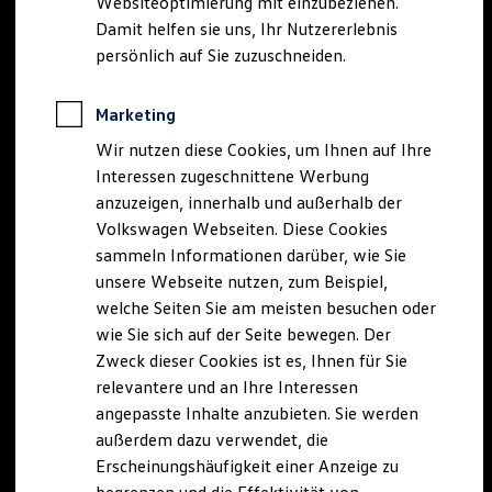
Websiteoptimierung mit einzubeziehen.
Elektrofahrzeugkonzepte
Damit helfen sie uns, Ihr Nutzererlebnis
ID. EVERY1
Reichweite
persönlich auf Sie zuzuschneiden.
Reichweite der ID. Modelle
Reichweite im Winter
Rekuperation
Marketing
Laden
Wir nutzen diese Cookies, um Ihnen auf Ihre
Laden unterwegs
Laden Zuhause
Interessen zugeschnittene Werbung
Ladestationen finden
anzuzeigen, innerhalb und außerhalb der
Ladezeitensimulator
Volkswagen Webseiten. Diese Cookies
Batterie
Sicherheit
sammeln Informationen darüber, wie Sie
Garantie und Lebensdauer
unsere Webseite nutzen, zum Beispiel,
Nachhaltigkeit
welche Seiten Sie am meisten besuchen oder
Technologie
Kosten und Kauf
wie Sie sich auf der Seite bewegen. Der
Verbrauchskosten
Zweck dieser Cookies ist es, Ihnen für Sie
Kaufoptionen
relevantere und an Ihre Interessen
E-Auto-Förderung
Software und Konnektivität
angepasste Inhalte anzubieten. Sie werden
Die ID. Software 6
außerdem dazu verwendet, die
ID. Software Versionen und Updates
Erscheinungshäufigkeit einer Anzeige zu
Digitale Extras
Schnittstellen zu Ihrem ID.