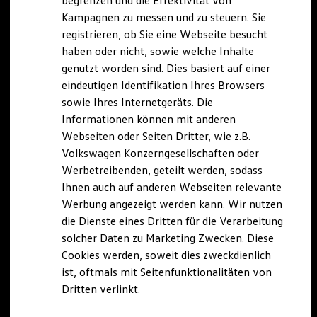
begrenzen und die Effektivität von
Hybridautos
Kampagnen zu messen und zu steuern. Sie
Marke und Erlebnis
registrieren, ob Sie eine Webseite besucht
Volkswagen R und R Experience
R-Modelle
haben oder nicht, sowie welche Inhalte
R Experience
genutzt worden sind. Dies basiert auf einer
Driving Experience
eindeutigen Identifikation Ihres Browsers
Volkswagen entdecken
Werkbesichtigung
sowie Ihres Internetgeräts. Die
Factory visit
Informationen können mit anderen
Lifestyle Shop
Webseiten oder Seiten Dritter, wie z.B.
T-Roc Kollektion
Golf Kollektion
Volkswagen Konzerngesellschaften oder
ID. Kollektion
Werbetreibenden, geteilt werden, sodass
Volkswagen Kollektion
Ihnen auch auf anderen Webseiten relevante
R-Kollektion
GTI Kollektion
Werbung angezeigt werden kann. Wir nutzen
Fußball Drop
die Dienste eines Dritten für die Verarbeitung
we drive football
solcher Daten zu Marketing Zwecken. Diese
#wedriveproud
Besitzer und Service
Cookies werden, soweit dies zweckdienlich
myVolkswagen
ist, oftmals mit Seitenfunktionalitäten von
Software Updates
Dritten verlinkt.
Service und Ersatzteile
Inspektion und HU/AU
Reparaturen und Checks