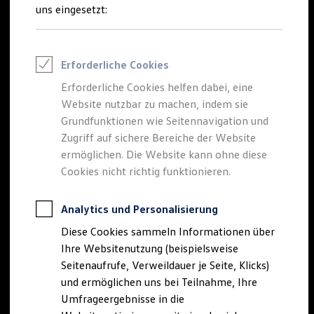
Reifenpakete
uns eingesetzt:
Leasing
Leasing-Angebote
Gebrauchtwagen Leasing
Junge Gebrauchtwagen-Leasing
Erforderliche Cookies
Elektroauto Leasing
Kleinwagen-Leasing
Erforderliche Cookies helfen dabei, eine
Leasing ohne Anzahlung
Website nutzbar zu machen, indem sie
Finanzierung
Autokredit mit Schlussrate
Grundfunktionen wie Seitennavigation und
Versicherungen und Garantien
Zugriff auf sichere Bereiche der Website
Kfz-Versicherung
ermöglichen. Die Website kann ohne diese
Restschuldversicherungen
Garantien
Cookies nicht richtig funktionieren.
Wartungsverträge
Geschäftskunden
Professional Class bei Volkswagen
Analytics und Personalisierung
Großkunden
Diese Cookies sammeln Informationen über
Behörden
Direktkunden
Ihre Websitenutzung (beispielsweise
Sonderfahrzeuge
Seitenaufrufe, Verweildauer je Seite, Klicks)
Anpfiff zum Gewinn
und ermöglichen uns bei Teilnahme, Ihre
Elektromobilität
Elektroautos
Umfrageergebnisse in die
ID. Tutorials