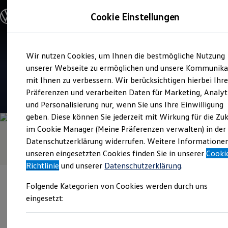
Modelle und Konfigurator
Cookie Einstellungen
Konfigurator
Modelle vergleichen
Konfiguration laden
Zum
Zum
Autosuche
Verkauf und Service
Wir nutzen Cookies, um Ihnen die bestmögliche Nutzung
Hauptinhalt
Footer
Elektroautos
Maschek Automobile Weiden
springen
springen
unserer Webseite zu ermöglichen und unsere Kommunika
ENERGY Sondermodelle
Nutzfahrzeuge
mit Ihnen zu verbessern. Wir berücksichtigen hierbei Ihr
SUV und CUV
4.7
|
311 Bewertungen
Präferenzen und verarbeiten Daten für Marketing, Analyt
Familienautos
und Personalisierung nur, wenn Sie uns Ihre Einwilligung
Kombis
Kompaktwagen
geben. Diese können Sie jederzeit mit Wirkung für die Zu
Sportwagen
im Cookie Manager (Meine Präferenzen verwalten) in der
Schnell verfügbare Fahrzeuge
Angebote und Produkte
Datenschutzerklärung widerrufen. Weitere Informatione
Aktuelle Angebote
unseren eingesetzten Cookies finden Sie in unserer
Cooki
E-Auto-Förderung
Richtlinie
und unserer
Datenschutzerklärung
.
Volkswagen Marktplatz
Die ENERGY Sondermodelle
Folgende Kategorien von Cookies werden durch uns
Junge Gebrauchtwagen und Gebrauchtwagen
Volkswagen Zertifizierte Gebrauchtwagen
eingesetzt:
Elektromobilität bei Gebrauchtwagen
Zubehör- und Serviceangebote
Verantwortlich für die Inhalte auf dieser Seite ist die Maschek
Saisonangebote
Automobile GmbH & Co. KG
(
Impressum & Rechtliches
)