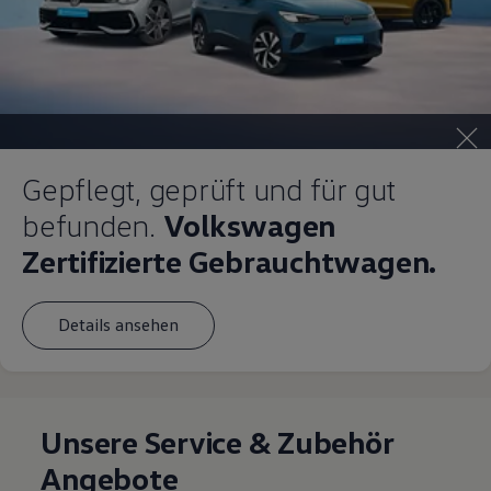
Magazin
Lifestyle
Transport
Familie
Elektromobilität
Volkswagen R
Pannen- und Unfallhilfe
Volkswagen Kundenbetreuung
Gepflegt, geprüft und für gut
befunden.
Volkswagen
Zertifizierte Gebrauchtwagen.
Details ansehen
Unsere Service & Zubehör
Angebote