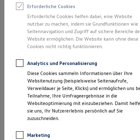
Reifenpakete
Erforderliche Cookies
Leasing
Leasing-Angebote
Erforderliche Cookies helfen dabei, eine Website
Gebrauchtwagen Leasing
Unsere 
nutzbar zu machen, indem sie Grundfunktionen wie
Junge Gebrauchtwagen-Leasing
Elektroauto Leasing
Seitennavigation und Zugriff auf sichere Bereiche de
Kleinwagen-Leasing
Website ermöglichen. Die Website kann ohne diese
Leasing ohne Anzahlung
Obere Bauscherstraße 16, 92637 Weiden
Cookies nicht richtig funktionieren.
Finanzierung
Autokredit mit Schlussrate
Versicherungen und Garantien
Montag
-
Freitag
08:00
-
18:00
Uhr
Analytics und Personalisierung
Kfz-Versicherung
Samstag
09:00
-
13:00
Uhr
Restschuldversicherungen
Diese Cookies sammeln Informationen über Ihre
Garantien
Sonntag
Geschlossen
Websitenutzung (beispielsweise Seitenaufrufe,
Wartungsverträge
Geschäftskunden
Verweildauer je Seite, Klicks) und ermöglichen uns b
info@maschek-automobile.de
Professional Class bei Volkswagen
Teilnahme, Ihre Umfrageergebnisse in die
Großkunden
Websiteoptimierung mit einzubeziehen. Damit helf
Behörden
+49 961 4040
Direktkunden
sie uns, Ihr Nutzererlebnis persönlich auf Sie
Sonderfahrzeuge
zuzuschneiden.
Anpfiff zum Gewinn
Ansprechpartner
Elektromobilität
Elektroautos
Marketing
ID. Tutorials