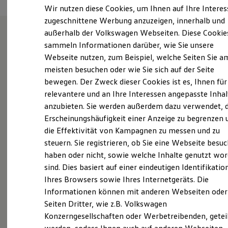
Elektrofahrzeugkonzepte
Wir nutzen diese Cookies, um Ihnen auf Ihre Intere
ID. EVERY1
zugeschnittene Werbung anzuzeigen, innerhalb und
Reichweite
außerhalb der Volkswagen Webseiten. Diese Cookie
Reichweite der ID. Modelle
Reichweite im Winter
sammeln Informationen darüber, wie Sie unsere
Wie können wir
Rekuperation
Webseite nutzen, zum Beispiel, welche Seiten Sie a
Laden
meisten besuchen oder wie Sie sich auf der Seite
Laden unterwegs
Ihnen weiterhelfen?
Laden Zuhause
bewegen. Der Zweck dieser Cookies ist es, Ihnen für
Ladestationen finden
relevantere und an Ihre Interessen angepasste Inhal
Ladezeitensimulator
anzubieten. Sie werden außerdem dazu verwendet, d
Batterie
Sicherheit
Erscheinungshäufigkeit einer Anzeige zu begrenzen 
Garantie und Lebensdauer
die Effektivität von Kampagnen zu messen und zu
Nachhaltigkeit
Probefahrt vereinbaren
steuern. Sie registrieren, ob Sie eine Webseite besuc
Technologie
Kosten und Kauf
haben oder nicht, sowie welche Inhalte genutzt wo
Verbrauchskosten
sind. Dies basiert auf einer eindeutigen Identifikatio
Kaufoptionen
Ihres Browsers sowie Ihres Internetgeräts. Die
E-Auto-Förderung
Software und Konnektivität
Fahrzeugangebot anfordern
Informationen können mit anderen Webseiten oder
Die ID. Software 6
Seiten Dritter, wie z.B. Volkswagen
ID. Software Versionen und Updates
Konzerngesellschaften oder Werbetreibenden, getei
Digitale Extras
Schnittstellen zu Ihrem ID.